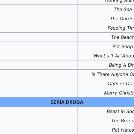
The Sea
The Garde
Feeding Ti
The Beac
Pet Shop
What's It All Abou
Being A Bi
Is There Anyone O
Cats or Do
Merry Christ
SERIA DRUGA
Beast in Sh
The Broo
Pet Hates