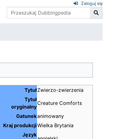
Zaloguj się
Tytuł
Zwierzo-zwierzenia
Tytuł
Creature Comforts
oryginalny
Gatunek
animowany
Kraj produkcji
Wielka Brytania
Język
angielski