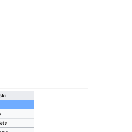
ski
s
ets
mals