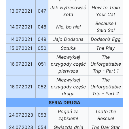
Jak wytresować
How to Train
13.07.2021
047
kota
Your Cat
Because I
14.07.2021
048
Nie, bo nie!
Said So!
14.07.2021
049
Jajo Dodsona
Dodson’s Egg
15.07.2021
050
Sztuka
The Play
Niezwykłej
The
16.07.2021
051
przygody część
Unforgettable
pierwsza
Trip - Part 1
Niezwykłej
The
16.07.2021
052
przygody część
Unforgettable
druga
Trip - Part 2
SERIA DRUGA
Pogoń za
Tooth the
24.07.2023
053
ząbkiem!
Rescue!
24.07.2023
054
Gwiazda dnia
The Day Star