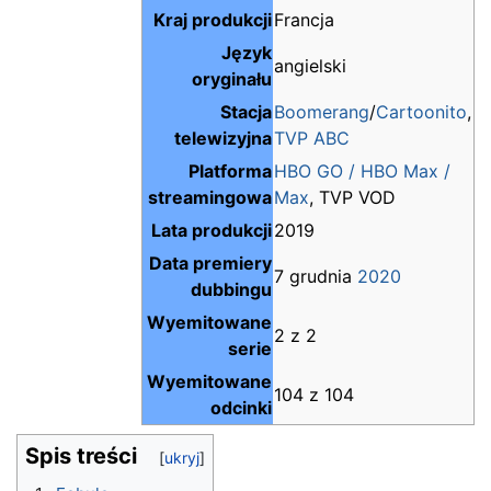
Kraj produkcji
Francja
Język
angielski
oryginału
Stacja
Boomerang
/
Cartoonito
,
telewizyjna
TVP ABC
Platforma
HBO GO / HBO Max /
streamingowa
Max
, TVP VOD
Lata produkcji
2019
Data premiery
7 grudnia
2020
dubbingu
Wyemitowane
2 z 2
serie
Wyemitowane
104 z 104
odcinki
Spis treści