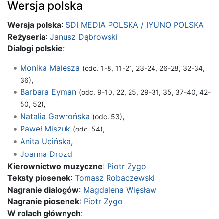
Wersja polska
Wersja polska
:
SDI MEDIA POLSKA / IYUNO POLSKA
Reżyseria
:
Janusz Dąbrowski
Dialogi polskie
:
Monika Malesza
(odc. 1-8, 11-21, 23-24, 26-28, 32-34,
,
36)
Barbara Eyman
(odc. 9-10, 22, 25, 29-31, 35, 37-40, 42-
,
50, 52)
Natalia Gawrońska
,
(odc. 53)
Paweł Miszuk
,
(odc. 54)
Anita Ucińska
,
Joanna Drozd
Kierownictwo muzyczne
:
Piotr Zygo
Teksty piosenek
:
Tomasz Robaczewski
Nagranie dialogów
:
Magdalena Więsław
Nagranie piosenek
:
Piotr Zygo
W rolach głównych
: