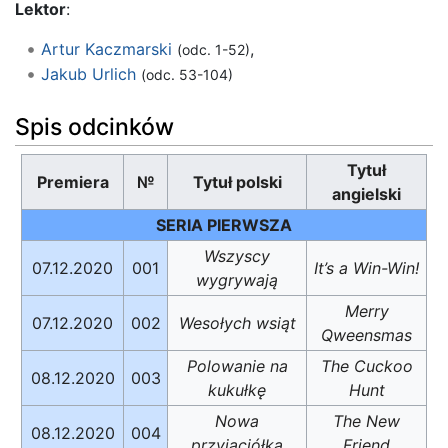
Lektor
:
Artur Kaczmarski
,
(odc. 1-52)
Jakub Urlich
(odc. 53-104)
Spis odcinków
Tytuł
Premiera
№
Tytuł polski
angielski
SERIA PIERWSZA
Wszyscy
07.12.2020
001
It’s a Win-Win!
wygrywają
Merry
07.12.2020
002
Wesołych wsiąt
Qweensmas
Polowanie na
The Cuckoo
08.12.2020
003
kukułkę
Hunt
Nowa
The New
08.12.2020
004
przyjaciółka
Friend