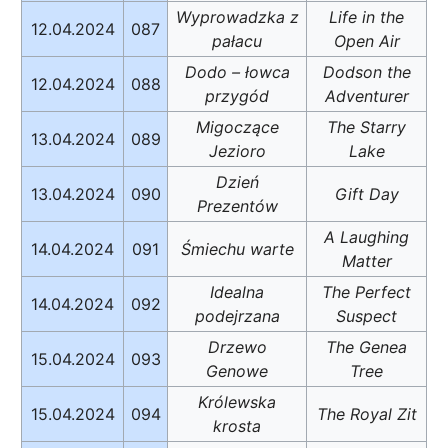
Wyprowadzka z
Life in the
12.04.2024
087
pałacu
Open Air
Dodo – łowca
Dodson the
12.04.2024
088
przygód
Adventurer
Migoczące
The Starry
13.04.2024
089
Jezioro
Lake
Dzień
13.04.2024
090
Gift Day
Prezentów
A Laughing
14.04.2024
091
Śmiechu warte
Matter
Idealna
The Perfect
14.04.2024
092
podejrzana
Suspect
Drzewo
The Genea
15.04.2024
093
Genowe
Tree
Królewska
15.04.2024
094
The Royal Zit
krosta