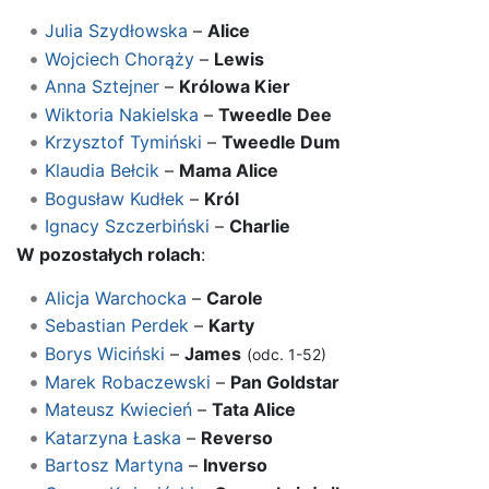
Julia Szydłowska
–
Alice
Wojciech Chorąży
–
Lewis
Anna Sztejner
–
Królowa Kier
Wiktoria Nakielska
–
Tweedle Dee
Krzysztof Tymiński
–
Tweedle Dum
Klaudia Bełcik
–
Mama Alice
Bogusław Kudłek
–
Król
Ignacy Szczerbiński
–
Charlie
W pozostałych rolach
:
Alicja Warchocka
–
Carole
Sebastian Perdek
–
Karty
Borys Wiciński
–
James
(odc. 1-52)
Marek Robaczewski
–
Pan Goldstar
Mateusz Kwiecień
–
Tata Alice
Katarzyna Łaska
–
Reverso
Bartosz Martyna
–
Inverso