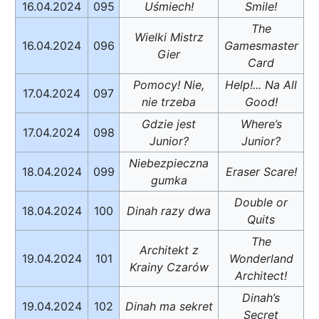
16.04.2024
095
Uśmiech!
Smile!
The
Wielki Mistrz
16.04.2024
096
Gamesmaster
Gier
Card
Pomocy! Nie,
Help!... Na All
17.04.2024
097
nie trzeba
Good!
Gdzie jest
Where’s
17.04.2024
098
Junior?
Junior?
Niebezpieczna
18.04.2024
099
Eraser Scare!
gumka
Double or
18.04.2024
100
Dinah razy dwa
Quits
The
Architekt z
19.04.2024
101
Wonderland
Krainy Czarów
Architect!
Dinah’s
19.04.2024
102
Dinah ma sekret
Secret