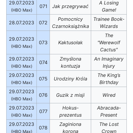
29.07.2023
A Losing
071
Jak przegrywać
Game!
(HBO Max)
Pomocnicy
Trainee Book-
28.07.2023
072
Czarnoksiążnika
Wizards
The
29.07.2023
073
Kaktusołak
"Werewolf
(HBO Max)
Cactus"
29.07.2023
Zmyślona
An Imaginary
074
kontuzja
Injury
(HBO Max)
29.07.2023
The King’s
075
Urodziny Króla
Birthday
(HBO Max)
29.07.2023
076
Guzik z misji
Wired
(HBO Max)
29.07.2023
Hokus-
Abracada-
077
prezentus
Present
(HBO Max)
29.07.2023
Zaginiona
The Lost
078
korona
Crown
(HBO Max)