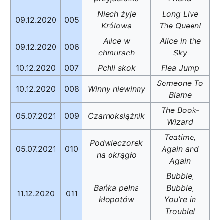
Niech żyje
Long Live
09.12.2020
005
Królowa
The Queen!
Alice w
Alice in the
09.12.2020
006
chmurach
Sky
10.12.2020
007
Pchli skok
Flea Jump
Someone To
10.12.2020
008
Winny niewinny
Blame
The Book-
05.07.2021
009
Czarnoksiążnik
Wizard
Teatime,
Podwieczorek
05.07.2021
010
Again and
na okrągło
Again
Bubble,
Bańka pełna
Bubble,
11.12.2020
011
kłopotów
You’re in
Trouble!