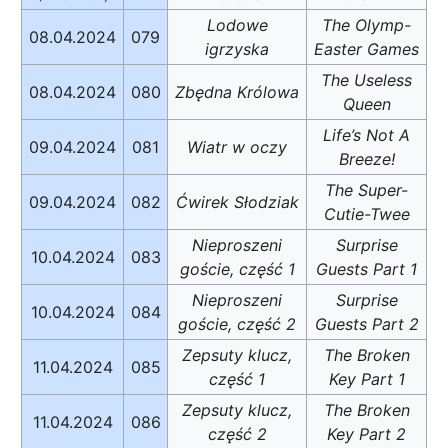
Lodowe
The Olymp-
08.04.2024
079
igrzyska
Easter Games
The Useless
08.04.2024
080
Zbędna Królowa
Queen
Life’s Not A
09.04.2024
081
Wiatr w oczy
Breeze!
The Super-
09.04.2024
082
Ćwirek Słodziak
Cutie-Twee
Nieproszeni
Surprise
10.04.2024
083
goście, część 1
Guests Part 1
Nieproszeni
Surprise
10.04.2024
084
goście, część 2
Guests Part 2
Zepsuty klucz,
The Broken
11.04.2024
085
część 1
Key Part 1
Zepsuty klucz,
The Broken
11.04.2024
086
część 2
Key Part 2