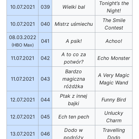
Tonight’s the
10.07.2021
039
Wielki bal
Night!
The Smile
10.07.2021
040
Mistrz uśmiechu
Contest
08.03.2022
041
A psik!
Achoo!
(HBO Max)
A to co za
11.07.2021
042
Echo Monster
potwór?
Bardzo
A Very Magic
11.07.2021
043
magiczna
Magic Wand
różdżka
Ptak z innej
12.07.2021
044
Funny Bird
bajki
Unlucky
12.07.2021
045
Ech ten pech
Charm
Dodo w
Travelling
13.07.2021
046
podróży
Dodo