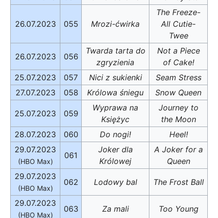
The Freeze-
26.07.2023
055
Mrozi-ćwirka
All Cutie-
Twee
Twarda tarta do
Not a Piece
26.07.2023
056
zgryzienia
of Cake!
25.07.2023
057
Nici z sukienki
Seam Stress
27.07.2023
058
Królowa śniegu
Snow Queen
Wyprawa na
Journey to
25.07.2023
059
Księżyc
the Moon
28.07.2023
060
Do nogi!
Heel!
29.07.2023
Joker dla
A Joker for a
061
Królowej
Queen
(HBO Max)
29.07.2023
062
Lodowy bal
The Frost Ball
(HBO Max)
29.07.2023
063
Za mali
Too Young
(HBO Max)