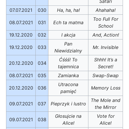
Safari
07.07.2021
030
Ha, ha, ha!
Ahahaha!
Too Full For
08.07.2021
031
Ech ta matma
School
19.12.2020
032
I akcja
And, Action!
Pan
19.12.2020
033
Mr. Invisible
Niewidzialny
Ćśśś! To
Shhh! It’s a
20.12.2020
034
tajemnica
Secret!
08.07.2021
035
Zamianka
Swap-Swap
Utracona
20.12.2020
036
Memory Loss
pamięć
The Mole and
09.07.2021
037
Pieprzyk i lustro
the Mirror
Głosujcie na
Vote for
09.07.2021
038
Alice!
Alice!