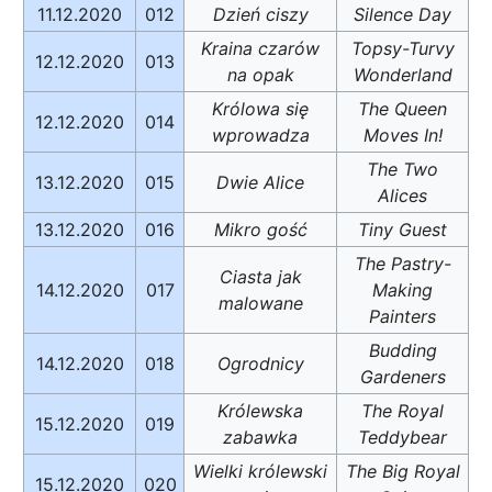
11.12.2020
012
Dzień ciszy
Silence Day
Kraina czarów
Topsy-Turvy
12.12.2020
013
na opak
Wonderland
Królowa się
The Queen
12.12.2020
014
wprowadza
Moves In!
The Two
13.12.2020
015
Dwie Alice
Alices
13.12.2020
016
Mikro gość
Tiny Guest
The Pastry-
Ciasta jak
14.12.2020
017
Making
malowane
Painters
Budding
14.12.2020
018
Ogrodnicy
Gardeners
Królewska
The Royal
15.12.2020
019
zabawka
Teddybear
Wielki królewski
The Big Royal
15.12.2020
020