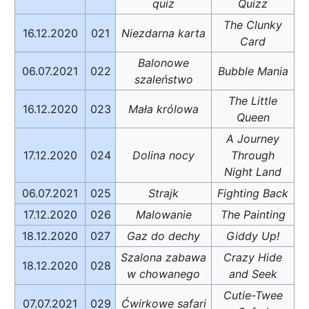
quiz
Quizz
The Clunky
16.12.2020
021
Niezdarna karta
Card
Balonowe
06.07.2021
022
Bubble Mania
szaleństwo
The Little
16.12.2020
023
Mała królowa
Queen
A Journey
17.12.2020
024
Dolina nocy
Through
Night Land
06.07.2021
025
Strajk
Fighting Back
17.12.2020
026
Malowanie
The Painting
18.12.2020
027
Gaz do dechy
Giddy Up!
Szalona zabawa
Crazy Hide
18.12.2020
028
w chowanego
and Seek
Cutie-Twee
07.07.2021
029
Ćwirkowe safari