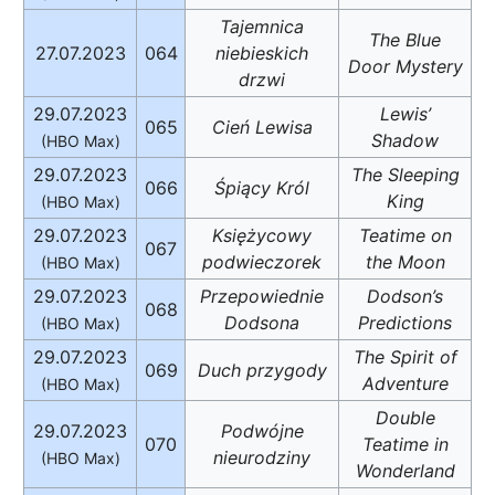
Tajemnica
The Blue
27.07.2023
064
niebieskich
Door Mystery
drzwi
29.07.2023
Lewis’
065
Cień Lewisa
Shadow
(HBO Max)
29.07.2023
The Sleeping
066
Śpiący Król
King
(HBO Max)
29.07.2023
Księżycowy
Teatime on
067
podwieczorek
the Moon
(HBO Max)
29.07.2023
Przepowiednie
Dodson’s
068
Dodsona
Predictions
(HBO Max)
29.07.2023
The Spirit of
069
Duch przygody
Adventure
(HBO Max)
Double
29.07.2023
Podwójne
070
Teatime in
nieurodziny
(HBO Max)
Wonderland