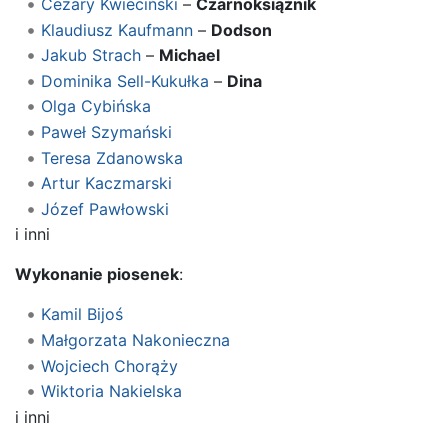
Cezary Kwieciński
–
Czarnoksiążnik
Klaudiusz Kaufmann
–
Dodson
Jakub Strach
–
Michael
Dominika Sell-Kukułka
–
Dina
Olga Cybińska
Paweł Szymański
Teresa Zdanowska
Artur Kaczmarski
Józef Pawłowski
i inni
Wykonanie piosenek
:
Kamil Bijoś
Małgorzata Nakonieczna
Wojciech Chorąży
Wiktoria Nakielska
i inni