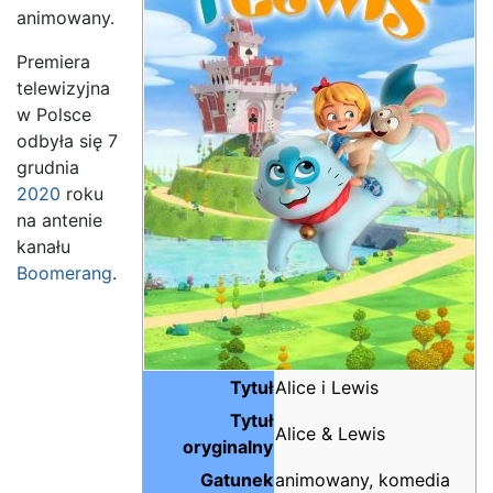
animowany.
Premiera
telewizyjna
w Polsce
odbyła się 7
grudnia
2020
roku
na antenie
kanału
Boomerang
.
Tytuł
Alice i Lewis
Tytuł
Alice & Lewis
oryginalny
Gatunek
animowany, komedia