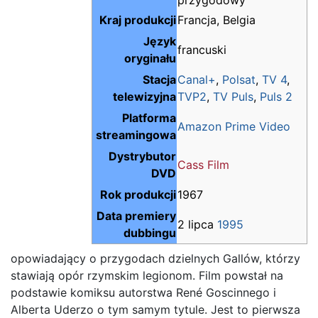
Kraj produkcji
Francja, Belgia
Język
francuski
oryginału
Stacja
Canal+
,
Polsat
,
TV 4
,
telewizyjna
TVP2
,
TV Puls
,
Puls 2
Platforma
Amazon Prime Video
streamingowa
Dystrybutor
Cass Film
DVD
Rok produkcji
1967
Data premiery
2 lipca
1995
dubbingu
opowiadający o przygodach dzielnych Gallów, którzy
stawiają opór rzymskim legionom. Film powstał na
podstawie komiksu autorstwa René Goscinnego i
Alberta Uderzo o tym samym tytule. Jest to pierwsza