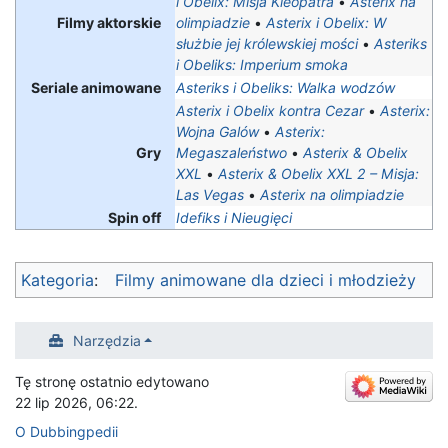
i Obelix: Misja Kleopatra
•
Asterix na
Filmy aktorskie
olimpiadzie
•
Asterix i Obelix: W
służbie jej królewskiej mości
•
Asteriks
i Obeliks: Imperium smoka
Seriale animowane
Asteriks i Obeliks: Walka wodzów
Asterix i Obelix kontra Cezar
•
Asterix:
Wojna Galów
•
Asterix:
Gry
Megaszaleństwo
•
Asterix & Obelix
XXL
•
Asterix & Obelix XXL 2 – Misja:
Las Vegas
•
Asterix na olimpiadzie
Spin off
Idefiks i Nieugięci
Kategoria
:
Filmy animowane dla dzieci i młodzieży
Narzędzia
Tę stronę ostatnio edytowano
22 lip 2026, 06:22.
O Dubbingpedii