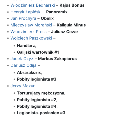
Włodzimierz Bednarski
–
Kajus Bonus
Henryk Łapiński
–
Panoramix
Jan Prochyra
–
Obelix
Mieczysław Morański
–
Kaligula Minus
Włodzimierz Press
–
Juliusz Cezar
Wojciech Paszkowski
–
Handlarz
,
Galijski wartownik #1
Jacek Czyż
–
Markus Zakapiorus
Dariusz Odija
–
Abrarakurix
,
Pobity legionista #3
Jerzy Mazur
–
Torturujący mężczyzna
,
Pobity legionista #2
,
Pobity legionista #4
,
Legionista-posłaniec #3
,