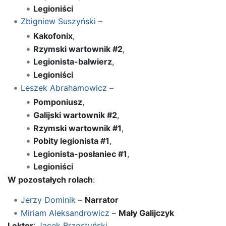
Legioniści
Zbigniew Suszyński
–
Kakofonix
,
Rzymski wartownik #2
,
Legionista-balwierz
,
Legioniści
Leszek Abrahamowicz
–
Pomponiusz
,
Galijski wartownik #2
,
Rzymski wartownik #1
,
Pobity legionista #1
,
Legionista-posłaniec #1
,
Legioniści
W pozostałych rolach
:
Jerzy Dominik
–
Narrator
Miriam Aleksandrowicz
–
Mały Galijczyk
Lektor
:
Jacek Brzostyński