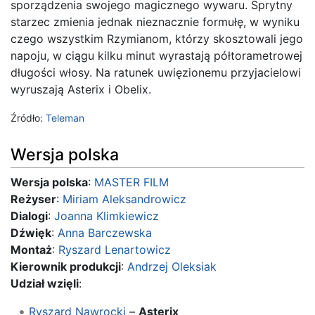
sporządzenia swojego magicznego wywaru. Sprytny
starzec zmienia jednak nieznacznie formułę, w wyniku
czego wszystkim Rzymianom, którzy skosztowali jego
napoju, w ciągu kilku minut wyrastają półtorametrowej
długości włosy. Na ratunek uwięzionemu przyjacielowi
wyruszają Asterix i Obelix.
Źródło:
Teleman
Wersja polska
Wersja polska
:
MASTER FILM
Reżyser
:
Miriam Aleksandrowicz
Dialogi
:
Joanna Klimkiewicz
Dźwięk
:
Anna Barczewska
Montaż
:
Ryszard Lenartowicz
Kierownik produkcji
:
Andrzej Oleksiak
Udział wzięli
:
Ryszard Nawrocki
–
Asterix