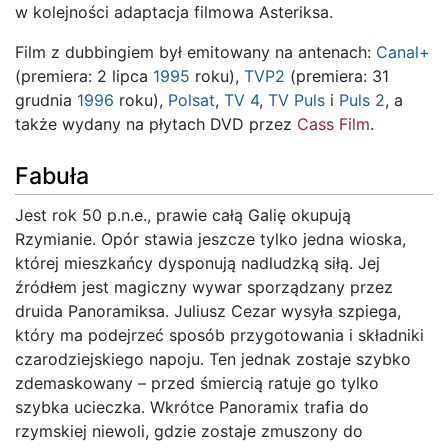
w kolejności adaptacja filmowa Asteriksa.
Film z dubbingiem był emitowany na antenach:
Canal+
(premiera: 2 lipca
1995
roku),
TVP2
(premiera: 31
grudnia
1996
roku),
Polsat
,
TV 4
,
TV Puls
i
Puls 2
, a
także wydany na płytach DVD przez
Cass Film
.
Fabuła
Jest rok 50 p.n.e., prawie całą Galię okupują
Rzymianie. Opór stawia jeszcze tylko jedna wioska,
której mieszkańcy dysponują nadludzką siłą. Jej
źródłem jest magiczny wywar sporządzany przez
druida Panoramiksa. Juliusz Cezar wysyła szpiega,
który ma podejrzeć sposób przygotowania i składniki
czarodziejskiego napoju. Ten jednak zostaje szybko
zdemaskowany – przed śmiercią ratuje go tylko
szybka ucieczka. Wkrótce Panoramix trafia do
rzymskiej niewoli, gdzie zostaje zmuszony do