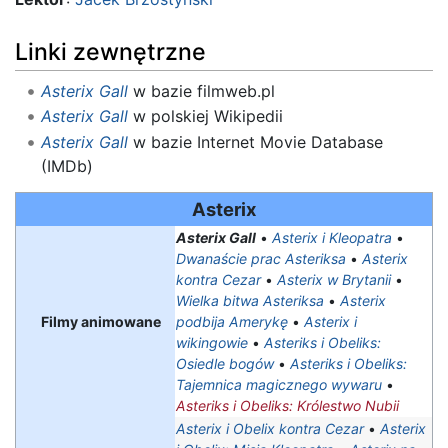
Linki zewnętrzne
Asterix Gall
w bazie filmweb.pl
Asterix Gall
w polskiej Wikipedii
Asterix Gall
w bazie Internet Movie Database
(IMDb)
Asterix
Asterix Gall
•
Asterix i Kleopatra
•
Dwanaście prac Asteriksa
•
Asterix
kontra Cezar
•
Asterix w Brytanii
•
Wielka bitwa Asteriksa
•
Asterix
Filmy animowane
podbija Amerykę
•
Asterix i
wikingowie
•
Asteriks i Obeliks:
Osiedle bogów
•
Asteriks i Obeliks:
Tajemnica magicznego wywaru
•
Asteriks i Obeliks: Królestwo Nubii
Asterix i Obelix kontra Cezar
•
Asterix