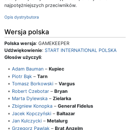
najpotężniejszych przeciwników.
Opis dystrybutora
Wersja polska
Polska wersja
: GAMEKEEPER
Udźwiękowienie
:
START INTERNATIONAL POLSKA
Głosów użyczyli
:
Adam Bauman
–
Kupiec
Piotr Bąk
–
Tarn
Tomasz Borkowski
–
Vargus
Robert Czebotar
–
Bryan
Marta Dylewska
–
Zielarka
Zbigniew Konopka
–
Generał Fidelus
Jacek Kopczyński
–
Baltazar
Jan Kulczycki
–
Metalurg
Grzegorz Pawlak
–
Brat Anzelm