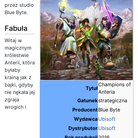
przez studio
Blue Byte.
Fabuła
Witaj w
magicznym
królestwie
Anterii, która
byłaby
krainą jak z
Champions of
bajki, gdyby
Tytuł
Anteria
nie nękała jej
zgraja
Gatunek
strategiczna
wrogich i
Producent
Blue Byte
Wydawca
Ubisoft
Dystrybutor
Ubisoft
Rok produkcji
2016