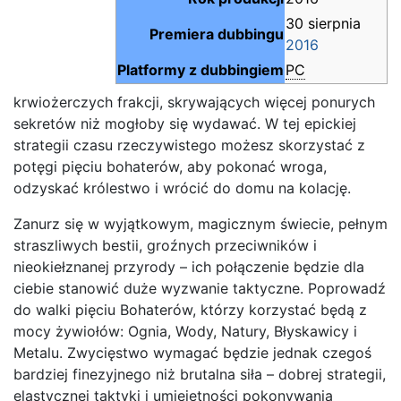
30 sierpnia
Premiera dubbingu
2016
Platformy z dubbingiem
PC
krwiożerczych frakcji, skrywających więcej ponurych
sekretów niż mogłoby się wydawać. W tej epickiej
strategii czasu rzeczywistego możesz skorzystać z
potęgi pięciu bohaterów, aby pokonać wroga,
odzyskać królestwo i wrócić do domu na kolację.
Zanurz się w wyjątkowym, magicznym świecie, pełnym
straszliwych bestii, groźnych przeciwników i
nieokiełznanej przyrody – ich połączenie będzie dla
ciebie stanowić duże wyzwanie taktyczne. Poprowadź
do walki pięciu Bohaterów, którzy korzystać będą z
mocy żywiołów: Ognia, Wody, Natury, Błyskawicy i
Metalu. Zwycięstwo wymagać będzie jednak czegoś
bardziej finezyjnego niż brutalna siła – dobrej strategii,
elastycznej taktyki i umiejętności pokonywania