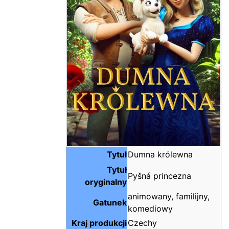
Tytuł
Dumna królewna
Tytuł
Pyšná princezna
oryginalny
animowany, familijny,
Gatunek
komediowy
Kraj produkcji
Czechy