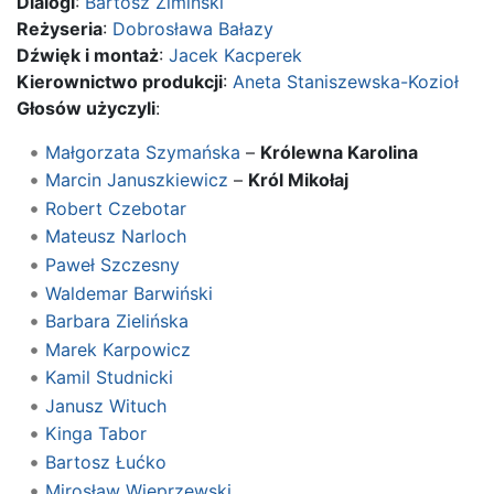
Dialogi
:
Bartosz Zimiński
Reżyseria
:
Dobrosława Bałazy
Dźwięk i montaż
:
Jacek Kacperek
Kierownictwo produkcji
:
Aneta Staniszewska-Kozioł
Głosów użyczyli
:
Małgorzata Szymańska
–
Królewna Karolina
Marcin Januszkiewicz
–
Król Mikołaj
Robert Czebotar
Mateusz Narloch
Paweł Szczesny
Waldemar Barwiński
Barbara Zielińska
Marek Karpowicz
Kamil Studnicki
Janusz Wituch
Kinga Tabor
Bartosz Łućko
Mirosław Wieprzewski