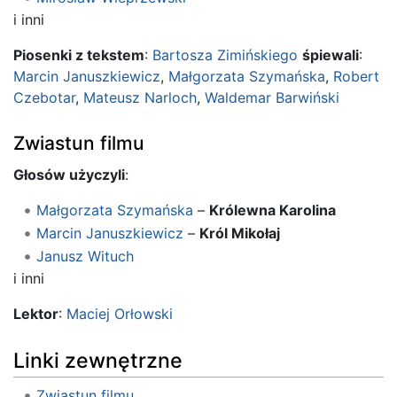
i inni
Piosenki z tekstem
:
Bartosza Zimińskiego
śpiewali
:
Marcin Januszkiewicz
,
Małgorzata Szymańska
,
Robert
Czebotar
,
Mateusz Narloch
,
Waldemar Barwiński
Zwiastun filmu
Głosów użyczyli
:
Małgorzata Szymańska
–
Królewna Karolina
Marcin Januszkiewicz
–
Król Mikołaj
Janusz Wituch
i inni
Lektor
:
Maciej Orłowski
Linki zewnętrzne
Zwiastun filmu