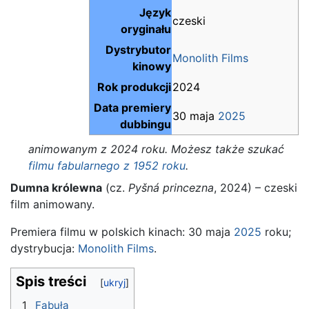
Język
czeski
oryginału
Dystrybutor
Monolith Films
kinowy
Rok produkcji
2024
Data premiery
30 maja
2025
dubbingu
animowanym z 2024 roku. Możesz także szukać
filmu fabularnego z 1952 roku
.
Dumna królewna
(cz.
Pyšná princezna
, 2024) – czeski
film animowany.
Premiera filmu w polskich kinach: 30 maja
2025
roku;
dystrybucja:
Monolith Films
.
Spis treści
1
Fabuła