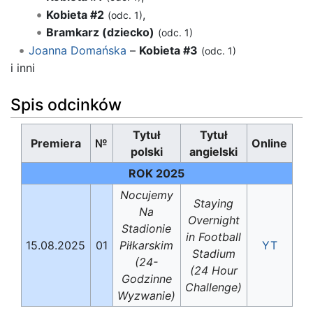
Kobieta #2
,
(odc. 1)
Bramkarz (dziecko)
(odc. 1)
Joanna Domańska
–
Kobieta #3
(odc. 1)
i inni
Spis odcinków
Tytuł
Tytuł
Premiera
№
Online
polski
angielski
ROK 2025
Nocujemy
Staying
Na
Overnight
Stadionie
in Football
15.08.2025
01
Piłkarskim
YT
Stadium
(24-
(24 Hour
Godzinne
Challenge)
Wyzwanie)