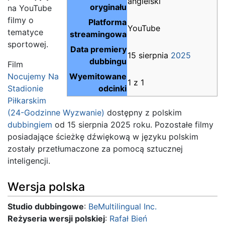
angielski
oryginału
na YouTube
filmy o
Platforma
YouTube
tematyce
streamingowa
sportowej.
Data premiery
15 sierpnia
2025
dubbingu
Film
Nocujemy Na
Wyemitowane
1 z 1
Stadionie
odcinki
Piłkarskim
(24-Godzinne Wyzwanie)
dostępny z polskim
dubbingiem
od 15 sierpnia 2025 roku. Pozostałe filmy
posiadające ścieżkę dźwiękową w języku polskim
zostały przetłumaczone za pomocą sztucznej
inteligencji.
Wersja polska
Studio dubbingowe
:
BeMultilingual Inc.
Reżyseria wersji polskiej
:
Rafał Bień