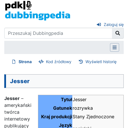
Zaloguj się
Strona
Kod źródłowy
Wyświetl historię
Jesser
Jesser
–
Tytuł
Jesser
amerykański
Gatunek
rozrywka
twórca
Kraj produkcji
Stany Zjednoczone
internetowy
Język
publikujący