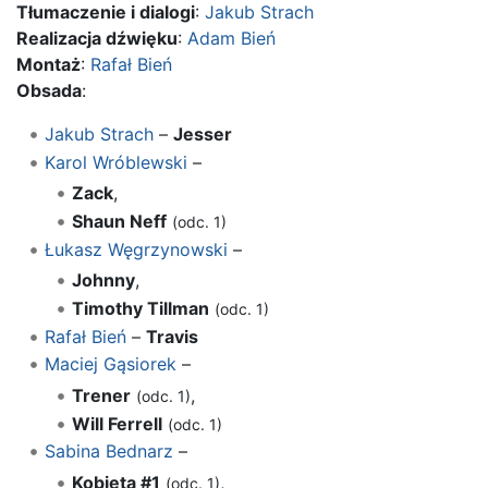
Tłumaczenie i dialogi
:
Jakub Strach
Realizacja dźwięku
:
Adam Bień
Montaż
:
Rafał Bień
Obsada
:
Jakub Strach
–
Jesser
Karol Wróblewski
–
Zack
,
Shaun Neff
(odc. 1)
Łukasz Węgrzynowski
–
Johnny
,
Timothy Tillman
(odc. 1)
Rafał Bień
–
Travis
Maciej Gąsiorek
–
Trener
,
(odc. 1)
Will Ferrell
(odc. 1)
Sabina Bednarz
–
Kobieta #1
,
(odc. 1)