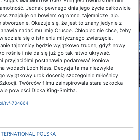
j. Angus MacMorrow (Alex Etel) jest dwunastoletnim
amotność. Jednak pewnego dnia jego życie całkowicie
Ness znajduje on bowiem ogromne, tajemnicze jajo.
stworzenie. Okazuje się, że jest to znany jedynie z
anawia nadać mu imię Crusoe. Chłopiec nie chce, żeby
edziała się o istnieniu mitycznego zwierzęcia.
wanie tajemnicy będzie wyjątkowo trudne, gdyż nowy
o rośnie i nie da się już go tak łatwo ukrywać.
i przyjaciółmi postanawia podarować koniowi
a wodach Loch Ness. Decyzja ta ma niezwykłe
ego wyjątkowy urok docenią szczególnie miłośnicy
zkocji. Twórców filmu zainspirowała stara szkocka
wie powieści Dicka King-Smitha.
pl/tv/-704864
NTERNATIONAL POLSKA