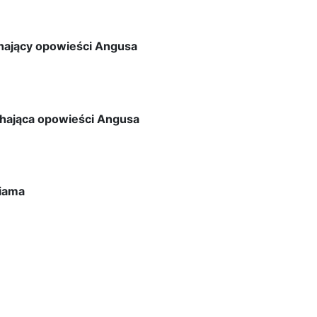
hający opowieści Angusa
hająca opowieści Angusa
liama