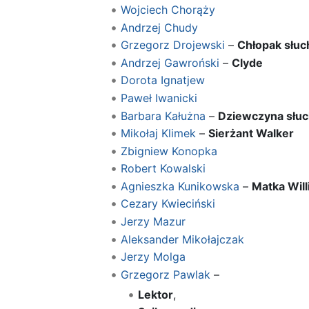
Wojciech Chorąży
Andrzej Chudy
Grzegorz Drojewski
–
Chłopak słuc
Andrzej Gawroński
–
Clyde
Dorota Ignatjew
Paweł Iwanicki
Barbara Kałużna
–
Dziewczyna słuc
Mikołaj Klimek
–
Sierżant Walker
Zbigniew Konopka
Robert Kowalski
Agnieszka Kunikowska
–
Matka Wil
Cezary Kwieciński
Jerzy Mazur
Aleksander Mikołajczak
Jerzy Molga
Grzegorz Pawlak
–
Lektor
,