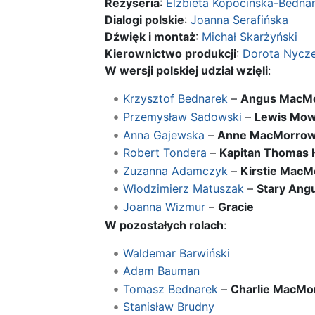
Reżyseria
:
Elżbieta Kopocińska-Bedna
Dialogi polskie
:
Joanna Serafińska
Dźwięk i montaż
:
Michał Skarżyński
Kierownictwo produkcji
:
Dorota Nycz
W wersji polskiej udział wzięli
:
Krzysztof Bednarek
–
Angus MacM
Przemysław Sadowski
–
Lewis Mow
Anna Gajewska
–
Anne MacMorro
Robert Tondera
–
Kapitan Thomas 
Zuzanna Adamczyk
–
Kirstie Mac
Włodzimierz Matuszak
–
Stary Ang
Joanna Wizmur
–
Gracie
W pozostałych rolach
:
Waldemar Barwiński
Adam Bauman
Tomasz Bednarek
–
Charlie MacMo
Stanisław Brudny