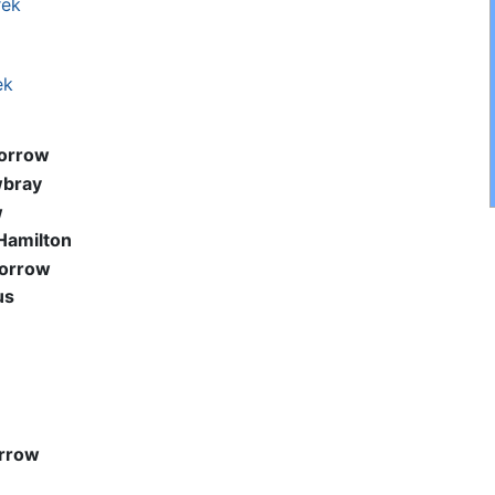
rek
ek
orrow
bray
w
Hamilton
Morrow
us
rrow