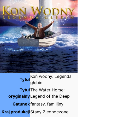
Koń wodny: Legenda
Tytuł
głębin
Tytuł
The Water Horse:
oryginalny
Legend of the Deep
Gatunek
fantasy, familijny
Kraj produkcji
Stany Zjednoczone