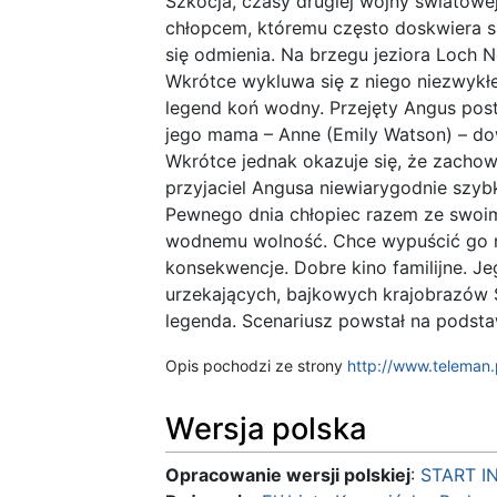
Szkocja, czasy drugiej wojny światowe
chłopcem, któremu często doskwiera s
się odmienia. Na brzegu jeziora Loch 
Wkrótce wykluwa się z niego niezwykłe 
legend koń wodny. Przejęty Angus post
jego mama – Anne (Emily Watson) – dowi
Wkrótce jednak okazuje się, że zacho
przyjaciel Angusa niewiarygodnie szybk
Pewnego dnia chłopiec razem ze swoim
wodnemu wolność. Chce wypuścić go n
konsekwencje. Dobre kino familijne. J
urzekających, bajkowych krajobrazów S
legenda. Scenariusz powstał na podsta
Opis pochodzi ze strony
http://www.teleman.
Wersja polska
Opracowanie wersji polskiej
:
START I