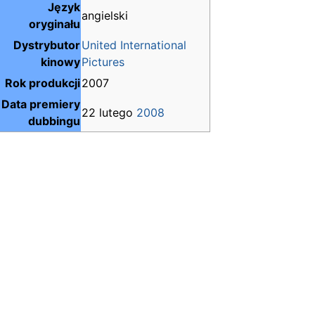
Język
angielski
oryginału
Dystrybutor
United International
kinowy
Pictures
Rok produkcji
2007
Data premiery
22 lutego
2008
dubbingu