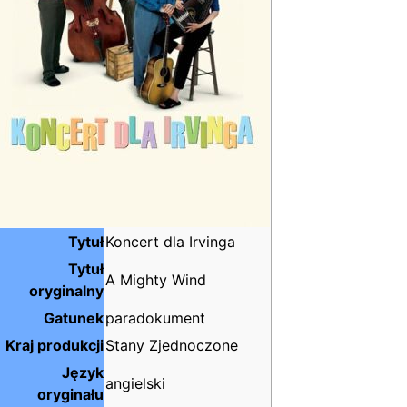
Tytuł
Koncert dla Irvinga
Tytuł
A Mighty Wind
oryginalny
Gatunek
paradokument
Kraj produkcji
Stany Zjednoczone
Język
angielski
oryginału