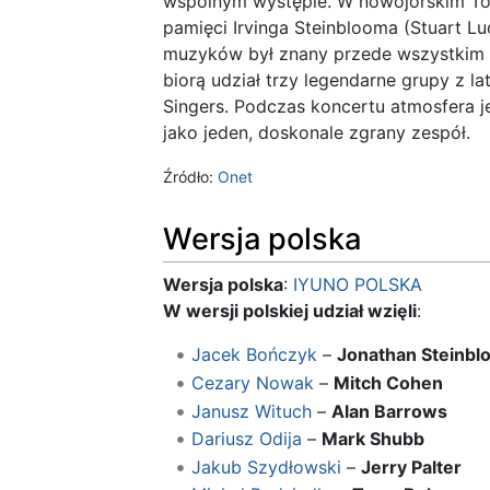
wspólnym występie. W nowojorskim Tow
pamięci Irvinga Steinblooma (Stuart L
muzyków był znany przede wszystkim n
biorą udział trzy legendarne grupy z la
Singers. Podczas koncertu atmosfera 
jako jeden, doskonale zgrany zespół.
Źródło:
Onet
Wersja polska
Wersja polska
:
IYUNO POLSKA
W wersji polskiej udział wzięli
:
Jacek Bończyk
–
Jonathan Steinbl
Cezary Nowak
–
Mitch Cohen
Janusz Wituch
–
Alan Barrows
Dariusz Odija
–
Mark Shubb
Jakub Szydłowski
–
Jerry Palter