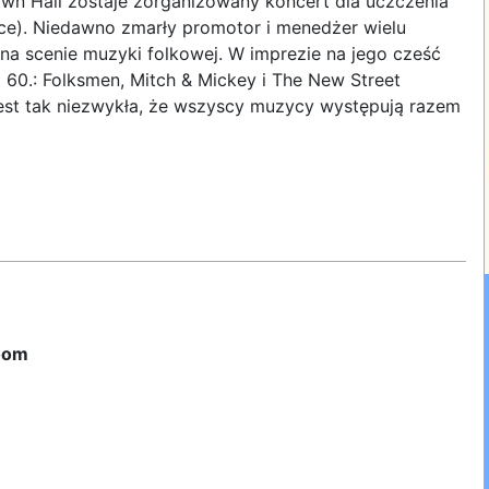
n Hall zostaje zorganizowany koncert dla uczczenia
uce). Niedawno zmarły promotor i menedżer wielu
a scenie muzyki folkowej. W imprezie na jego cześć
t 60.: Folksmen, Mitch & Mickey i The New Street
jest tak niezwykła, że wszyscy muzycy występują razem
oom