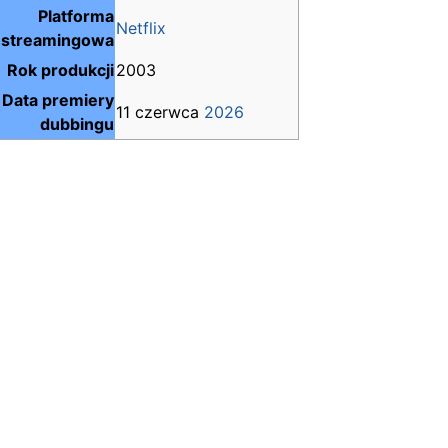
Platforma
Netflix
streamingowa
Rok produkcji
2003
Data premiery
11 czerwca
2026
dubbingu