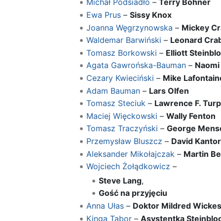
Michał Podsiadło
–
Terry Bohner
Ewa Prus
–
Sissy Knox
Joanna Węgrzynowska
–
Mickey C
Waldemar Barwiński
–
Leonard Cra
Tomasz Borkowski
–
Elliott Steinb
Agata Gawrońska-Bauman
–
Naomi
Cezary Kwieciński
–
Mike Lafontain
Adam Bauman
–
Lars Olfen
Tomasz Steciuk
–
Lawrence F. Turp
Maciej Więckowski
–
Wally Fenton
Tomasz Traczyński
–
George Mensc
Przemysław Bluszcz
–
David Kantor
Aleksander Mikołajczak
–
Martin Be
Wojciech Żołądkowicz
–
Steve Lang
,
Gość na przyjęciu
Anna Ułas
–
Doktor Mildred Wicke
Kinga Tabor
–
Asystentka Steinbl