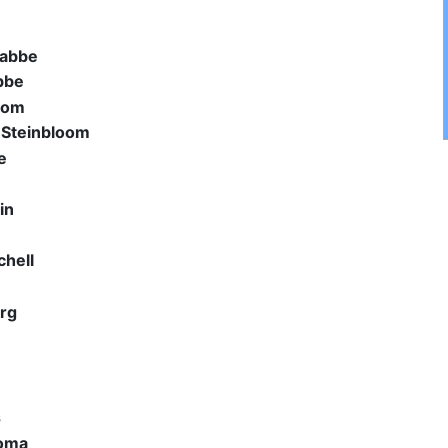
rabbe
bbe
loom
 Steinbloom
e
in
hell
rg
s
ooma