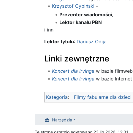
Krzysztof Cybiński
–
Prezenter wiadomości
,
Lektor kanału PBN
i inni
Lektor tytułu
:
Dariusz Odija
Linki zewnętrzne
Koncert dla Irvinga
w bazie filmweb
Koncert dla Irvinga
w bazie Interne
Kategoria
:
Filmy fabularne dla dzieci
Narzędzia
Tę stronę ostatnio edytowano 23 lip 2026, 12:31.