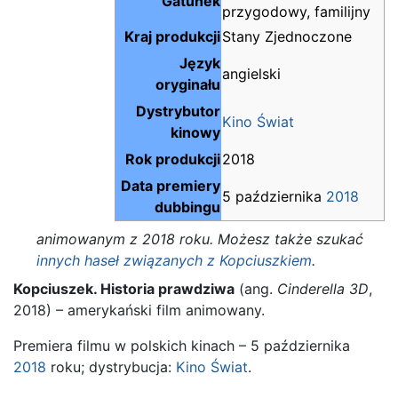
Gatunek
przygodowy, familijny
Kraj produkcji
Stany Zjednoczone
Język
angielski
oryginału
Dystrybutor
Kino Świat
kinowy
Rok produkcji
2018
Data premiery
5 października
2018
dubbingu
animowanym z 2018 roku. Możesz także szukać
innych haseł związanych z Kopciuszkiem
.
Kopciuszek. Historia prawdziwa
(ang.
Cinderella 3D
,
2018) – amerykański film animowany.
Premiera filmu w polskich kinach – 5 października
2018
roku; dystrybucja:
Kino Świat
.