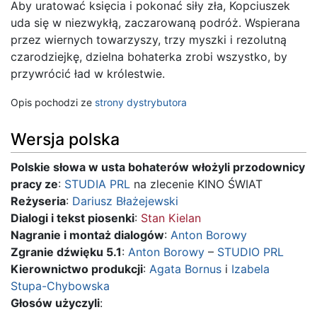
Aby uratować księcia i pokonać siły zła, Kopciuszek
uda się w niezwykłą, zaczarowaną podróż. Wspierana
przez wiernych towarzyszy, trzy myszki i rezolutną
czarodziejkę, dzielna bohaterka zrobi wszystko, by
przywrócić ład w królestwie.
Opis pochodzi ze
strony dystrybutora
Wersja polska
Polskie słowa w usta bohaterów włożyli przodownicy
pracy ze
:
STUDIA PRL
na zlecenie KINO ŚWIAT
Reżyseria
:
Dariusz Błażejewski
Dialogi i tekst piosenki
:
Stan Kielan
Nagranie i montaż dialogów
:
Anton Borowy
Zgranie dźwięku 5.1
:
Anton Borowy
–
STUDIO PRL
Kierownictwo produkcji
:
Agata Bornus
i
Izabela
Stupa-Chybowska
Głosów użyczyli
: