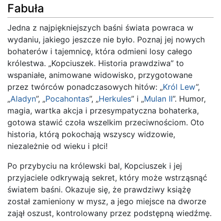
Fabuła
Jedna z najpiękniejszych baśni świata powraca w
wydaniu, jakiego jeszcze nie było. Poznaj jej nowych
bohaterów i tajemnicę, która odmieni losy całego
królestwa. „Kopciuszek. Historia prawdziwa” to
wspaniałe, animowane widowisko, przygotowane
przez twórców ponadczasowych hitów: „
Król Lew
”,
„
Aladyn
”, „
Pocahontas
”, „
Herkules
” i „
Mulan II
”. Humor,
magia, wartka akcja i przesympatyczna bohaterka,
gotowa stawić czoła wszelkim przeciwnościom. Oto
historia, którą pokochają wszyscy widzowie,
niezależnie od wieku i płci!
Po przybyciu na królewski bal, Kopciuszek i jej
przyjaciele odkrywają sekret, który może wstrząsnąć
światem baśni. Okazuje się, że prawdziwy książę
został zamieniony w mysz, a jego miejsce na dworze
zajął oszust, kontrolowany przez podstępną wiedźmę.