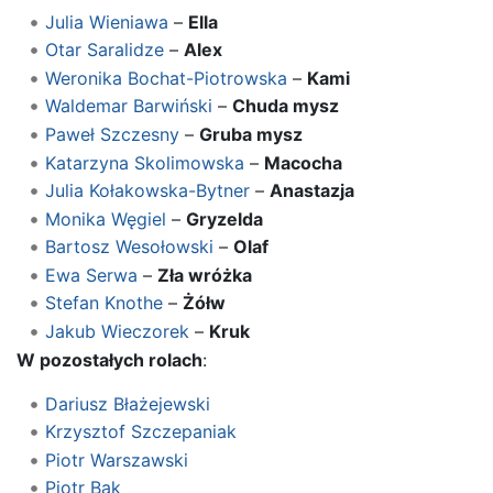
Julia Wieniawa
–
Ella
Otar Saralidze
–
Alex
Weronika Bochat-Piotrowska
–
Kami
Waldemar Barwiński
–
Chuda mysz
Paweł Szczesny
–
Gruba mysz
Katarzyna Skolimowska
–
Macocha
Julia Kołakowska-Bytner
–
Anastazja
Monika Węgiel
–
Gryzelda
Bartosz Wesołowski
–
Olaf
Ewa Serwa
–
Zła wróżka
Stefan Knothe
–
Żółw
Jakub Wieczorek
–
Kruk
W pozostałych rolach
:
Dariusz Błażejewski
Krzysztof Szczepaniak
Piotr Warszawski
Piotr Bąk