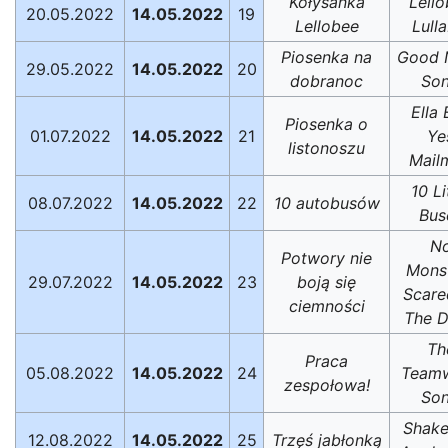
Kołysanka
Lell
20.05.2022
14.05.2022
19
Lellobee
Lulla
Piosenka na
Good 
29.05.2022
14.05.2022
20
dobranoc
So
Ella 
Piosenka o
01.07.2022
14.05.2022
21
Ye
listonoszu
Mail
10 Li
08.07.2022
14.05.2022
22
10 autobusów
Bus
N
Potwory nie
Mons
29.07.2022
14.05.2022
23
boją się
Scare
ciemności
The D
Th
Praca
05.08.2022
14.05.2022
24
Team
zespołowa!
So
Shake
12.08.2022
14.05.2022
25
Trzęś jabłonką