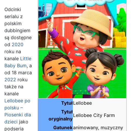
Odcinki
serialu z
polskim
dubbingiem
są dostępne
od
2020
roku na
kanale
Little
Baby Bum
, a
od 18 marca
2022
roku
także na
kanale
Lellobee po
Tytuł
Lellobee
polsku –
Tytuł
Piosenki dla
Lellobee City Farm
oryginalny
dzieci
jako
Gatunek
animowany, muzyczny
podseria