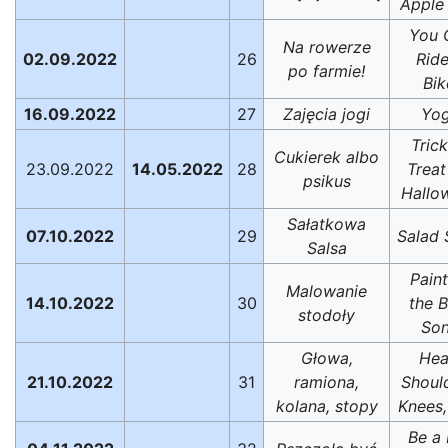
Apple
You 
Na rowerze
02.09.2022
26
Rid
po farmie!
Bik
16.09.2022
27
Zajęcia jogi
Yo
Trick
Cukierek albo
23.09.2022
14.05.2022
28
Treat
psikus
Hallo
Sałatkowa
07.10.2022
29
Salad 
Salsa
Pain
Malowanie
14.10.2022
30
the 
stodoły
So
Głowa,
Hea
21.10.2022
31
ramiona,
Shoul
kolana, stopy
Knees,
Be a