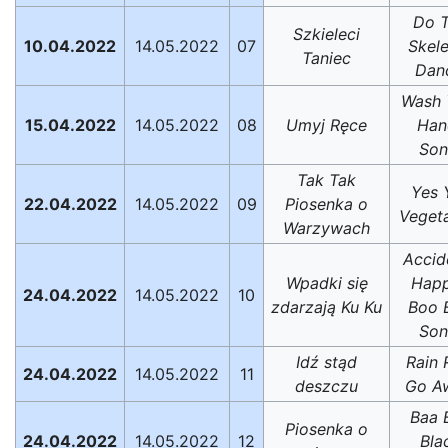
Do 
Szkieleci
10.04.2022
14.05.2022
07
Skel
Taniec
Dan
Wash 
15.04.2022
14.05.2022
08
Umyj Ręce
Han
Son
Tak Tak
Yes 
22.04.2022
14.05.2022
09
Piosenka o
Veget
Warzywach
Accid
Wpadki się
Hap
24.04.2022
14.05.2022
10
zdarzają Ku Ku
Boo 
Son
Idź stąd
Rain 
24.04.2022
14.05.2022
11
deszczu
Go A
Baa 
Piosenka o
24.04.2022
14.05.2022
12
Bla