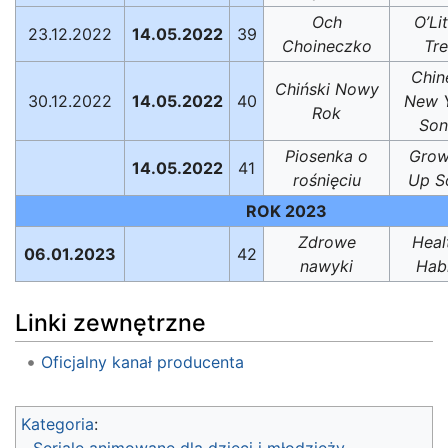
Och
O’Lit
23.12.2022
14.05.2022
39
Choineczko
Tr
Chin
Chiński Nowy
30.12.2022
14.05.2022
40
New 
Rok
Son
Piosenka o
Grow
14.05.2022
41
rośnięciu
Up S
ROK 2023
Zdrowe
Heal
06.01.2023
42
nawyki
Hab
Linki zewnętrzne
Oficjalny kanał producenta
Kategoria
:
Seriale animowane dla dzieci i młodzieży