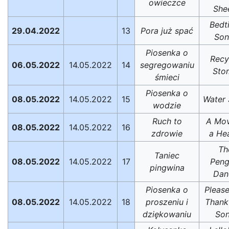
owieczce
She
Bedt
29.04.2022
13
Pora już spać
Son
Piosenka o
Recy
06.05.2022
14.05.2022
14
segregowaniu
Sto
śmieci
Piosenka o
08.05.2022
14.05.2022
15
Water
wodzie
Ruch to
A Mov
08.05.2022
14.05.2022
16
zdrowie
a He
Th
Taniec
08.05.2022
14.05.2022
17
Peng
pingwina
Dan
Piosenka o
Pleas
08.05.2022
14.05.2022
18
proszeniu i
Thank
dziękowaniu
So