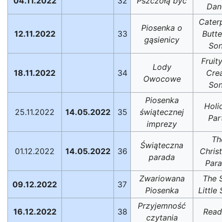
04.11.2022
32
Pszczołą być
Dan
Caterp
Piosenka o
12.11.2022
33
Butte
gąsienicy
So
Fruity
Lody
18.11.2022
34
Cre
Owocowe
So
Piosenka
Holi
25.11.2022
14.05.2022
35
świątecznej
Par
imprezy
Th
Świąteczna
01.12.2022
14.05.2022
36
Chris
parada
Par
Zwariowana
The S
09.12.2022
37
Piosenka
Little
Przyjemność
16.12.2022
38
Read
czytania