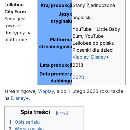
Lellobee
Kraj produkcji
Stany Zjednoczone
City Farm
.
Język
angielski
Serial jest
oryginału
również
YouTube – Little Baby
dostępny na
Bum, YouTube –
platformie
Platforma
Lellobee po polsku –
streamingowa
Piosenki dla dzieci,
Viaplay
,
Disney+
Lata produkcji
2018-
Data premiery
2020
dubbingu
streamingowej
Viaplay
, a od 1 lutego 2023 roku także
na
Disney+
.
Spis treści
1
Opis serialu
2
Wersja polska