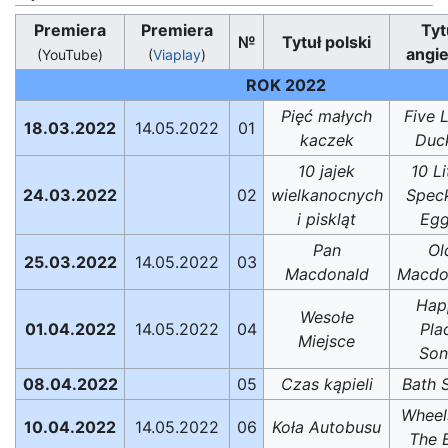
Premiera
Premiera
Tyt
№
Tytuł polski
angie
(YouTube)
(
Viaplay
)
ROK 2022
Pięć małych
Five L
18.03.2022
14.05.2022
01
kaczek
Duc
10 jajek
10 Li
24.03.2022
02
wielkanocnych
Spec
i piskląt
Egg
Pan
Ol
25.03.2022
14.05.2022
03
Macdonald
Macdo
Hap
Wesołe
01.04.2022
14.05.2022
04
Pla
Miejsce
Son
08.04.2022
05
Czas kąpieli
Bath 
Wheel
10.04.2022
14.05.2022
06
Koła Autobusu
The 