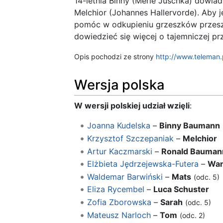
14-letnia Binny (Merle Juschka) dowiadu
Melchior (Johannes Hallervorde). Aby j
pomóc w odkupieniu grzeszków przeszł
dowiedzieć się więcej o tajemniczej pr
Opis pochodzi ze strony
http://www.teleman.
Wersja polska
W wersji polskiej udział wzięli
:
Joanna Kudelska
–
Binny Baumann
Krzysztof Szczepaniak
–
Melchior
Artur Kaczmarski
–
Ronald Bauman
Elżbieta Jędrzejewska-Futera
–
Wan
Waldemar Barwiński
–
Mats
(odc. 5)
Eliza Rycembel
–
Luca Schuster
Zofia Zborowska
–
Sarah
(odc. 5)
Mateusz Narloch
–
Tom
(odc. 2)