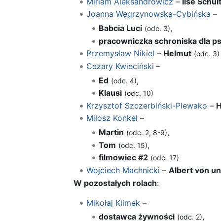
Miriam Aleksandrowicz
–
Ilse Schul
Joanna Węgrzynowska-Cybińska
–
Babcia Luci
,
(odc. 3)
pracowniczka schroniska dla p
Przemysław Nikiel
–
Helmut
(odc. 3)
Cezary Kwieciński
–
Ed
,
(odc. 4)
Klausi
(odc. 10)
Krzysztof Szczerbiński-Plewako
–
H
Miłosz Konkel
–
Martin
,
(odc. 2, 8-9)
Tom
,
(odc. 15)
filmowiec #2
(odc. 17)
Wojciech Machnicki
–
Albert von u
W pozostałych rolach
:
Mikołaj Klimek
–
dostawca żywności
,
(odc. 2)