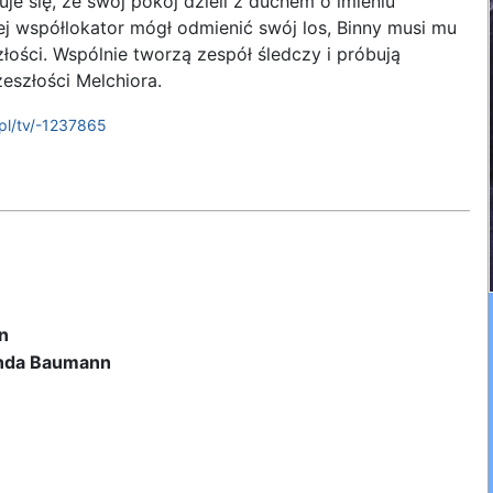
je się, że swój pokój dzieli z duchem o imieniu
ej współlokator mógł odmienić swój los, Binny musi mu
ości. Wspólnie tworzą zespół śledczy i próbują
zeszłości Melchiora.
pl/tv/-1237865
n
da Baumann