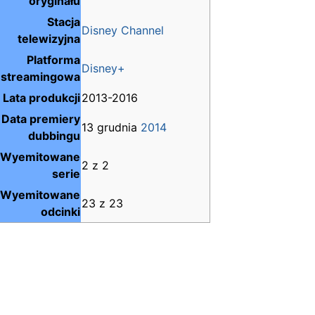
oryginału
Stacja
Disney Channel
telewizyjna
Platforma
Disney+
streamingowa
Lata produkcji
2013-2016
Data premiery
13 grudnia
2014
dubbingu
Wyemitowane
2 z 2
serie
Wyemitowane
23 z 23
odcinki