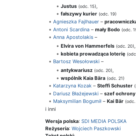
Justus
,
(odc. 15)
fałszywy kurier
(odc. 19)
Agnieszka Fajlhauer
–
pracowniczka
Antoni Scardina
–
mały Bodo
(odc. 1
Anna Apostolakis
–
Elvira von Hammerfels
,
(odc. 20)
kobieta prowadząca loterię
(odc
Bartosz Wesołowski
–
antykwariusz
,
(odc. 20)
wspólnik Kaia Bära
(odc. 21)
Katarzyna Kozak
–
Steffi Schuster
Dariusz Błażejewski
–
szef ochrony
Maksymilian Bogumił
–
Kai Bär
(odc.
i inni
Wersja polska
:
SDI MEDIA POLSKA
Reżyseria
:
Wojciech Paszkowski
Tekst polski
: