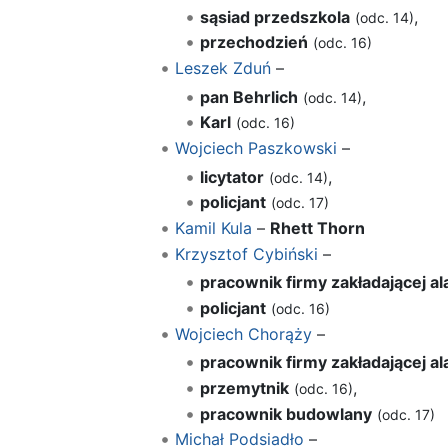
sąsiad przedszkola
,
(odc. 14)
przechodzień
(odc. 16)
Leszek Zduń
–
pan Behrlich
,
(odc. 14)
Karl
(odc. 16)
Wojciech Paszkowski
–
licytator
,
(odc. 14)
policjant
(odc. 17)
Kamil Kula
–
Rhett Thorn
Krzysztof Cybiński
–
pracownik firmy zakładającej a
policjant
(odc. 16)
Wojciech Chorąży
–
pracownik firmy zakładającej a
przemytnik
,
(odc. 16)
pracownik budowlany
(odc. 17)
Michał Podsiadło
–