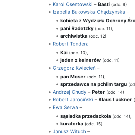
Karol Osentowski
–
Basti
(odc. 9)
Izabella Bukowska-Chądzyńska
–
kobieta z Wydziału Ochrony Śr
pani Radetzky
,
(odc. 11)
archiwistka
(odc. 12)
Robert Tondera
–
Kai
,
(odc. 10)
jeden z kelnerów
(odc. 11)
Grzegorz Kwiecień
–
pan Moser
,
(odc. 11)
sprzedawca na pchlim targu
(od
Andrzej Chudy
–
Peter
(odc. 14)
Robert Jarociński
–
Klaus Luckner
Ewa Serwa
–
sąsiadka przedszkola
,
(odc. 14)
kuratorka
(odc. 15)
Janusz Wituch
–