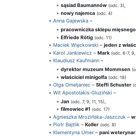
sąsiad Baumannów
,
(odc. 3)
nowy najemca
(odc. 4)
Anna Gajewska
–
pracowniczka sklepu mięsnego
Elfriede Rötig
(odc. 11)
Maciek Więckowski
–
jeden z właśc
Karol Jankiewicz
–
Mark
(odc. 6-7, 9,
Klaudiusz Kaufmann
–
dyrektor muzeum Mommsen
(o
właściciel minigolfa
(odc. 18)
Olga Omeljaniec
–
Steffi Schuster
(
Wit Apostolakis-Gluziński
–
Jan
,
(odc. 7, 9, 11, 15)
filmowiec #1
(odc. 17)
Agnieszka Mrozińska-Jaszczuk
–
w
Piotr Bajtlik
–
Koller
(odc. 8)
Klementyna Umer
–
pani weterynar