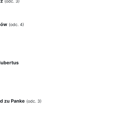
tz
(odc. 3)
sów
(odc. 4)
ubertus
nd zu Panke
(odc. 3)