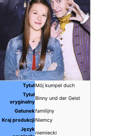
Tytuł
Mój kumpel duch
Tytuł
Binny und der Geist
oryginalny
Gatunek
familijny
Kraj produkcji
Niemcy
Język
niemiecki