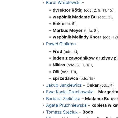
Karol Wróblewski
–
dyrektor Rötig
,
(odc. 2, 9, 11, 15)
wspólnik Madame Bu
,
(odc. 3)
Erik
,
(odc. 6)
Markus Meyer
,
(odc. 8)
wspólnik Melindy Knorr
(odc. 12
Paweł Ciołkosz
–
Fred
,
(odc. 4)
jeden z zawodników drużyny pił
Niklas
,
(odc. 8, 11, 18)
Olli
,
(odc. 10)
sprzedawca
(odc. 15)
Jakub Jankiewicz
–
Oskar
(odc. 4)
Ewa Kania-Grochowska
–
Margarit
Barbara Zielińska
–
Madame Bu
(odc
Agata Pruchniewska
–
kobieta w ka
Tomasz Steciuk
–
Bodo