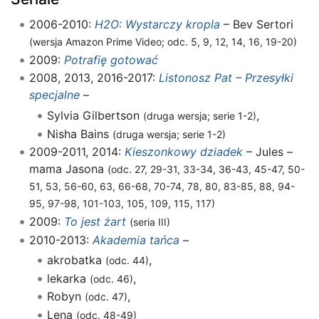
2006-2010:
H2O: Wystarczy kropla
– Bev Sertori
(wersja Amazon Prime Video; odc. 5, 9, 12, 14, 16, 19-20)
2009:
Potrafię gotować
2008, 2013, 2016-2017:
Listonosz Pat – Przesyłki
specjalne
–
Sylvia Gilbertson
,
(druga wersja; serie 1-2)
Nisha Bains
(druga wersja; serie 1-2)
2009-2011, 2014:
Kieszonkowy dziadek
– Jules –
mama Jasona
(odc. 27, 29-31, 33-34, 36-43, 45-47, 50-
51, 53, 56-60, 63, 66-68, 70-74, 78, 80, 83-85, 88, 94-
95, 97-98, 101-103, 105, 109, 115, 117)
2009:
To jest żart
(seria III)
2010-2013:
Akademia tańca
–
akrobatka
,
(odc. 44)
lekarka
,
(odc. 46)
Robyn
,
(odc. 47)
Lena
(odc. 48-49)