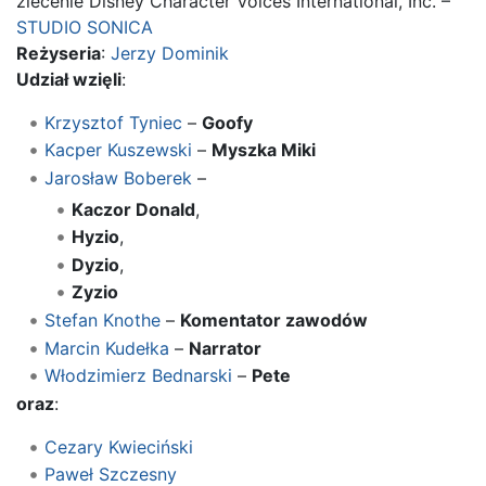
zlecenie Disney Character Voices International, Inc. –
STUDIO SONICA
Reżyseria
:
Jerzy Dominik
Udział wzięli
:
Krzysztof Tyniec
–
Goofy
Kacper Kuszewski
–
Myszka Miki
Jarosław Boberek
–
Kaczor Donald
,
Hyzio
,
Dyzio
,
Zyzio
Stefan Knothe
–
Komentator zawodów
Marcin Kudełka
–
Narrator
Włodzimierz Bednarski
–
Pete
oraz
:
Cezary Kwieciński
Paweł Szczesny