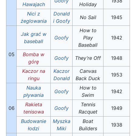
Goofy
1938
Hawajach
Holiday
Nici z
Donald
No Sail
1945
żeglowania
i Goofy
How to
Jak grać w
Goofy
Play
1942
baseball
Baseball
05
Bomba w
Goofy
They’re Off
1948
górę
Kaczor na
Kaczor
Canvas
1953
ringu
Donald
Back Duck
Nauka
How to
Goofy
1942
pływania
Swim
Rakieta
Tennis
06
Goofy
1949
tenisowa
Racquet
Budowanie
Myszka
Boat
1938
łodzi
Miki
Builders