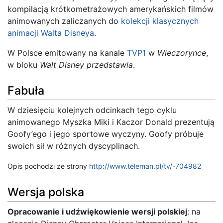
kompilacją krótkometrażowych amerykańskich filmów
animowanych zaliczanych do
kolekcji klasycznych
animacji Walta Disneya
.
W Polsce emitowany na kanale
TVP1
w
Wieczorynce
,
w bloku
Walt Disney przedstawia
.
Fabuła
W dziesięciu kolejnych odcinkach tego cyklu
animowanego Myszka Miki i Kaczor Donald prezentują
Goofy’ego i jego sportowe wyczyny. Goofy próbuje
swoich sił w różnych dyscyplinach.
Opis pochodzi ze strony
http://www.teleman.pl/tv/-704982
Wersja polska
Opracowanie i udźwiękowienie wersji polskiej
: na