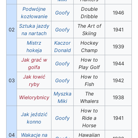
Podwójne
Double
Goofy
1946
kozłowanie
Dribble
Sztuka jazdy
The Art of
02
Goofy
1941
na nartach
Skiing
Mistrz
Kaczor
Hockey
1939
hokeja
Donald
Champ
Jak grać w
How to
Goofy
1944
golfa
Play Golf
Jak łowić
How to
03
Goofy
1942
ryby
Fish
Myszka
The
Wielorybnicy
1938
Miki
Whalers
How to
Jak jeździć
Goofy
Ride a
1941
konno
Horse
04
Wakacje na
Hawaiian