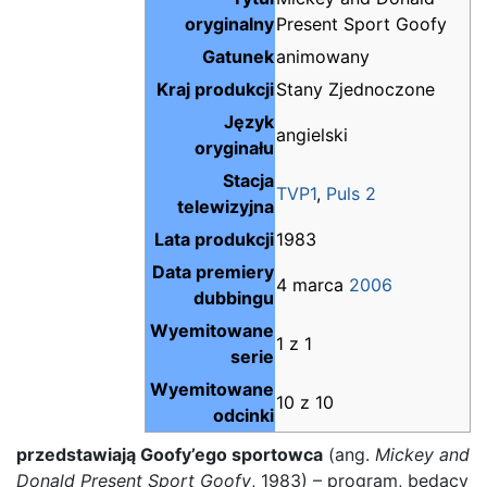
oryginalny
Present Sport Goofy
Gatunek
animowany
Kraj produkcji
Stany Zjednoczone
Język
angielski
oryginału
Stacja
TVP1
,
Puls 2
telewizyjna
Lata produkcji
1983
Data premiery
4 marca
2006
dubbingu
Wyemitowane
1 z 1
serie
Wyemitowane
10 z 10
odcinki
przedstawiają Goofy’ego sportowca
(ang.
Mickey and
Donald Present Sport Goofy
, 1983) – program, będący