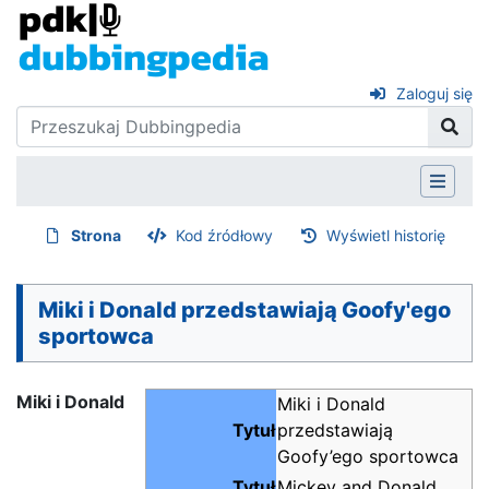
Zaloguj się
Strona
Kod źródłowy
Wyświetl historię
Miki i Donald przedstawiają Goofy'ego
sportowca
Miki i Donald
Miki i Donald
Tytuł
przedstawiają
Goofy’ego sportowca
Tytuł
Mickey and Donald