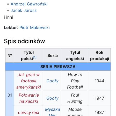
Andrzej Gawroński
Jacek Jarosz
i inni
Lektor
:
Piotr Makowski
Spis odcinków
Tytuł
Tytuł
Rok
№
Seria
[1]
polski
angielski
produkcji
SERIA PIERWSZA
Jak grać w
How to
football
Goofy
Play
1944
amerykański
Football
01
Polowanie
Foul
Goofy
1947
na kaczki
Hunting
Myszka
Moose
Łowcy łosi
1937
Miki
Hunters