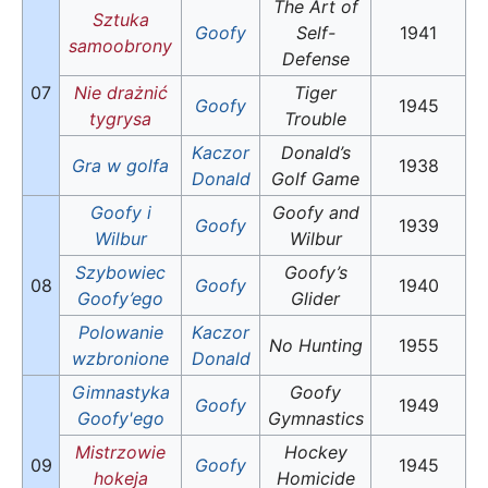
The Art of
Sztuka
Goofy
Self-
1941
samoobrony
Defense
07
Nie drażnić
Tiger
Goofy
1945
tygrysa
Trouble
Kaczor
Donald’s
Gra w golfa
1938
Donald
Golf Game
Goofy i
Goofy and
Goofy
1939
Wilbur
Wilbur
Szybowiec
Goofy’s
08
Goofy
1940
Goofy’ego
Glider
Polowanie
Kaczor
No Hunting
1955
wzbronione
Donald
Gimnastyka
Goofy
Goofy
1949
Goofy'ego
Gymnastics
Mistrzowie
Hockey
09
Goofy
1945
hokeja
Homicide