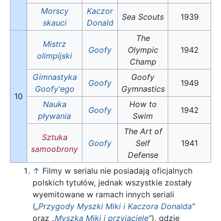
Morscy
Kaczor
Sea Scouts
1939
skauci
Donald
The
Mistrz
Goofy
Olympic
1942
olimpijski
Champ
Gimnastyka
Goofy
Goofy
1949
Goofy'ego
Gymnastics
10
Nauka
How to
Goofy
1942
pływania
Swim
The Art of
Sztuka
Goofy
Self
1941
samoobrony
Defense
↑
Filmy w serialu nie posiadają oficjalnych
polskich tytułów, jednak wszystkie zostały
wyemitowane w ramach innych seriali
(
„
Przygody Myszki Miki i Kaczora Donalda
”
oraz
„
Myszka Miki i przyjaciele
”
), gdzie