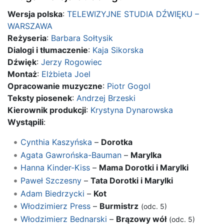
Wersja polska
:
TELEWIZYJNE STUDIA DŹWIĘKU –
WARSZAWA
Reżyseria
:
Barbara Sołtysik
Dialogi i tłumaczenie
:
Kaja Sikorska
Dźwięk
:
Jerzy Rogowiec
Montaż
:
Elżbieta Joel
Opracowanie muzyczne
:
Piotr Gogol
Teksty piosenek
:
Andrzej Brzeski
Kierownik produkcji
:
Krystyna Dynarowska
Wystąpili
:
Cynthia Kaszyńska
–
Dorotka
Agata Gawrońska-Bauman
–
Marylka
Hanna Kinder-Kiss
–
Mama Dorotki i Marylki
Paweł Szczesny
–
Tata Dorotki i Marylki
Adam Biedrzycki
–
Kot
Włodzimierz Press
–
Burmistrz
(odc. 5)
Włodzimierz Bednarski
–
Brązowy wół
(odc. 5)