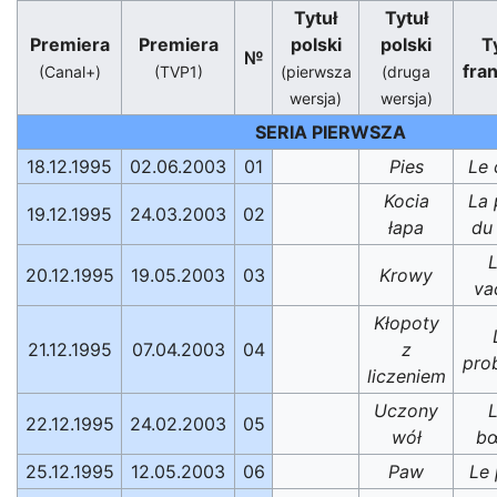
Tytuł
Tytuł
Premiera
Premiera
polski
polski
T
№
fra
(Canal+)
(TVP1)
(pierwsza
(druga
wersja)
wersja)
SERIA PIERWSZA
18.12.1995
02.06.2003
01
Pies
Le 
Kocia
La 
19.12.1995
24.03.2003
02
łapa
du
20.12.1995
19.05.2003
03
Krowy
va
Kłopoty
21.12.1995
07.04.2003
04
z
pro
liczeniem
Uczony
22.12.1995
24.02.2003
05
wół
b
25.12.1995
12.05.2003
06
Paw
Le