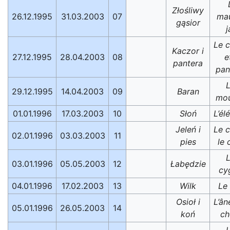
Złośliwy
26.12.1995
31.03.2003
07
ma
gąsior
j
Le 
Kaczor i
27.12.1995
28.04.2003
08
e
pantera
pan
29.12.1995
14.04.2003
09
Baran
mo
01.01.1996
17.03.2003
10
Słoń
L’él
Jeleń i
Le c
02.01.1996
03.03.2003
11
pies
le 
03.01.1996
05.05.2003
12
Łabędzie
cy
04.01.1996
17.02.2003
13
Wilk
Le
Osioł i
L’ân
05.01.1996
26.05.2003
14
koń
ch