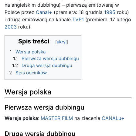
na angielskim dubbingu) – pierwszą emitowaną w
Polsce przez
Canal+
(premiera: 18 grudnia
1995
roku)
i drugą emitowaną na kanale
TVP1
(premiera: 17 lutego
2003
roku).
Spis treści
1
Wersja polska
1.1
Pierwsza wersja dubbingu
1.2
Druga wersja dubbingu
2
Spis odcinków
Wersja polska
Pierwsza wersja dubbingu
Wersja polska
:
MASTER FILM
na zlecenie
CANALu+
Druga wersja dubbingu