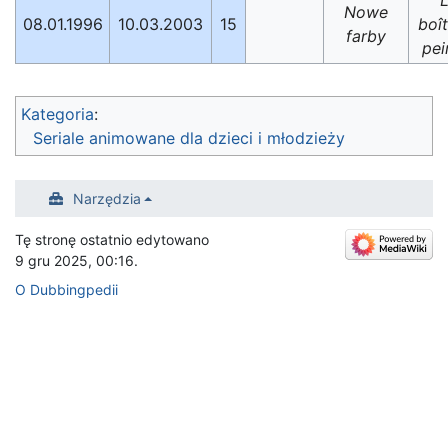
Nowe
08.01.1996
10.03.2003
15
boî
farby
pei
Kategoria
:
Seriale animowane dla dzieci i młodzieży
Narzędzia
Tę stronę ostatnio edytowano
9 gru 2025, 00:16.
O Dubbingpedii