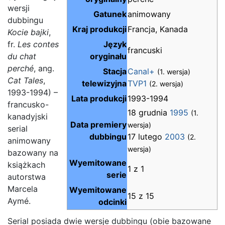
wersji
Gatunek
animowany
dubbingu
Kraj produkcji
Francja, Kanada
Kocie bajki
,
fr.
Les contes
Język
francuski
du chat
oryginału
perché
, ang.
Stacja
Canal+
(1. wersja)
Cat Tales
,
telewizyjna
TVP1
(2. wersja)
1993-1994) –
Lata produkcji
1993-1994
francusko-
18 grudnia
1995
(1.
kanadyjski
Data premiery
wersja)
serial
dubbingu
17 lutego
2003
(2.
animowany
wersja)
bazowany na
Wyemitowane
książkach
1 z 1
serie
autorstwa
Marcela
Wyemitowane
15 z 15
Aymé.
odcinki
Serial posiada dwie wersje dubbingu (obie bazowane