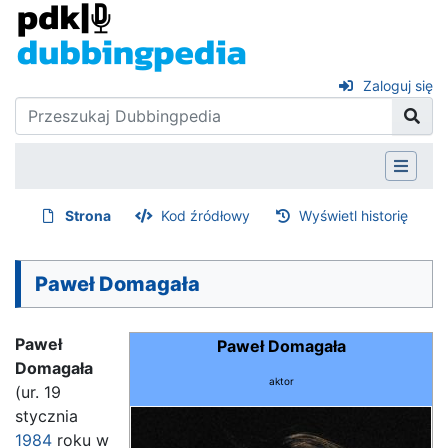
Zaloguj się
Strona
Kod źródłowy
Wyświetl historię
Paweł Domagała
Paweł
Paweł Domagała
Domagała
aktor
(ur. 19
stycznia
1984
roku w