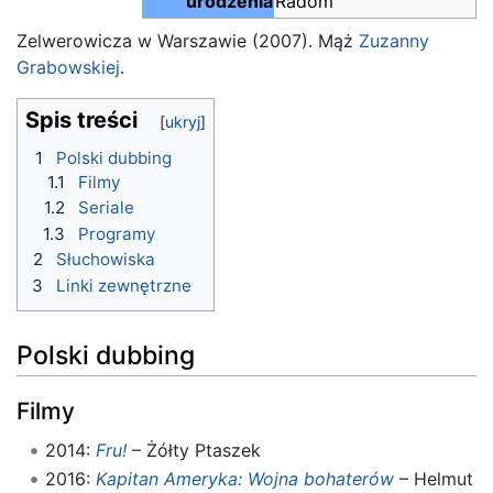
urodzenia
Radom
Zelwerowicza w Warszawie (2007). Mąż
Zuzanny
Grabowskiej
.
Spis treści
1
Polski dubbing
1.1
Filmy
1.2
Seriale
1.3
Programy
2
Słuchowiska
3
Linki zewnętrzne
Polski dubbing
Filmy
2014:
Fru!
– Żółty Ptaszek
2016:
Kapitan Ameryka: Wojna bohaterów
– Helmut