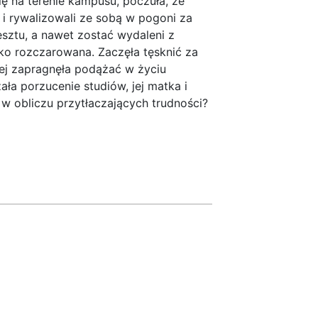
ię na terenie kampusu, poczuła, że
i i rywalizowali ze sobą w pogoni za
esztu, a nawet zostać wydaleni z
oko rozczarowana. Zaczęła tęsknić za
ziej zapragnęła podążać w życiu
ała porzucenie studiów, jej matka i
 w obliczu przytłaczających trudności?