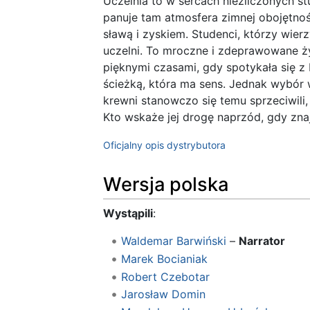
Uczelnia to w sercach niezliczonych st
panuje tam atmosfera zimnej obojętnośc
sławą i zyskiem. Studenci, którzy wier
uczelni. To mroczne i zdeprawowane ży
pięknymi czasami, gdy spotykała się z 
ścieżką, która ma sens. Jednak wybór w
krewni stanowczo się temu sprzeciwili
Kto wskaże jej drogę naprzód, gdy zna
Oficjalny opis dystrybutora
Wersja polska
Wystąpili
:
Waldemar Barwiński
–
Narrator
Marek Bocianiak
Robert Czebotar
Jarosław Domin