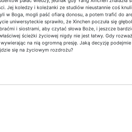
udentów pałac wiedzy, jednak gdy Yang Xinchen znalazła s
i. Jej koledzy i koleżanki ze studiów nieustannie coś knul
zyli w Boga, mogli paść ofiarą donosu, a potem trafić do ar
cie uniwersyteckie sprawiło, że Xinchen poczuła się głęb
braćmi i siostrami, aby czytać słowa Boże, i jeszcze bard
łaściwej ścieżki życiowej nigdy nie jest łatwy. Gdy rozważ
, wywierając na nią ogromną presję. Jaką decyzję podejmie
jdzie się na życiowym rozdrożu?