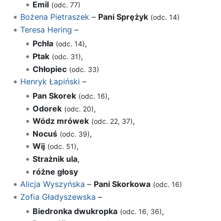
Emil
(odc. 77)
Bożena Pietraszek
–
Pani Sprężyk
(odc. 14)
Teresa Hering
–
Pchła
,
(odc. 14)
Ptak
,
(odc. 31)
Chłopiec
(odc. 33)
Henryk Łapiński
–
Pan Skorek
,
(odc. 16)
Odorek
,
(odc. 20)
Wódz mrówek
,
(odc. 22, 37)
Nocuś
,
(odc. 39)
Wij
,
(odc. 51)
Strażnik ula
,
różne głosy
Alicja Wyszyńska
–
Pani Skorkowa
(odc. 16)
Zofia Gładyszewska
–
Biedronka dwukropka
,
(odc. 16, 36)