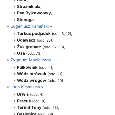
Strażnik ula
,
Pan Ryjkowcowy
,
Stonoga
Eugeniusz Kamiński
–
Turkuć podjadek
,
(odc. 3, 12)
Udawacz
,
(odc. 25)
Żuk grabarz
,
(odc. 37-38)
Osa
(odc. 73)
Zygmunt Maciejewski
–
Pułkownik
,
(odc. 4)
Wódz mrówek
,
(odc. 21)
Wódz wrogów
(odc. 40)
Ilona Kuśmierska
–
Urwis
,
(odc. 4)
Pracuś
,
(odc. 8)
Termit Tony
,
(odc. 23)
Gąsienica
,
(odc. 29)