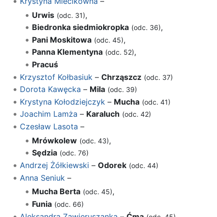
Krystyna Miecikówna
–
Urwis
,
(odc. 31)
Biedronka siedmiokropka
,
(odc. 36)
Pani Moskitowa
,
(odc. 45)
Panna Klementyna
,
(odc. 52)
Pracuś
Krzysztof Kołbasiuk
–
Chrząszcz
(odc. 37)
Dorota Kawęcka
–
Mila
(odc. 39)
Krystyna Kołodziejczyk
–
Mucha
(odc. 41)
Joachim Lamża
–
Karaluch
(odc. 42)
Czesław Lasota
–
Mrówkolew
,
(odc. 43)
Sędzia
(odc. 76)
Andrzej Żółkiewski
–
Odorek
(odc. 44)
Anna Seniuk
–
Mucha Berta
,
(odc. 45)
Funia
(odc. 66)
Aleksandra Zawieruszanka
–
Ćma
(odc. 45)