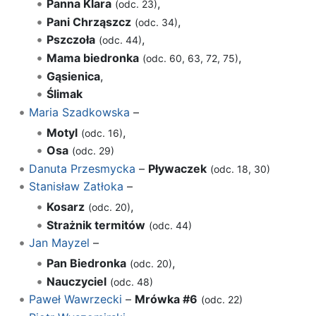
Panna Klara
,
(odc. 23)
Pani Chrząszcz
,
(odc. 34)
Pszczoła
,
(odc. 44)
Mama biedronka
,
(odc. 60, 63, 72, 75)
Gąsienica
,
Ślimak
Maria Szadkowska
–
Motyl
,
(odc. 16)
Osa
(odc. 29)
Danuta Przesmycka
–
Pływaczek
(odc. 18, 30)
Stanisław Zatłoka
–
Kosarz
,
(odc. 20)
Strażnik termitów
(odc. 44)
Jan Mayzel
–
Pan Biedronka
,
(odc. 20)
Nauczyciel
(odc. 48)
Paweł Wawrzecki
–
Mrówka #6
(odc. 22)