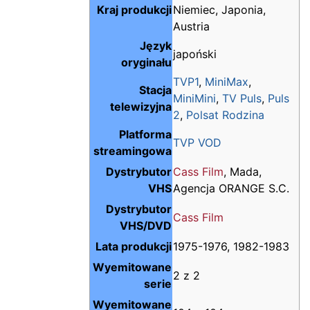
Kraj produkcji
Niemiec, Japonia,
Austria
Język
japoński
oryginału
TVP1
,
MiniMax
,
Stacja
MiniMini
,
TV Puls
,
Puls
telewizyjna
2
,
Polsat Rodzina
Platforma
TVP VOD
streamingowa
Dystrybutor
Cass Film
, Mada,
VHS
Agencja ORANGE S.C.
Dystrybutor
Cass Film
VHS/DVD
Lata produkcji
1975-1976, 1982-1983
Wyemitowane
2 z 2
serie
Wyemitowane