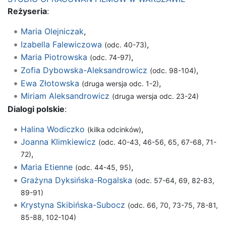
Reżyseria
:
Maria Olejniczak
,
Izabella Falewiczowa
,
(odc. 40-73)
Maria Piotrowska
,
(odc. 74-97)
Zofia Dybowska-Aleksandrowicz
,
(odc. 98-104)
Ewa Złotowska
,
(druga wersja odc. 1-2)
Miriam Aleksandrowicz
(druga wersja odc. 23-24)
Dialogi polskie
:
Halina Wodiczko
,
(kilka odcinków)
Joanna Klimkiewicz
(odc. 40-43, 46-56, 65, 67-68, 71-
,
72)
Maria Etienne
,
(odc. 44-45, 95)
Grażyna Dyksińska-Rogalska
(odc. 57-64, 69, 82-83,
89-91)
Krystyna Skibińska-Subocz
(odc. 66, 70, 73-75, 78-81,
85-88, 102-104)