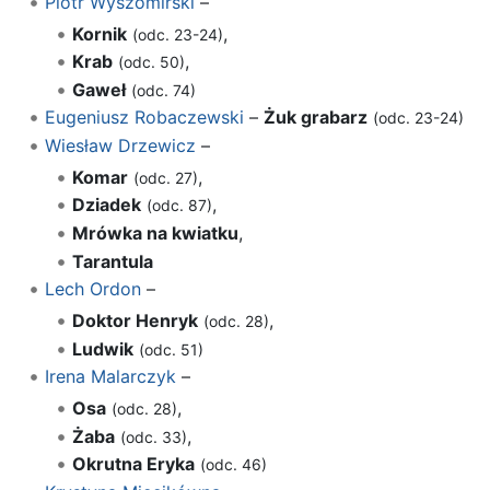
Piotr Wyszomirski
–
Kornik
,
(odc. 23-24)
Krab
,
(odc. 50)
Gaweł
(odc. 74)
Eugeniusz Robaczewski
–
Żuk grabarz
(odc. 23-24)
Wiesław Drzewicz
–
Komar
,
(odc. 27)
Dziadek
,
(odc. 87)
Mrówka na kwiatku
,
Tarantula
Lech Ordon
–
Doktor Henryk
,
(odc. 28)
Ludwik
(odc. 51)
Irena Malarczyk
–
Osa
,
(odc. 28)
Żaba
,
(odc. 33)
Okrutna Eryka
(odc. 46)