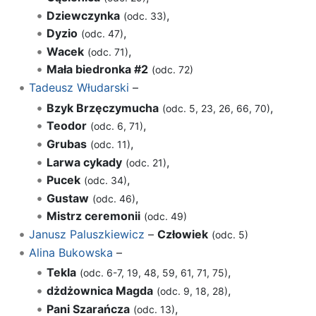
Dziewczynka
,
(odc. 33)
Dyzio
,
(odc. 47)
Wacek
,
(odc. 71)
Mała biedronka #2
(odc. 72)
Tadeusz Włudarski
–
Bzyk Brzęczymucha
,
(odc. 5, 23, 26, 66, 70)
Teodor
,
(odc. 6, 71)
Grubas
,
(odc. 11)
Larwa cykady
,
(odc. 21)
Pucek
,
(odc. 34)
Gustaw
,
(odc. 46)
Mistrz ceremonii
(odc. 49)
Janusz Paluszkiewicz
–
Człowiek
(odc. 5)
Alina Bukowska
–
Tekla
,
(odc. 6-7, 19, 48, 59, 61, 71, 75)
dżdżownica Magda
,
(odc. 9, 18, 28)
Pani Szarańcza
,
(odc. 13)