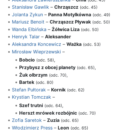
Stanisław Gawlik
–
Chrząszcz
(odc. 45)
Jolanta Zykun
–
Panna Motylkówna
(odc. 49)
Mariusz Benoit
–
Chrząszcz Pływak
(odc. 50)
Wanda Elbińska
–
Żółwica Liza
(odc. 50)
Henryk Talar
–
Aleksander
Aleksandra Koncewicz
–
Ważka
(odc. 53)
Mirosław Wieprzewski
–
Bobcio
,
(odc. 58)
Przybysz z obcej planety
,
(odc. 65)
Żuk olbrzym
,
(odc. 70)
Bartek
(odc. 80)
Stefan Pułtorak
–
Kornik
(odc. 62)
Krystian Tomczak
–
Szef trutni
,
(odc. 64)
Herszt mrówek rozbójnic
(odc. 70)
Zofia Saretok
–
Zuzia
(odc. 65)
Włodzimierz Press
–
Leon
(odc. 65)