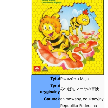
Tytuł
Pszczółka Maja
Tytuł
みつばちマーヤの冒険
oryginalny
Gatunek
animowany, edukacyjny
Republika Federalna