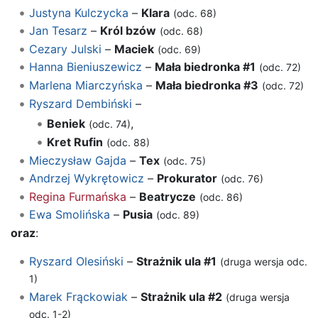
Justyna Kulczycka
–
Klara
(odc. 68)
Jan Tesarz
–
Król bzów
(odc. 68)
Cezary Julski
–
Maciek
(odc. 69)
Hanna Bieniuszewicz
–
Mała biedronka #1
(odc. 72)
Marlena Miarczyńska
–
Mała biedronka #3
(odc. 72)
Ryszard Dembiński
–
Beniek
,
(odc. 74)
Kret Rufin
(odc. 88)
Mieczysław Gajda
–
Tex
(odc. 75)
Andrzej Wykrętowicz
–
Prokurator
(odc. 76)
Regina Furmańska
–
Beatrycze
(odc. 86)
Ewa Smolińska
–
Pusia
(odc. 89)
oraz
:
Ryszard Olesiński
–
Strażnik ula #1
(druga wersja odc.
1)
Marek Frąckowiak
–
Strażnik ula #2
(druga wersja
odc. 1-2)