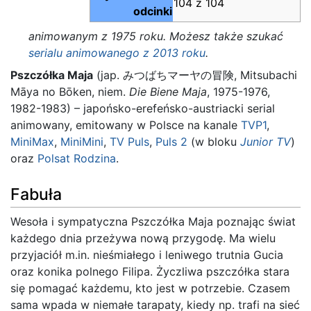
104 z 104
odcinki
animowanym z 1975 roku. Możesz także szukać
serialu animowanego z 2013 roku
.
Pszczółka Maja
(jap. みつばちマーヤの冒険, Mitsubachi
Māya no Bōken, niem.
Die Biene Maja
, 1975-1976,
1982-1983) – japońsko-erefeńsko-austriacki serial
animowany, emitowany w Polsce na kanale
TVP1
,
MiniMax
,
MiniMini
,
TV Puls
,
Puls 2
(w bloku
Junior TV
)
oraz
Polsat Rodzina
.
Fabuła
Wesoła i sympatyczna Pszczółka Maja poznając świat
każdego dnia przeżywa nową przygodę. Ma wielu
przyjaciół m.in. nieśmiałego i leniwego trutnia Gucia
oraz konika polnego Filipa. Życzliwa pszczółka stara
się pomagać każdemu, kto jest w potrzebie. Czasem
sama wpada w niemałe tarapaty, kiedy np. trafi na sieć