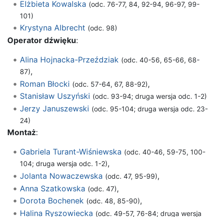
Elżbieta Kowalska
(odc. 76-77, 84, 92-94, 96-97, 99-
101)
Krystyna Albrecht
(odc. 98)
Operator dźwięku
:
Alina Hojnacka-Przeździak
(odc. 40-56, 65-66, 68-
,
87)
Roman Błocki
,
(odc. 57-64, 67, 88-92)
Stanisław Uszyński
(odc. 93-94; druga wersja odc. 1-2)
Jerzy Januszewski
(odc. 95-104; druga wersja odc. 23-
24)
Montaż
:
Gabriela Turant-Wiśniewska
(odc. 40-46, 59-75, 100-
,
104; druga wersja odc. 1-2)
Jolanta Nowaczewska
,
(odc. 47, 95-99)
Anna Szatkowska
,
(odc. 47)
Dorota Bochenek
,
(odc. 48, 85-90)
Halina Ryszowiecka
(odc. 49-57, 76-84; druga wersja