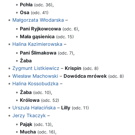
Pchła
,
(odc. 36)
Osa
(odc. 41)
Małgorzata Włodarska
–
Pani Ryjkowcowa
,
(odc. 6)
Mała gąsienica
(odc. 15)
Halina Kazimierowska
–
Pani Ślimakowa
,
(odc. 7)
Żaba
Zygmunt Listkiewicz
–
Krispin
(odc. 8)
Wiesław Machowski
–
Dowódca mrówek
(odc. 8)
Halina Kossobudzka
–
Żaba
,
(odc. 10)
Królowa
(odc. 52)
Urszula Hałacińska
–
Lilly
(odc. 11)
Jerzy Tkaczyk
–
Pająk
,
(odc. 13)
Mucha
,
(odc. 16)