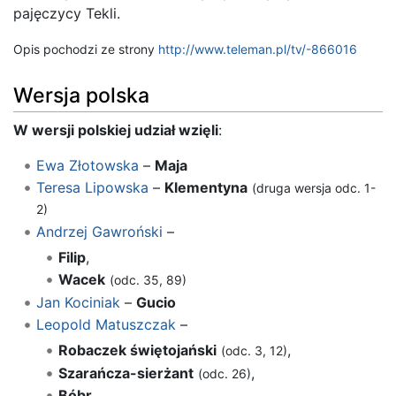
pajęczycy Tekli.
Opis pochodzi ze strony
http://www.teleman.pl/tv/-866016
Wersja polska
W wersji polskiej udział wzięli
:
Ewa Złotowska
–
Maja
Teresa Lipowska
–
Klementyna
(druga wersja odc. 1-
2)
Andrzej Gawroński
–
Filip
,
Wacek
(odc. 35, 89)
Jan Kociniak
–
Gucio
Leopold Matuszczak
–
Robaczek świętojański
,
(odc. 3, 12)
Szarańcza-sierżant
,
(odc. 26)
Bóbr
,