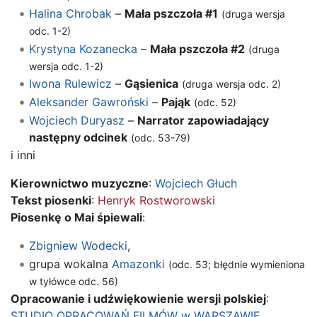
Halina Chrobak
–
Mała pszczoła #1
(druga wersja
odc. 1-2)
Krystyna Kozanecka
–
Mała pszczoła #2
(druga
wersja odc. 1-2)
Iwona Rulewicz
–
Gąsienica
(druga wersja odc. 2)
Aleksander Gawroński
–
Pająk
(odc. 52)
Wojciech Duryasz
–
Narrator zapowiadający
następny odcinek
(odc. 53-79)
i inni
Kierownictwo muzyczne
:
Wojciech Głuch
Tekst piosenki
:
Henryk Rostworowski
Piosenkę o Mai śpiewali
:
Zbigniew Wodecki
,
grupa wokalna
Amazonki
(odc. 53; błędnie wymieniona
w tyłówce odc. 56)
Opracowanie i udźwiękowienie wersji polskiej
:
STUDIO OPRACOWAŃ FILMÓW w WARSZAWIE