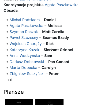
Koordynacja projektu
:
Agata Paszkowska
Obsada
:
Michał Podsiadło
–
Daniel
Agata Paszkowska
–
Melissa
Szymon Roszak
–
Matt Zarella
Paweł Szczesny
–
Seamus Brady
Wojciech Chorąży
–
Rick
Katarzyna Kozak
–
Sierżant Grinnel
Anna Wodzyńska
–
Sam
Dariusz Dobkowski
–
Pan Conant
Marta Dobecka
–
Carolyn
Zbigniew Suszyński
–
Peter
i inni
Plansze