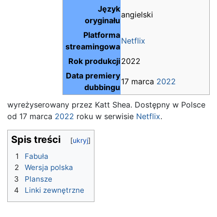
Język
angielski
oryginału
Platforma
Netflix
streamingowa
Rok produkcji
2022
Data premiery
17 marca
2022
dubbingu
wyreżyserowany przez Katt Shea. Dostępny w Polsce
od 17 marca
2022
roku w serwisie
Netflix
.
Spis treści
1
Fabuła
2
Wersja polska
3
Plansze
4
Linki zewnętrzne