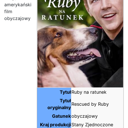
amerykański
film
obyczajowy
Tytuł
Ruby na ratunek
Tytuł
Rescued by Ruby
oryginalny
Gatunek
obyczajowy
Kraj produkcji
Stany Zjednoczone