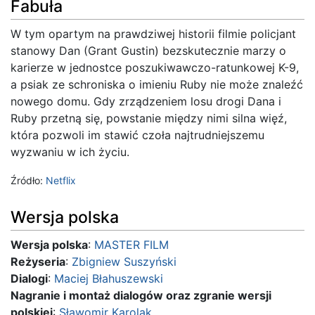
Fabuła
W tym opartym na prawdziwej historii filmie policjant
stanowy Dan (Grant Gustin) bezskutecznie marzy o
karierze w jednostce poszukiwawczo-ratunkowej K-9,
a psiak ze schroniska o imieniu Ruby nie może znaleźć
nowego domu. Gdy zrządzeniem losu drogi Dana i
Ruby przetną się, powstanie między nimi silna więź,
która pozwoli im stawić czoła najtrudniejszemu
wyzwaniu w ich życiu.
Źródło:
Netflix
Wersja polska
Wersja polska
:
MASTER FILM
Reżyseria
:
Zbigniew Suszyński
Dialogi
:
Maciej Błahuszewski
Nagranie i montaż dialogów oraz zgranie wersji
polskiej
:
Sławomir Karolak