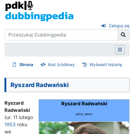
Zaloguj się
Strona
Kod źródłowy
Wyświetl historię
Ryszard Radwański
Ryszard
Ryszard Radwański
Radwański
aktor, lektor
(ur. 11 lutego
1953
roku
we