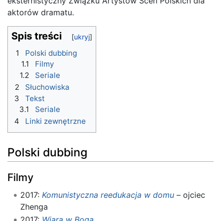
eksternistyczny Związku Artystów Scen Polskich dla
aktorów dramatu.
Spis treści
1
Polski dubbing
1.1
Filmy
1.2
Seriale
2
Słuchowiska
3
Tekst
3.1
Seriale
4
Linki zewnętrzne
Polski dubbing
Filmy
2017:
Komunistyczna reedukacja w domu
– ojciec
Zhenga
2017:
Wiara w Boga