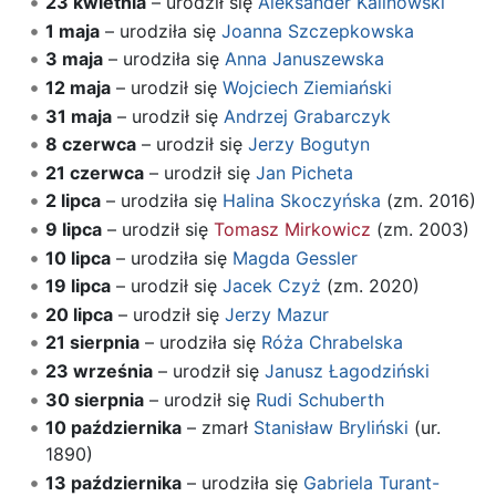
23 kwietnia
– urodził się
Aleksander Kalinowski
1 maja
– urodziła się
Joanna Szczepkowska
3 maja
– urodziła się
Anna Januszewska
12 maja
– urodził się
Wojciech Ziemiański
31 maja
– urodził się
Andrzej Grabarczyk
8 czerwca
– urodził się
Jerzy Bogutyn
21 czerwca
– urodził się
Jan Picheta
2 lipca
– urodziła się
Halina Skoczyńska
(zm. 2016)
9 lipca
– urodził się
Tomasz Mirkowicz
(zm. 2003)
10 lipca
– urodziła się
Magda Gessler
19 lipca
– urodził się
Jacek Czyż
(zm. 2020)
20 lipca
– urodził się
Jerzy Mazur
21 sierpnia
– urodziła się
Róża Chrabelska
23 września
– urodził się
Janusz Łagodziński
30 sierpnia
– urodził się
Rudi Schuberth
10 października
– zmarł
Stanisław Bryliński
(ur.
1890)
13 października
– urodziła się
Gabriela Turant-