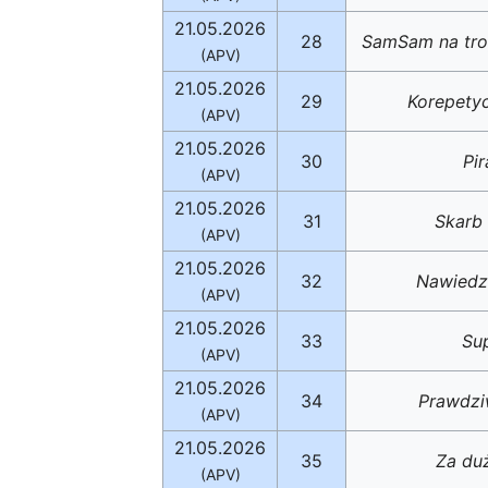
21.05.2026
28
SamSam na trop
(APV)
21.05.2026
29
Korepetyc
(APV)
21.05.2026
30
Pi
(APV)
21.05.2026
31
Skarb
(APV)
21.05.2026
32
Nawiedz
(APV)
21.05.2026
33
Sup
(APV)
21.05.2026
34
Prawdziw
(APV)
21.05.2026
35
Za duż
(APV)