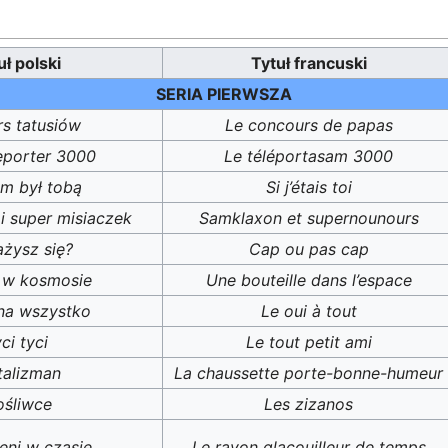
uł polski
Tytuł francuski
SERIA PIERWSZA
s tatusiów
Le concours de papas
eporter 3000
Le téléportasam 3000
m był tobą
Si j’étais toi
i super misiaczek
Samklaxon et supernounours
żysz się?
Cap ou pas cap
 w kosmosie
Une bouteille dans l’espace
na wszystko
Le oui à tout
ci tyci
Le tout petit ami
 talizman
La chaussette porte-bonne-humeur
ośliwce
Les zizanos
ni w czasie
Le rayon glaçouilleur de temps