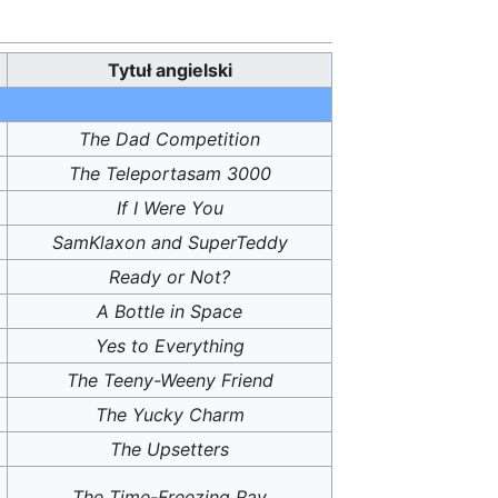
Tytuł angielski
The Dad Competition
The Teleportasam 3000
If I Were You
SamKlaxon and SuperTeddy
Ready or Not?
A Bottle in Space
Yes to Everything
The Teeny-Weeny Friend
The Yucky Charm
The Upsetters
The Time-Freezing Ray