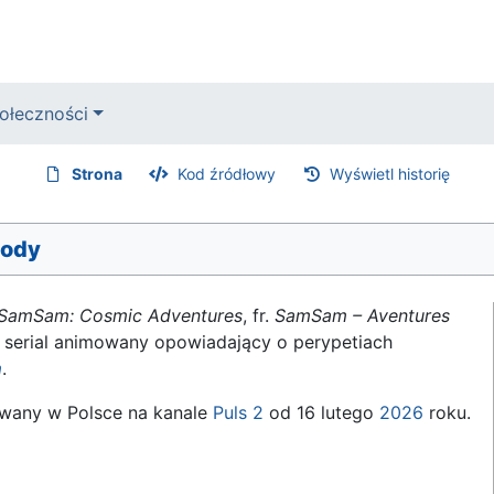
ołeczności
Strona
Kod źródłowy
Wyświetl historię
gody
SamSam: Cosmic Adventures
, fr.
SamSam – Aventures
ki serial animowany opowiadający o perypetiach
m
.
owany w Polsce na kanale
Puls 2
od 16 lutego
2026
roku.