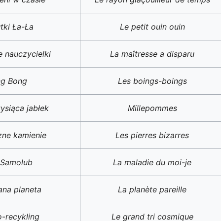
tki Ła-Ła
Le petit ouin ouin
e nauczycielki
La maîtresse a disparu
ng Bong
Les boings-boings
tysiąca jabłek
Millepommes
ne kamienie
Les pierres bizarres
Samolub
La maladie du moi-je
ana planeta
La planète pareille
-recykling
Le grand tri cosmique