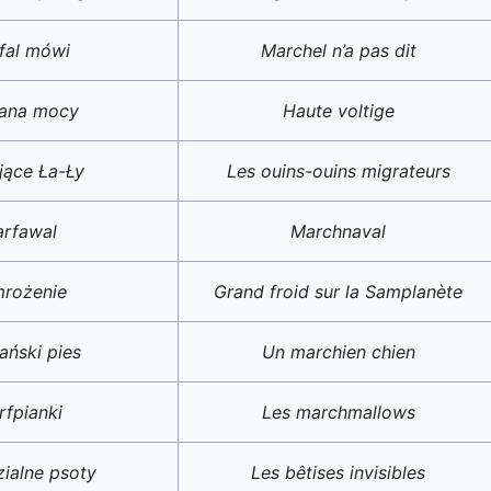
fal mówi
Marchel n’a pas dit
ana mocy
Haute voltige
jące Ła-Ły
Les ouins-ouins migrateurs
rfawal
Marchnaval
rożenie
Grand froid sur la Samplanète
ański pies
Un marchien chien
fpianki
Les marchmallows
ialne psoty
Les bêtises invisibles