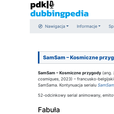
Nawigacja
Informacje
Sp
SamSam – Kosmiczne przy
SamSam – Kosmiczne przygody
(ang.
cosmiques
, 2023) – francusko-belgijs
SamSama. Kontynuacja serialu
SamSa
52-odcinkowy serial animowany, emit
Fabuła