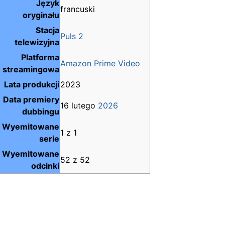
Język
francuski
oryginału
Stacja
Puls 2
telewizyjna
Platforma
Amazon Prime Video
streamingowa
Lata produkcji
2023
Data premiery
16 lutego
2026
dubbingu
Wyemitowane
1 z 1
serie
Wyemitowane
52 z 52
odcinki