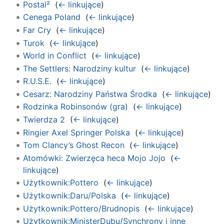
Postal²
‎
(
← linkujące
)
Cenega Poland
‎
(
← linkujące
)
Far Cry
‎
(
← linkujące
)
Turok
‎
(
← linkujące
)
World in Conflict
‎
(
← linkujące
)
The Settlers: Narodziny kultur
‎
(
← linkujące
)
R.U.S.E.
‎
(
← linkujące
)
Cesarz: Narodziny Państwa Środka
‎
(
← linkujące
)
Rodzinka Robinsonów (gra)
‎
(
← linkujące
)
Twierdza 2
‎
(
← linkujące
)
Ringier Axel Springer Polska
‎
(
← linkujące
)
Tom Clancy’s Ghost Recon
‎
(
← linkujące
)
Atomówki: Zwierzęca heca Mojo Jojo
‎
(
←
linkujące
)
Użytkownik:Pottero
‎
(
← linkujące
)
Użytkownik:Daru/Polska
‎
(
← linkujące
)
Użytkownik:Pottero/Brudnopis
‎
(
← linkujące
)
Użytkownik:MinisterDubu/Synchrony i inne