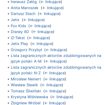
Ireneusz Załóg
‎
(
← linkujące
)
Anita Maroszek
‎
(
← linkujące
)
Dariusz Stach
‎
(
← linkujące
)
Jetix
‎
(
← linkujące
)
Fox Kids
‎
(
← linkujące
)
Disney XD
‎
(
← linkujące
)
IZ-Tekst
‎
(
← linkujące
)
Jetix Play
‎
(
← linkujące
)
Grzegorz Przybył
‎
(
← linkujące
)
Lista zagranicznych aktorów zdubbingowanych na
język polski: A-M
‎
(
← linkujące
)
Lista zagranicznych aktorów zdubbingowanych na
język polski: N-Z
‎
(
← linkujące
)
Mirosław Neinert
‎
(
← linkujące
)
Wiesław Sławik
‎
(
← linkujące
)
Tomasz Śliwiński
‎
(
← linkujące
)
Krystyna Wiśniewska
‎
(
← linkujące
)
Zbigniew Wróbel
‎
(
← linkujące
)