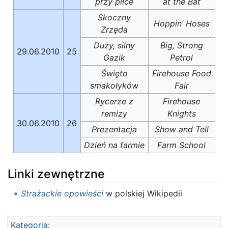
przy piłce
at the Bat
Skoczny
Hoppin’ Hoses
Zrzęda
Duży, silny
Big, Strong
29.06.2010
25
Gazik
Petrol
Święto
Firehouse Food
smakołyków
Fair
Rycerze z
Firehouse
remizy
Knights
30.06.2010
26
Prezentacja
Show and Tell
Dzień na farmie
Farm School
Linki zewnętrzne
Strażackie opowieści
w polskiej Wikipedii
Kategoria
: