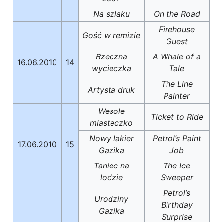
Na szlaku
On the Road
Firehouse
Gość w remizie
Guest
Rzeczna
A Whale of a
16.06.2010
14
wycieczka
Tale
The Line
Artysta druk
Painter
Wesołe
Ticket to Ride
miasteczko
Nowy lakier
Petrol’s Paint
17.06.2010
15
Gazika
Job
Taniec na
The Ice
lodzie
Sweeper
Petrol’s
Urodziny
Birthday
Gazika
Surprise