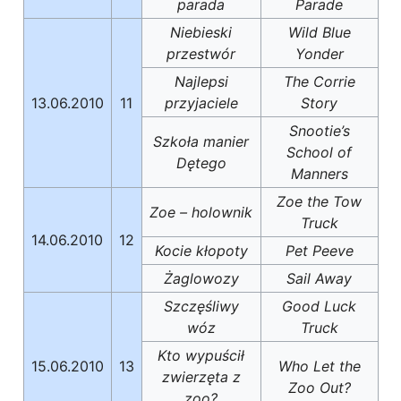
parada
Parade
Niebieski
Wild Blue
przestwór
Yonder
Najlepsi
The Corrie
13.06.2010
11
przyjaciele
Story
Snootie’s
Szkoła manier
School of
Dętego
Manners
Zoe the Tow
Zoe – holownik
Truck
14.06.2010
12
Kocie kłopoty
Pet Peeve
Żaglowozy
Sail Away
Szczęśliwy
Good Luck
wóz
Truck
Kto wypuścił
15.06.2010
13
Who Let the
zwierzęta z
Zoo Out?
zoo?