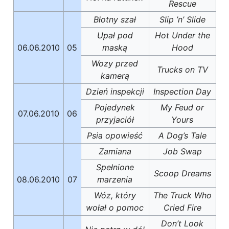
Rescue
Błotny szał
Slip ’n’ Slide
Upał pod
Hot Under the
06.06.2010
05
maską
Hood
Wozy przed
Trucks on TV
kamerą
Dzień inspekcji
Inspection Day
Pojedynek
My Feud or
07.06.2010
06
przyjaciół
Yours
Psia opowieść
A Dog’s Tale
Zamiana
Job Swap
Spełnione
Scoop Dreams
08.06.2010
07
marzenia
Wóz, który
The Truck Who
wołał o pomoc
Cried Fire
Don’t Look