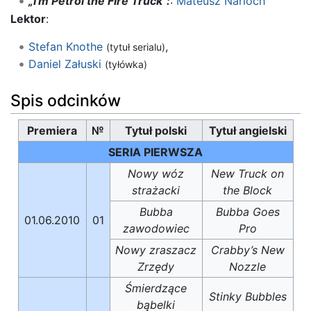
„I'm Petrol the Fire Truck”:
:
Mateusz Narloch
Lektor
:
Stefan Knothe
,
(tytuł serialu)
Daniel Załuski
(tyłówka)
Spis odcinków
Premiera
№
Tytuł polski
Tytuł angielski
SERIA PIERWSZA
Nowy wóz
New Truck on
strażacki
the Block
Bubba
Bubba Goes
01.06.2010
01
zawodowiec
Pro
Nowy zraszacz
Crabby’s New
Zrzędy
Nozzle
Śmierdzące
Stinky Bubbles
bąbelki