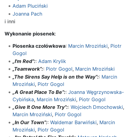
Adam Pluciński
Joanna Pach
i inni
Wykonanie piosenek
:
Piosenka czołówkowa
:
Marcin Mroziński
,
Piotr
Gogol
„I'm Red”:
:
Adam Krylik
„Teamwork”:
:
Piotr Gogol
,
Marcin Mroziński
„The Sirens Say Help is on the Way”:
:
Marcin
Mroziński
,
Piotr Gogol
„A Great Place To Be”:
:
Joanna Węgrzynowska-
Cybińska
,
Marcin Mroziński
,
Piotr Gogol
„Give It One More Try”:
:
Wojciech Dmochowski
,
Marcin Mroziński
,
Piotr Gogol
„In Our Town”:
:
Waldemar Barwiński
,
Marcin
Mroziński
,
Piotr Gogol