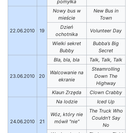
pomyłka
Nowy bus w
New Bus in
mieście
Town
Dzień
22.06.2010
19
Volunteer Day
ochotnika
Wielki sekret
Bubba’s Big
Bubby
Secret
Bla, bla, bla
Talk, Talk, Talk
Steamrolling
Walcowanie na
23.06.2010
20
Down The
ekranie
Highway
Klaun Zrzęda
Clown Crabby
Na lodzie
Iced Up
The Truck Who
Wóz, który nie
Couldn’t Say
24.06.2010
21
mówił "nie"
No