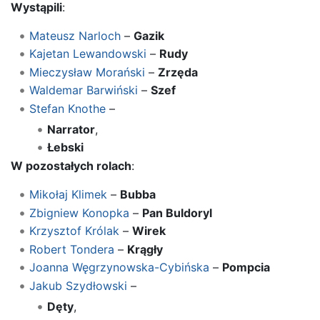
Wystąpili
:
Mateusz Narloch
–
Gazik
Kajetan Lewandowski
–
Rudy
Mieczysław Morański
–
Zrzęda
Waldemar Barwiński
–
Szef
Stefan Knothe
–
Narrator
,
Łebski
W pozostałych rolach
:
Mikołaj Klimek
–
Bubba
Zbigniew Konopka
–
Pan Buldoryl
Krzysztof Królak
–
Wirek
Robert Tondera
–
Krągły
Joanna Węgrzynowska-Cybińska
–
Pompcia
Jakub Szydłowski
–
Dęty
,