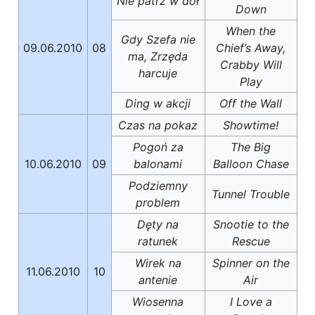
Nie patrz w dół
Down
When the
Gdy Szefa nie
09.06.2010
08
Chief’s Away,
ma, Zrzęda
Crabby Will
harcuje
Play
Ding w akcji
Off the Wall
Czas na pokaz
Showtime!
Pogoń za
The Big
10.06.2010
09
balonami
Balloon Chase
Podziemny
Tunnel Trouble
problem
Dęty na
Snootie to the
ratunek
Rescue
Wirek na
Spinner on the
11.06.2010
10
antenie
Air
Wiosenna
I Love a