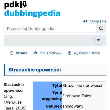
Zaloguj się
Strona
Kod źródłowy
Wyświetl historię
Strażackie opowieści
Strażackie
Tytuł
Strażackie opowieści
opowieści
Tytuł
Firehouse Tales
(ang.
oryginalny
Firehouse
Gatunek
animowany
Tales
, 2005)