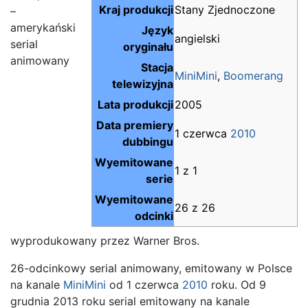
Kraj produkcji
Stany Zjednoczone
–
amerykański
Język
angielski
serial
oryginału
animowany
Stacja
MiniMini
,
Boomerang
telewizyjna
Lata produkcji
2005
Data premiery
1 czerwca
2010
dubbingu
Wyemitowane
1 z 1
serie
Wyemitowane
26 z 26
odcinki
wyprodukowany przez Warner Bros.
26-odcinkowy serial animowany, emitowany w Polsce
na kanale
MiniMini
od 1 czerwca
2010
roku. Od 9
grudnia 2013 roku serial emitowany na kanale