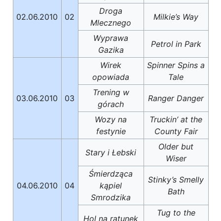
Droga
02.06.2010
02
Milkie’s Way
Mlecznego
Wyprawa
Petrol in Park
Gazika
Wirek
Spinner Spins a
opowiada
Tale
Trening w
03.06.2010
03
Ranger Danger
górach
Wozy na
Truckin’ at the
festynie
County Fair
Older but
Stary i Łebski
Wiser
Śmierdząca
Stinky’s Smelly
04.06.2010
04
kąpiel
Bath
Smrodzika
Tug to the
Hol na ratunek