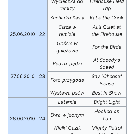
Wycieczka do
Firehouse Field
remizy
Trip
Kucharka Kasia
Katie the Cook
Cisza w
All’s Quiet at
25.06.2010
22
remizie
the Firehouse
Goście w
For the Birds
gnieździe
At Speedy’s
Pędzik pędzi
Speed
27.06.2010
23
Say "Cheese"
Foto przygoda
Please
Wystawa psów
Best In Show
Latarnia
Bright Light
Hooked on
Dwa w jednym
28.06.2010
24
You
Wielki Gazik
Mighty Petrol