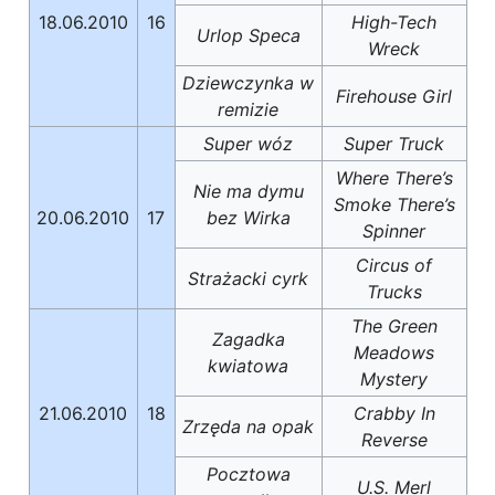
18.06.2010
16
High-Tech
Urlop Speca
Wreck
Dziewczynka w
Firehouse Girl
remizie
Super wóz
Super Truck
Where There’s
Nie ma dymu
Smoke There’s
20.06.2010
17
bez Wirka
Spinner
Circus of
Strażacki cyrk
Trucks
The Green
Zagadka
Meadows
kwiatowa
Mystery
21.06.2010
18
Crabby In
Zrzęda na opak
Reverse
Pocztowa
U.S. Merl