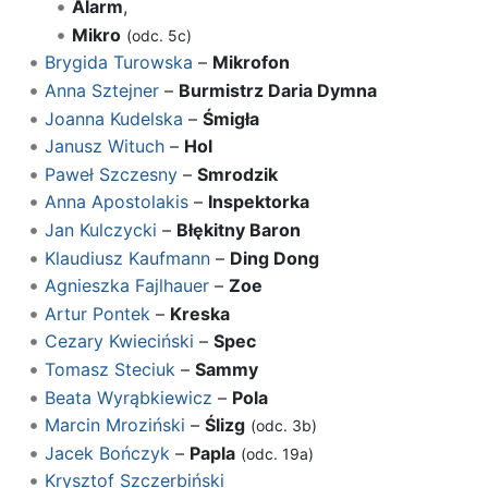
Alarm
,
Mikro
(odc. 5c)
Brygida Turowska
–
Mikrofon
Anna Sztejner
–
Burmistrz Daria Dymna
Joanna Kudelska
–
Śmigła
Janusz Wituch
–
Hol
Paweł Szczesny
–
Smrodzik
Anna Apostolakis
–
Inspektorka
Jan Kulczycki
–
Błękitny Baron
Klaudiusz Kaufmann
–
Ding Dong
Agnieszka Fajlhauer
–
Zoe
Artur Pontek
–
Kreska
Cezary Kwieciński
–
Spec
Tomasz Steciuk
–
Sammy
Beata Wyrąbkiewicz
–
Pola
Marcin Mroziński
–
Ślizg
(odc. 3b)
Jacek Bończyk
–
Papla
(odc. 19a)
Krysztof Szczerbiński