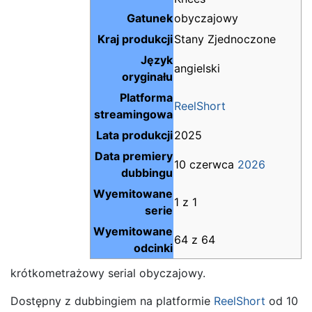
Gatunek
obyczajowy
Kraj produkcji
Stany Zjednoczone
Język
angielski
oryginału
Platforma
ReelShort
streamingowa
Lata produkcji
2025
Data premiery
10 czerwca
2026
dubbingu
Wyemitowane
1 z 1
serie
Wyemitowane
64 z 64
odcinki
krótkometrażowy serial obyczajowy.
Dostępny z dubbingiem na platformie
ReelShort
od 10