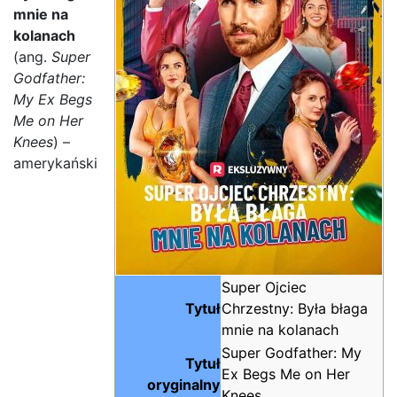
mnie na
kolanach
(ang.
Super
Godfather:
My Ex Begs
Me on Her
Knees
) –
amerykański
Super Ojciec
Tytuł
Chrzestny: Była błaga
mnie na kolanach
Super Godfather: My
Tytuł
Ex Begs Me on Her
oryginalny
Knees