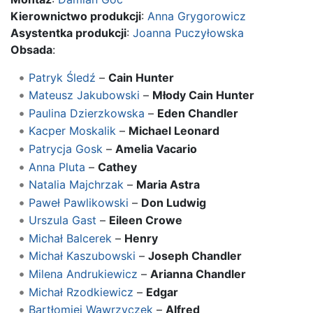
Kierownictwo produkcji
:
Anna Grygorowicz
Asystentka produkcji
:
Joanna Puczyłowska
Obsada
:
Patryk Śledź
–
Cain Hunter
Mateusz Jakubowski
–
Młody Cain Hunter
Paulina Dzierzkowska
–
Eden Chandler
Kacper Moskalik
–
Michael Leonard
Patrycja Gosk
–
Amelia Vacario
Anna Pluta
–
Cathey
Natalia Majchrzak
–
Maria Astra
Paweł Pawlikowski
–
Don Ludwig
Urszula Gast
–
Eileen Crowe
Michał Balcerek
–
Henry
Michał Kaszubowski
–
Joseph Chandler
Milena Andrukiewicz
–
Arianna Chandler
Michał Rzodkiewicz
–
Edgar
Bartłomiej Wawrzyczek
–
Alfred