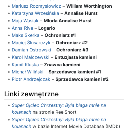
Mariusz Rozmysłowicz
–
William Worthington
Katarzyna Wrzesińska
–
Annalise Hurst
Maja Wasiak
–
Młoda Annalise Hurst
Anna Rive
–
Logario
Maks Skerka
–
Ochroniarz #1
Maciej Ślusarczyk
–
Ochroniarz #2
Damian Ostrowski
–
Ochroniarz #3
Karol Malczewski
–
Entuzjasta kamieni
Kamil Kluska
–
Znawca kamieni
Michał Wiliński
–
Sprzedawca kamieni #1
Piotr Andrzejczak
–
Sprzedawca kamieni #2
Linki zewnętrzne
Super Ojciec Chrzestny: Była błaga mnie na
kolanach
na stronie ReelShort
Super Ojciec Chrzestny: Była błaga mnie na
kolanach
w bazie Internet Movie Database (IMDb)