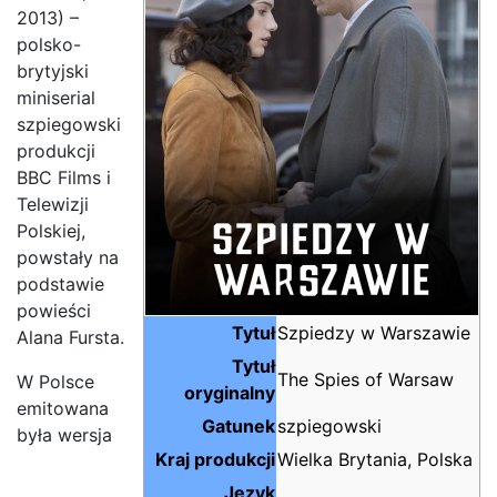
2013) –
polsko-
brytyjski
miniserial
szpiegowski
produkcji
BBC Films i
Telewizji
Polskiej,
powstały na
podstawie
powieści
Tytuł
Szpiedzy w Warszawie
Alana Fursta.
Tytuł
The Spies of Warsaw
W Polsce
oryginalny
emitowana
Gatunek
szpiegowski
była wersja
Kraj produkcji
Wielka Brytania, Polska
Język