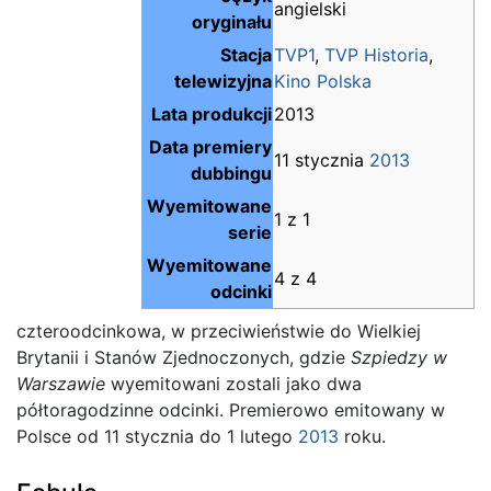
angielski
oryginału
Stacja
TVP1
,
TVP Historia
,
telewizyjna
Kino Polska
Lata produkcji
2013
Data premiery
11 stycznia
2013
dubbingu
Wyemitowane
1 z 1
serie
Wyemitowane
4 z 4
odcinki
czteroodcinkowa, w przeciwieństwie do Wielkiej
Brytanii i Stanów Zjednoczonych, gdzie
Szpiedzy w
Warszawie
wyemitowani zostali jako dwa
półtoragodzinne odcinki. Premierowo emitowany w
Polsce od 11 stycznia do 1 lutego
2013
roku.