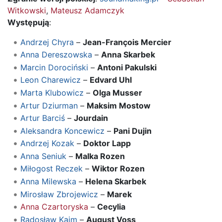
Witkowski
,
Mateusz Adamczyk
Występują
:
Andrzej Chyra
–
Jean-François Mercier
Anna Dereszowska
–
Anna Skarbek
Marcin Dorociński
–
Antoni Pakulski
Leon Charewicz
–
Edvard Uhl
Marta Klubowicz
–
Olga Musser
Artur Dziurman
–
Maksim Mostow
Artur Barciś
–
Jourdain
Aleksandra Koncewicz
–
Pani Dujin
Andrzej Kozak
–
Doktor Lapp
Anna Seniuk
–
Malka Rozen
Miłogost Reczek
–
Wiktor Rozen
Anna Milewska
–
Helena Skarbek
Mirosław Zbrojewicz
–
Marek
Anna Czartoryska
–
Cecylia
Radosław Kaim
–
August Voss