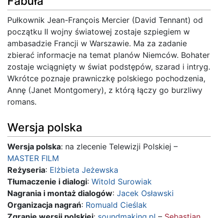
Fabuła
Pułkownik Jean-François Mercier (David Tennant) od
początku II wojny światowej zostaje szpiegiem w
ambasadzie Francji w Warszawie. Ma za zadanie
zbierać informacje na temat planów Niemców. Bohater
zostaje wciągnięty w świat podstępów, szarad i intryg.
Wkrótce poznaje prawniczkę polskiego pochodzenia,
Annę (Janet Montgomery), z którą łączy go burzliwy
romans.
Wersja polska
Wersja polska
: na zlecenie Telewizji Polskiej –
MASTER FILM
Reżyseria
:
Elżbieta Jeżewska
Tłumaczenie i dialogi
:
Witold Surowiak
Nagrania i montaż dialogów
:
Jacek Osławski
Organizacja nagrań
:
Romuald Cieślak
Zgranie wersji polskiej
:
soundmaking.pl
–
Sebastian