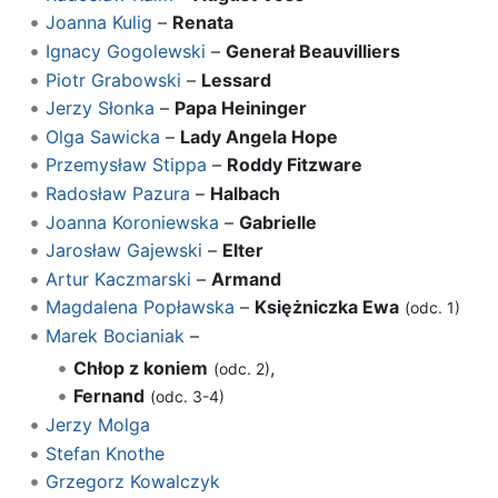
Joanna Kulig
–
Renata
Ignacy Gogolewski
–
Generał Beauvilliers
Piotr Grabowski
–
Lessard
Jerzy Słonka
–
Papa Heininger
Olga Sawicka
–
Lady Angela Hope
Przemysław Stippa
–
Roddy Fitzware
Radosław Pazura
–
Halbach
Joanna Koroniewska
–
Gabrielle
Jarosław Gajewski
–
Elter
Artur Kaczmarski
–
Armand
Magdalena Popławska
–
Księżniczka Ewa
(odc. 1)
Marek Bocianiak
–
Chłop z koniem
,
(odc. 2)
Fernand
(odc. 3-4)
Jerzy Molga
Stefan Knothe
Grzegorz Kowalczyk