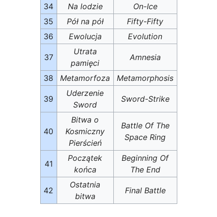
34
Na lodzie
On-Ice
35
Pół na pół
Fifty-Fifty
36
Ewolucja
Evolution
Utrata
37
Amnesia
pamięci
38
Metamorfoza
Metamorphosis
Uderzenie
39
Sword-Strike
Sword
Bitwa o
Battle Of The
40
Kosmiczny
Space Ring
Pierścień
Początek
Beginning Of
41
końca
The End
Ostatnia
42
Final Battle
bitwa