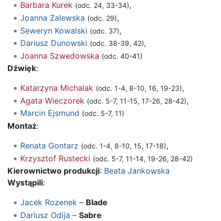
Barbara Kurek
,
(odc. 24, 33-34)
Joanna Zalewska
,
(odc. 29)
Seweryn Kowalski
,
(odc. 37)
Dariusz Dunowski
,
(odc. 38-39, 42)
Joanna Szwedowska
(odc. 40-41)
Dźwięk
:
Katarzyna Michalak
,
(odc. 1-4, 8-10, 16, 19-23)
Agata Wieczorek
,
(odc. 5-7, 11-15, 17-26, 28-42)
Marcin Ejsmund
(odc. 5-7, 11)
Montaż
:
Renata Gontarz
,
(odc. 1-4, 8-10, 15, 17-18)
Krzysztof Rustecki
(odc. 5-7, 11-14, 19-26, 28-42)
Kierownictwo produkcji
:
Beata Jankowska
Wystąpili
:
Jacek Rozenek
–
Blade
Dariusz Odija
–
Sabre