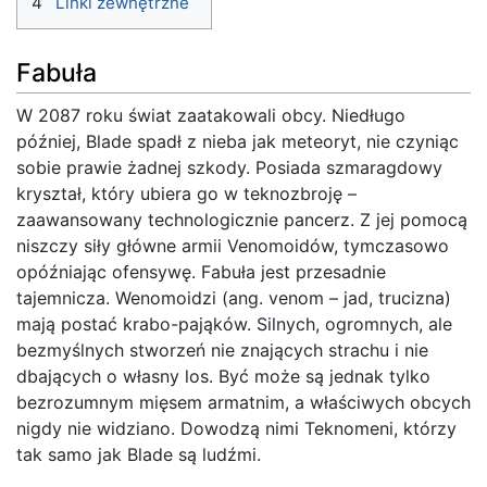
4
Linki zewnętrzne
Fabuła
W 2087 roku świat zaatakowali obcy. Niedługo
później, Blade spadł z nieba jak meteoryt, nie czyniąc
sobie prawie żadnej szkody. Posiada szmaragdowy
kryształ, który ubiera go w teknozbroję –
zaawansowany technologicznie pancerz. Z jej pomocą
niszczy siły główne armii Venomoidów, tymczasowo
opóźniając ofensywę. Fabuła jest przesadnie
tajemnicza. Wenomoidzi (ang. venom – jad, trucizna)
mają postać krabo-pająków. Silnych, ogromnych, ale
bezmyślnych stworzeń nie znających strachu i nie
dbających o własny los. Być może są jednak tylko
bezrozumnym mięsem armatnim, a właściwych obcych
nigdy nie widziano. Dowodzą nimi Teknomeni, którzy
tak samo jak Blade są ludźmi.