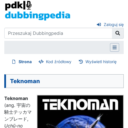
Zaloguj się
Strona
Kod źródłowy
Wyświetl historię
Teknoman
Teknoman
(ang. 宇宙の
騎士テッカマ
ンブレード,
Uchū-no