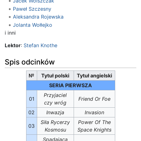
Jacek Wolszczak
Paweł Szczesny
Aleksandra Rojewska
Jolanta Wołłejko
i inni
Lektor
:
Stefan Knothe
Spis odcinków
№
Tytuł polski
Tytuł angielski
SERIA PIERWSZA
Przyjaciel
01
Friend Or Foe
czy wróg
02
Inwazja
Invasion
Siła Rycerzy
Power Of The
03
Kosmosu
Space Knights
Spadająca