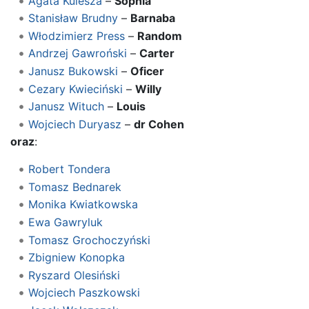
Agata Kulesza
–
Sophia
Stanisław Brudny
–
Barnaba
Włodzimierz Press
–
Random
Andrzej Gawroński
–
Carter
Janusz Bukowski
–
Oficer
Cezary Kwieciński
–
Willy
Janusz Wituch
–
Louis
Wojciech Duryasz
–
dr Cohen
oraz
:
Robert Tondera
Tomasz Bednarek
Monika Kwiatkowska
Ewa Gawryluk
Tomasz Grochoczyński
Zbigniew Konopka
Ryszard Olesiński
Wojciech Paszkowski