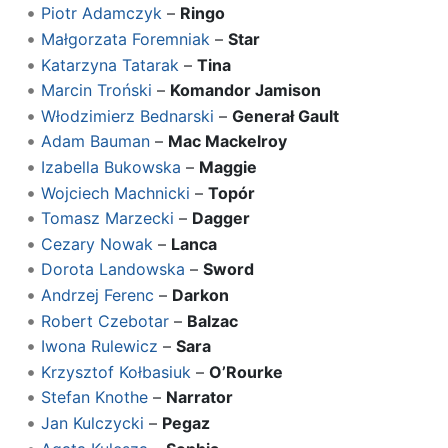
Piotr Adamczyk
–
Ringo
Małgorzata Foremniak
–
Star
Katarzyna Tatarak
–
Tina
Marcin Troński
–
Komandor Jamison
Włodzimierz Bednarski
–
Generał Gault
Adam Bauman
–
Mac Mackelroy
Izabella Bukowska
–
Maggie
Wojciech Machnicki
–
Topór
Tomasz Marzecki
–
Dagger
Cezary Nowak
–
Lanca
Dorota Landowska
–
Sword
Andrzej Ferenc
–
Darkon
Robert Czebotar
–
Balzac
Iwona Rulewicz
–
Sara
Krzysztof Kołbasiuk
–
O’Rourke
Stefan Knothe
–
Narrator
Jan Kulczycki
–
Pegaz