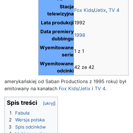
Stacja
Fox Kids
/
Jetix
,
TV 4
telewizyjna
Lata produkcji
1992
Data premiery
1998
dubbingu
Wyemitowane
1 z 1
serie
Wyemitowane
42 ze 42
odcinki
amerykańskiej od Saban Productions z 1995 roku) był
emitowany na kanałach
Fox Kids
/
Jetix
i
TV 4
.
Spis treści
1
Fabuła
2
Wersja polska
3
Spis odcinków