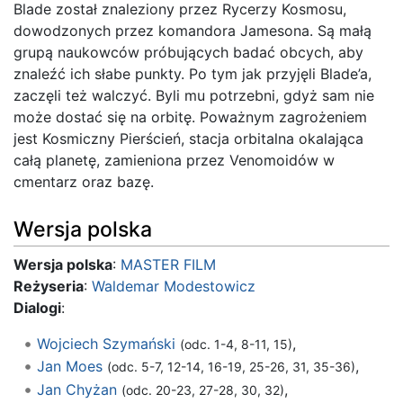
Blade został znaleziony przez Rycerzy Kosmosu,
dowodzonych przez komandora Jamesona. Są małą
grupą naukowców próbujących badać obcych, aby
znaleźć ich słabe punkty. Po tym jak przyjęli Blade’a,
zaczęli też walczyć. Byli mu potrzebni, gdyż sam nie
może dostać się na orbitę. Poważnym zagrożeniem
jest Kosmiczny Pierścień, stacja orbitalna okalająca
całą planetę, zamieniona przez Venomoidów w
cmentarz oraz bazę.
Wersja polska
Wersja polska
:
MASTER FILM
Reżyseria
:
Waldemar Modestowicz
Dialogi
:
Wojciech Szymański
,
(odc. 1-4, 8-11, 15)
Jan Moes
,
(odc. 5-7, 12-14, 16-19, 25-26, 31, 35-36)
Jan Chyżan
,
(odc. 20-23, 27-28, 30, 32)