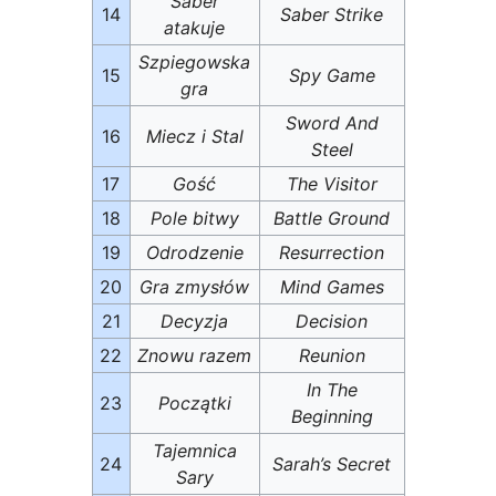
Saber
14
Saber Strike
atakuje
Szpiegowska
15
Spy Game
gra
Sword And
16
Miecz i Stal
Steel
17
Gość
The Visitor
18
Pole bitwy
Battle Ground
19
Odrodzenie
Resurrection
20
Gra zmysłów
Mind Games
21
Decyzja
Decision
22
Znowu razem
Reunion
In The
23
Początki
Beginning
Tajemnica
24
Sarah’s Secret
Sary