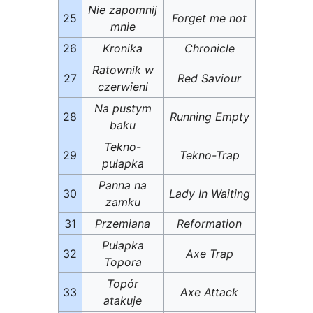
Nie zapomnij
25
Forget me not
mnie
26
Kronika
Chronicle
Ratownik w
27
Red Saviour
czerwieni
Na pustym
28
Running Empty
baku
Tekno-
29
Tekno-Trap
pułapka
Panna na
30
Lady In Waiting
zamku
31
Przemiana
Reformation
Pułapka
32
Axe Trap
Topora
Topór
33
Axe Attack
atakuje