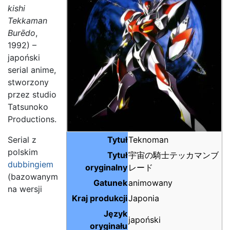
kishi
Tekkaman
Burēdo
,
1992) –
japoński
serial anime,
stworzony
przez studio
Tatsunoko
Productions.
Serial z
Tytuł
Teknoman
polskim
Tytuł
宇宙の騎士テッカマンブ
dubbingiem
oryginalny
レード
(bazowanym
Gatunek
animowany
na wersji
Kraj produkcji
Japonia
Język
japoński
oryginału