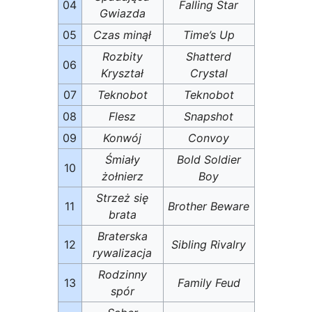
04
Falling Star
Gwiazda
05
Czas minął
Time’s Up
Rozbity
Shatterd
06
Kryształ
Crystal
07
Teknobot
Teknobot
08
Flesz
Snapshot
09
Konwój
Convoy
Śmiały
Bold Soldier
10
żołnierz
Boy
Strzeż się
11
Brother Beware
brata
Braterska
12
Sibling Rivalry
rywalizacja
Rodzinny
13
Family Feud
spór