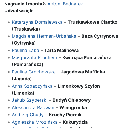
Nagranie i montaż
:
Antoni Bednarek
Udział wzięli
:
Katarzyna Domalewska
–
Truskawkowe Ciastko
(Truskawka)
Magdalena Herman-Urbańska
–
Beza Cytrynowa
(Cytrynka)
Paulina Łaba
–
Tarta Malinowa
Małgorzata Prochera
–
Kwitnąca Pomarańcza
(Pomarańcza)
Paulina Grochowska
–
Jagodowa Muffinka
(Jagoda)
Anna Szpaczyńska
–
Limonkowy Szyfon
(Limonka)
Jakub Szyperski
–
Budyń Chlebowy
Aleksandra Radwan
–
Winogronka
Andrzej Chudy
–
Kruchy Piernik
Agnieszka Mrozińska
–
Kukurydzia