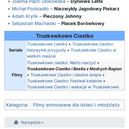
Joanna Pach-Żbikowska
–
Dyniowe Latte
Michał Podsiadło
–
Niezwykły Jagodowy Piekarz
Adam Krylik
–
Pieczony Johnny
Sebastian Machalski
–
Placek Borówkowy
Truskawkowe Ciastko
Truskawkowe ciastko
•
Truskawkowe ciastko:
Seriale
Niezwykłe przygody
•
Truskawkowe Ciastko w
wielkim mieście
Truskawkowe ciastko: Warto marzyć
•
Truskawkowe Ciastko i Bestia z Modrych Bagien
Filmy
•
Truskawkowe Ciastko i idealne święta
•
Truskawkowe Ciastko: Festiwal kwiatów
•
Truskawkowe Ciastko i wakacje w Truskawkowie
Kategoria
:
Filmy animowane dla dzieci i młodzieży
Narzędzia