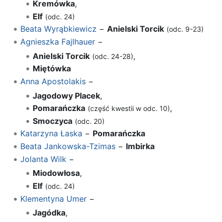
Kremówka
,
Elf
(odc. 24)
Beata Wyrąbkiewicz
−
Anielski Torcik
(odc. 9-23)
Agnieszka Fajlhauer
−
Anielski Torcik
,
(odc. 24-28)
Miętówka
Anna Apostolakis
−
Jagodowy Placek
,
Pomarańczka
,
(część kwestii w odc. 10)
Smoczyca
(odc. 20)
Katarzyna Łaska
−
Pomarańczka
Beata Jankowska-Tzimas
−
Imbirka
Jolanta Wilk
−
Miodowłosa
,
Elf
(odc. 24)
Klementyna Umer
−
Jagódka
,