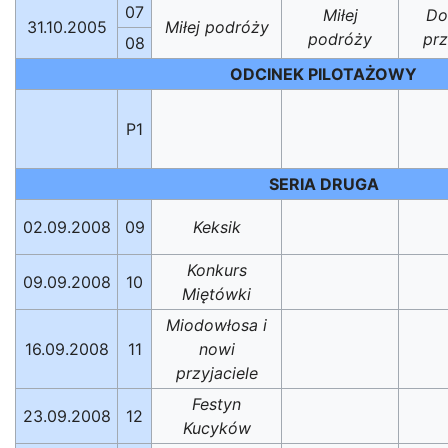
07
Miłej
D
31.10.2005
Miłej podróży
podróży
pr
08
ODCINEK PILOTAŻOWY
P1
SERIA DRUGA
02.09.2008
09
Keksik
Konkurs
09.09.2008
10
Miętówki
Miodowłosa i
16.09.2008
11
nowi
przyjaciele
Festyn
23.09.2008
12
Kucyków