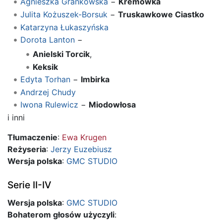
Agnieszka Grankowska
−
Kremówka
Julita Kożuszek-Borsuk
−
Truskawkowe Ciastko
Katarzyna Łukaszyńska
Dorota Lanton
−
Anielski Torcik
,
Keksik
Edyta Torhan
−
Imbirka
Andrzej Chudy
Iwona Rulewicz
−
Miodowłosa
i inni
Tłumaczenie
:
Ewa Krugen
Reżyseria
:
Jerzy Euzebiusz
Wersja polska
:
GMC STUDIO
Serie II-IV
Wersja polska
:
GMC STUDIO
Bohaterom głosów użyczyli
: