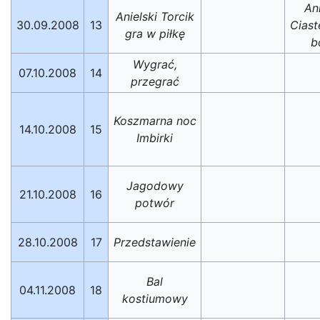
An
Anielski Torcik
30.09.2008
13
Ciast
gra w piłkę
b
Wygrać,
07.10.2008
14
przegrać
Koszmarna noc
14.10.2008
15
Imbirki
Jagodowy
21.10.2008
16
potwór
28.10.2008
17
Przedstawienie
Bal
04.11.2008
18
kostiumowy