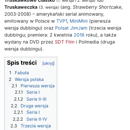
(1. wersja i 2. wersja)
Truskaweczka
(ang.
Strawberry Shortcake
,
(3. wersja)
2003-2008) – amerykański serial animowany,
emitowany w Polsce w
TVP1
,
MiniMini
(pierwsza
wersja dubbingu) oraz
Polsat JimJam
(trzecia wersja
dubbingu; premiera: 2 kwietnia
2016
roku), a także
wydany na DVD przez
SDT Film
i Polmedia (druga
wersja dubbingu).
Spis treści
1
Fabuła
2
Wersja polska
2.1
Pierwsza wersja
2.1.1
Seria I
2.1.2
Serie II-III
2.2
Druga wersja
2.2.1
Seria I
2.2.2
Serie II-IV
2.3
Trzecia wersja