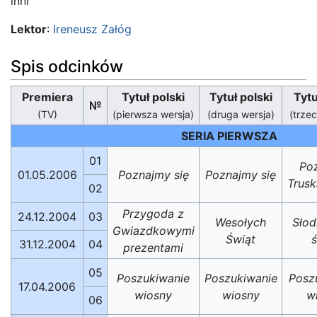
inni
Lektor
:
Ireneusz Załóg
Spis odcinków
Premiera
Tytuł polski
Tytuł polski
Tytu
№
(TV)
(pierwsza wersja)
(druga wersja)
(trzec
SERIA PIERWSZA
01
Poz
01.05.2006
Poznajmy się
Poznajmy się
Trus
02
Przygoda z
24.12.2004
03
Wesołych
Słod
Gwiazdkowymi
Świąt
ś
31.12.2004
04
prezentami
05
Poszukiwanie
Poszukiwanie
Posz
17.04.2006
wiosny
wiosny
w
06