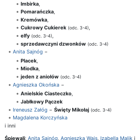
Imbirka
,
Pomarańczka
,
Kremówka
,
Cukrowy Cukierek
,
(odc. 3-4)
elfy
,
(odc. 3-4)
sprzedawczyni dzwonków
(odc. 3-4)
Anita Sajnóg
−
Placek
,
Miodka
,
jeden z aniołów
(odc. 3-4)
Agnieszka Okońska
−
Anielskie Ciasteczko
,
Jabłkowy Pączek
Ireneusz Załóg
−
Święty Mikołaj
(odc. 3-4)
Magdalena Korczyńska
i inni
Śpiewali
:
Anita Sajnóg
,
Agnieszka Wajs
,
Izabella Malik
i