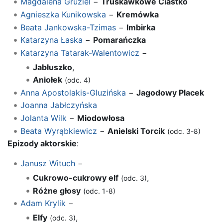
Magdalena Gruziel
−
Truskawkowe Ciastko
Agnieszka Kunikowska
−
Kremówka
Beata Jankowska-Tzimas
−
Imbirka
Katarzyna Łaska
−
Pomarańczka
Katarzyna Tatarak-Walentowicz
−
Jabłuszko
,
Aniołek
(odc. 4)
Anna Apostolakis-Gluzińska
−
Jagodowy Placek
Joanna Jabłczyńska
Jolanta Wilk
−
Miodowłosa
Beata Wyrąbkiewicz
−
Anielski Torcik
(odc. 3-8)
Epizody aktorskie
:
Janusz Wituch
−
Cukrowo-cukrowy elf
,
(odc. 3)
Różne głosy
(odc. 1-8)
Adam Krylik
−
Elfy
,
(odc. 3)