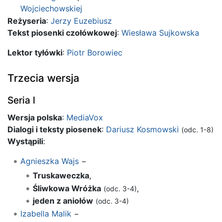
Wojciechowskiej
Reżyseria
:
Jerzy Euzebiusz
Tekst piosenki czołówkowej
:
Wiesława Sujkowska
Lektor tyłówki
:
Piotr Borowiec
Trzecia wersja
Seria I
Wersja polska
:
MediaVox
Dialogi i teksty piosenek
:
Dariusz Kosmowski
(odc. 1-8)
Wystąpili
:
Agnieszka Wajs
−
Truskaweczka
,
Śliwkowa Wróżka
,
(odc. 3-4)
jeden z aniołów
(odc. 3-4)
Izabella Malik
−