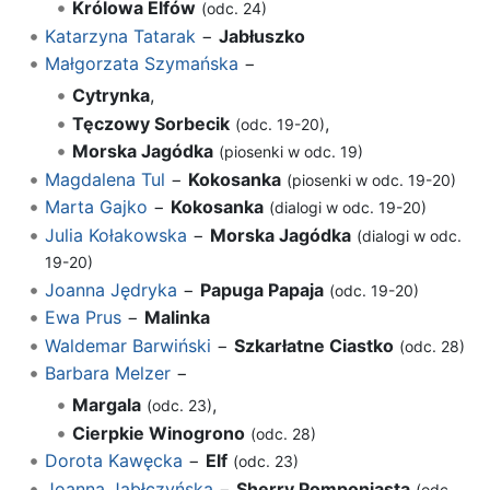
Królowa Elfów
(odc. 24)
Katarzyna Tatarak
−
Jabłuszko
Małgorzata Szymańska
−
Cytrynka
,
Tęczowy Sorbecik
,
(odc. 19-20)
Morska Jagódka
(piosenki w odc. 19)
Magdalena Tul
−
Kokosanka
(piosenki w odc. 19-20)
Marta Gajko
−
Kokosanka
(dialogi w odc. 19-20)
Julia Kołakowska
−
Morska Jagódka
(dialogi w odc.
19-20)
Joanna Jędryka
−
Papuga Papaja
(odc. 19-20)
Ewa Prus
−
Malinka
Waldemar Barwiński
−
Szkarłatne Ciastko
(odc. 28)
Barbara Melzer
−
Margala
,
(odc. 23)
Cierpkie Winogrono
(odc. 28)
Dorota Kawęcka
−
Elf
(odc. 23)
Joanna Jabłczyńska
−
Sherry Pomponiasta
(odc.