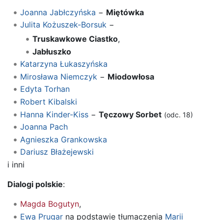
Joanna Jabłczyńska
−
Miętówka
Julita Kożuszek-Borsuk
−
Truskawkowe Ciastko
,
Jabłuszko
Katarzyna Łukaszyńska
Mirosława Niemczyk
−
Miodowłosa
Edyta Torhan
Robert Kibalski
Hanna Kinder-Kiss
−
Tęczowy Sorbet
(odc. 18)
Joanna Pach
Agnieszka Grankowska
Dariusz Błażejewski
i inni
Dialogi polskie
:
Magda Bogutyn
,
Ewa Prugar
na podstawie tłumaczenia
Marii