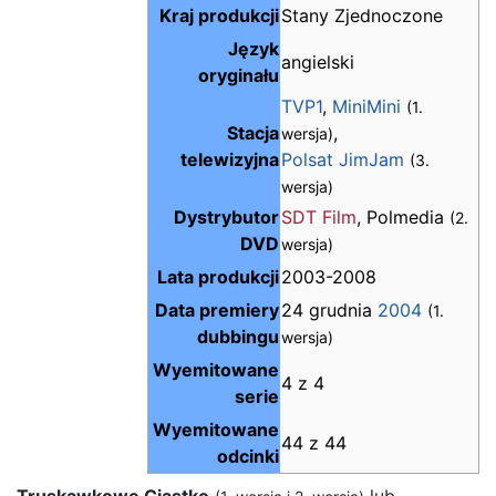
Kraj produkcji
Stany Zjednoczone
Język
angielski
oryginału
TVP1
,
MiniMini
(1.
Stacja
,
wersja)
telewizyjna
Polsat JimJam
(3.
wersja)
Dystrybutor
SDT Film
, Polmedia
(2.
DVD
wersja)
Lata produkcji
2003-2008
Data premiery
24 grudnia
2004
(1.
dubbingu
wersja)
Wyemitowane
4 z 4
serie
Wyemitowane
44 z 44
odcinki
Truskawkowe Ciastko
lub