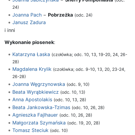
24)
Joanna Pach
−
Pobrzeżka
(odc. 24)
Janusz Zadura
i inni
Wykonanie piosenek
:
Katarzyna Łaska
(czołówka; odc. 10, 13, 19-20, 24, 26-
28)
Magdalena Krylik
(czołówka; odc. 9-10, 13, 20, 23-24,
26-28)
Joanna Węgrzynowska
(odc. 9, 10)
Beata Wyrąbkiewicz
(odc. 10, 13)
Anna Apostolakis
(odc. 10, 13, 28)
Beata Jankowska-Tzimas
(odc. 10, 26, 28)
Agnieszka Fajlhauer
(odc. 10, 26, 28)
Małgorzata Szymańska
(odc. 19, 20, 28)
Tomasz Steciuk
(odc. 10)