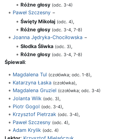
Różne głosy
(odc. 3-4)
Paweł Szczesny
−
Święty Mikołaj
,
(odc. 4)
Różne głosy
(odc. 3-4, 7-8)
Joanna Jędryka-Chociłowska
−
Słodka Śliwka
,
(odc. 3)
Różne głosy
(odc. 3-4, 7-8)
Śpiewali
:
Magdalena Tul
,
(czołówka; odc. 1-8)
Katarzyna Łaska
,
(czołówka)
Magdalena Gruziel
(czołówka; odc. 3-4)
Jolanta Wilk
,
(odc. 3)
Piotr Gogol
,
(odc. 3-4)
Krzysztof Pietrzak
,
(odc. 3-4)
Paweł Szczesny
,
(odc. 4)
Adam Krylik
(odc. 4)
Lektor
:
Krzysztof Mielańczuk