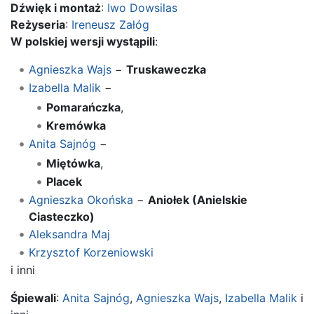
Dźwięk i montaż
:
Iwo Dowsilas
Reżyseria
:
Ireneusz Załóg
W polskiej wersji wystąpili
:
Agnieszka Wajs
−
Truskaweczka
Izabella Malik
−
Pomarańczka
,
Kremówka
Anita Sajnóg
−
Miętówka
,
Placek
Agnieszka Okońska
−
Aniołek (Anielskie
Ciasteczko)
Aleksandra Maj
Krzysztof Korzeniowski
i inni
Śpiewali
:
Anita Sajnóg
,
Agnieszka Wajs
,
Izabella Malik
i