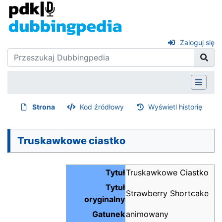
Zaloguj się
Strona
Kod źródłowy
Wyświetl historię
Truskawkowe ciastko
Tytuł
Truskawkowe Ciastko
Tytuł
Strawberry Shortcake
oryginalny
Gatunek
animowany