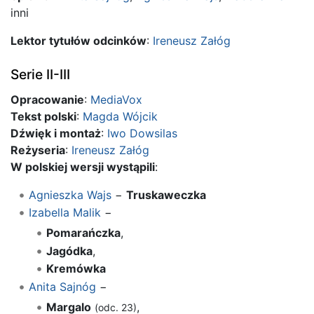
inni
Lektor tytułów odcinków
:
Ireneusz Załóg
Serie II-III
Opracowanie
:
MediaVox
Tekst polski
:
Magda Wójcik
Dźwięk i montaż
:
Iwo Dowsilas
Reżyseria
:
Ireneusz Załóg
W polskiej wersji wystąpili
:
Agnieszka Wajs
−
Truskaweczka
Izabella Malik
−
Pomarańczka
,
Jagódka
,
Kremówka
Anita Sajnóg
−
Margalo
,
(odc. 23)