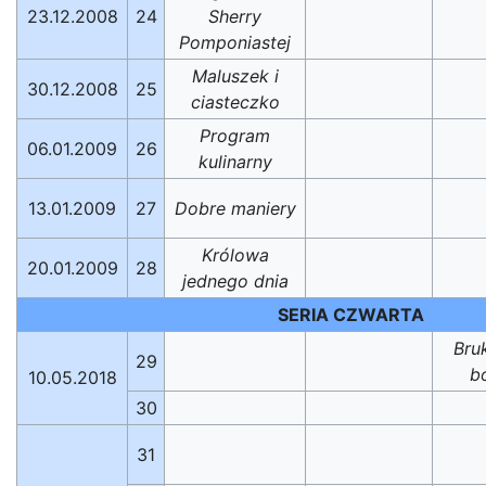
23.12.2008
24
Sherry
Pomponiastej
Maluszek i
30.12.2008
25
ciasteczko
Program
06.01.2009
26
kulinarny
13.01.2009
27
Dobre maniery
Królowa
20.01.2009
28
jednego dnia
SERIA CZWARTA
Bru
29
b
10.05.2018
30
31