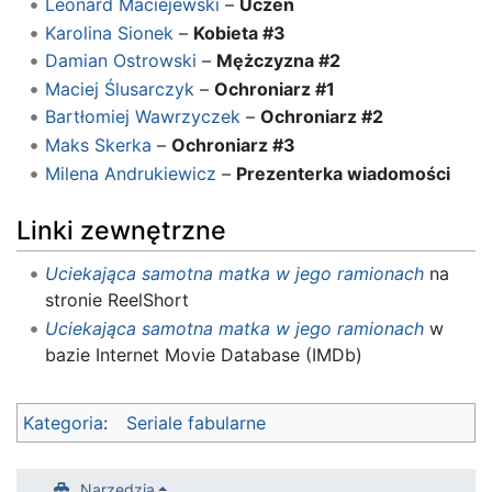
Leonard Maciejewski
–
Uczeń
Karolina Sionek
–
Kobieta #3
Damian Ostrowski
–
Mężczyzna #2
Maciej Ślusarczyk
–
Ochroniarz #1
Bartłomiej Wawrzyczek
–
Ochroniarz #2
Maks Skerka
–
Ochroniarz #3
Milena Andrukiewicz
–
Prezenterka wiadomości
Linki zewnętrzne
Uciekająca samotna matka w jego ramionach
na
stronie ReelShort
Uciekająca samotna matka w jego ramionach
w
bazie Internet Movie Database (IMDb)
Kategoria
:
Seriale fabularne
Narzędzia