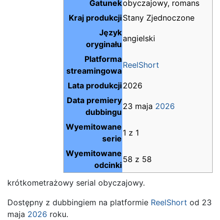
Gatunek
obyczajowy, romans
Kraj produkcji
Stany Zjednoczone
Język
angielski
oryginału
Platforma
ReelShort
streamingowa
Lata produkcji
2026
Data premiery
23 maja
2026
dubbingu
Wyemitowane
1 z 1
serie
Wyemitowane
58 z 58
odcinki
krótkometrażowy serial obyczajowy.
Dostępny z dubbingiem na platformie
ReelShort
od 23
maja
2026
roku.