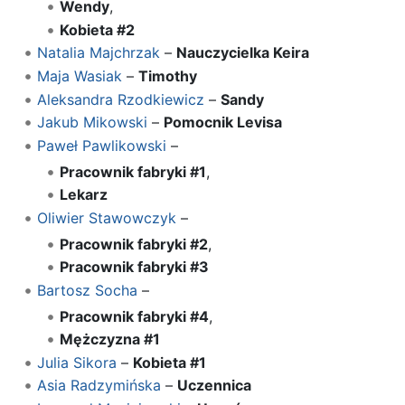
Wendy
,
Kobieta #2
Natalia Majchrzak
–
Nauczycielka Keira
Maja Wasiak
–
Timothy
Aleksandra Rzodkiewicz
–
Sandy
Jakub Mikowski
–
Pomocnik Levisa
Paweł Pawlikowski
–
Pracownik fabryki #1
,
Lekarz
Oliwier Stawowczyk
–
Pracownik fabryki #2
,
Pracownik fabryki #3
Bartosz Socha
–
Pracownik fabryki #4
,
Mężczyzna #1
Julia Sikora
–
Kobieta #1
Asia Radzymińska
–
Uczennica