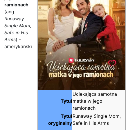
ramionach
(ang.
Runaway
Single Mom,
Safe in His
Arms
) –
amerykański
Uciekająca samotna
Tytuł
matka w jego
ramionach
Tytuł
Runaway Single Mom,
oryginalny
Safe in His Arms