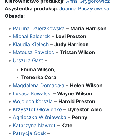
Kierownictwo produkcji
:
Anna Grygorowicz
Asystentka produkcji
:
Joanna Puczyłowska
Obsada
:
Paulina Dzierzkowska
–
Maria Harrison
Michał Balcerek
–
Levi Preston
Klaudia Kielech
–
Judy Harrison
Mateusz Pawelec
–
Tristan Wilson
Urszula Gast
–
Emma Wilson
,
Trenerka Cora
Magdalena Domagała
–
Helen Wilson
Łukasz Kowalski
–
Wayne Wilson
Wojciech Korszla
–
Harold Preston
Krzysztof Głowienke
–
Dyrektor Alec
Agnieszka Wiśniewska
–
Penny
Katarzyna Nawrot
–
Kate
Patrycja Gosk
–