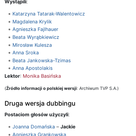
Wystąpili
:
Katarzyna Tatarak-Walentowicz
Magdalena Krylik
Agnieszka Fajlhauer
Beata Wyrąbkiewicz
Mirosław Kulesza
Anna Sroka
Beata Jankowska-Tzimas
Anna Apostolakis
Lektor
:
Monika Basińska
(
Źródło informacji o polskiej wersji
: Archiwum TVP S.A.)
Druga wersja dubbingu
Postaciom głosów użyczyli
:
Joanna Domańska
–
Jackie
Agnieszka Grankowska