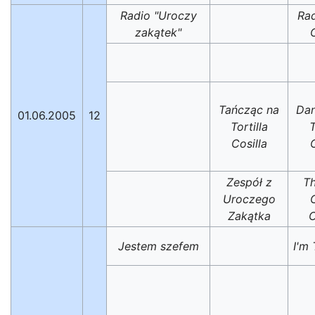
Radio "Uroczy
Ra
zakątek"
Tańcząc na
Dan
01.06.2005
12
Tortilla
T
Cosilla
Zespół z
T
Uroczego
Zakątka
Jestem szefem
I'm 