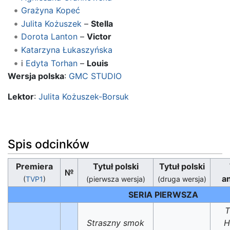
Grażyna Kopeć
Julita Kożuszek
–
Stella
Dorota Lanton
–
Victor
Katarzyna Łukaszyńska
i
Edyta Torhan
–
Louis
Wersja polska
:
GMC STUDIO
Lektor
:
Julita Kożuszek-Borsuk
Spis odcinków
Premiera
Tytuł polski
Tytuł polski
№
an
(
TVP1
)
(pierwsza wersja)
(druga wersja)
SERIA PIERWSZA
T
Straszny smok
H