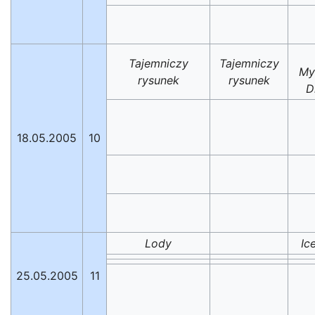
Tajemniczy
Tajemniczy
My
rysunek
rysunek
D
18.05.2005
10
Lody
Ic
25.05.2005
11