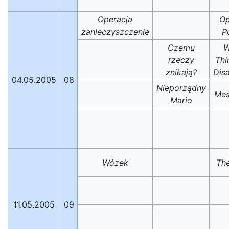
Operacja
Op
zanieczyszczenie
P
Czemu
W
rzeczy
Thi
znikają?
Dis
04.05.2005
08
Nieporządny
Mes
Mario
Wózek
The
11.05.2005
09