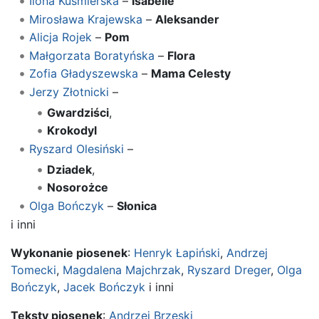
Ilona Kuśmierska
–
Isabelle
Mirosława Krajewska
–
Aleksander
Alicja Rojek
–
Pom
Małgorzata Boratyńska
–
Flora
Zofia Gładyszewska
–
Mama Celesty
Jerzy Złotnicki
–
Gwardziści
,
Krokodyl
Ryszard Olesiński
–
Dziadek
,
Nosorożce
Olga Bończyk
–
Słonica
i inni
Wykonanie piosenek
:
Henryk Łapiński
,
Andrzej
Tomecki
,
Magdalena Majchrzak
,
Ryszard Dreger
,
Olga
Bończyk
,
Jacek Bończyk
i inni
Teksty piosenek
:
Andrzej Brzeski