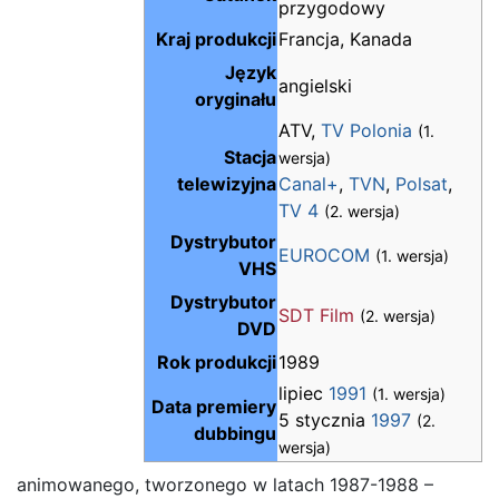
przygodowy
Kraj produkcji
Francja, Kanada
Język
angielski
oryginału
ATV,
TV Polonia
(1.
Stacja
wersja)
telewizyjna
Canal+
,
TVN
,
Polsat
,
TV 4
(2. wersja)
Dystrybutor
EUROCOM
(1. wersja)
VHS
Dystrybutor
SDT Film
(2. wersja)
DVD
Rok produkcji
1989
lipiec
1991
(1. wersja)
Data premiery
5 stycznia
1997
(2.
dubbingu
wersja)
animowanego, tworzonego w latach 1987-1988 –