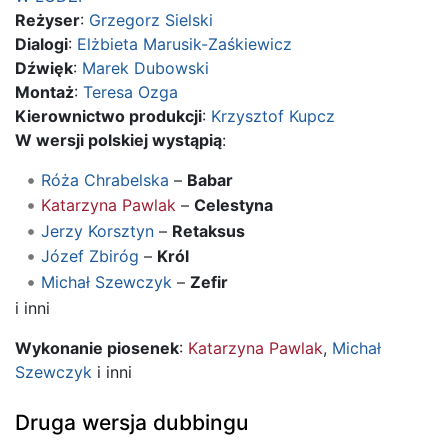
Reżyser
:
Grzegorz Sielski
Dialogi
:
Elżbieta Marusik-Zaśkiewicz
Dźwięk
:
Marek Dubowski
Montaż
:
Teresa Ozga
Kierownictwo produkcji
:
Krzysztof Kupcz
W wersji polskiej wystąpią
:
Róża Chrabelska
–
Babar
Katarzyna Pawlak
–
Celestyna
Jerzy Korsztyn
–
Retaksus
Józef Zbiróg
–
Król
Michał Szewczyk
–
Zefir
i inni
Wykonanie piosenek
:
Katarzyna Pawlak
,
Michał
Szewczyk
i inni
Druga wersja dubbingu