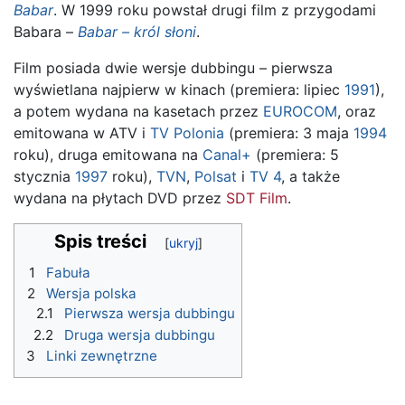
Babar
. W 1999 roku powstał drugi film z przygodami
Babara –
Babar – król słoni
.
Film posiada dwie wersje dubbingu – pierwsza
wyświetlana najpierw w kinach (premiera: lipiec
1991
),
a potem wydana na kasetach przez
EUROCOM
, oraz
emitowana w ATV i
TV Polonia
(premiera: 3 maja
1994
roku), druga emitowana na
Canal+
(premiera: 5
stycznia
1997
roku),
TVN
,
Polsat
i
TV 4
, a także
wydana na płytach DVD przez
SDT Film
.
Spis treści
1
Fabuła
2
Wersja polska
2.1
Pierwsza wersja dubbingu
2.2
Druga wersja dubbingu
3
Linki zewnętrzne