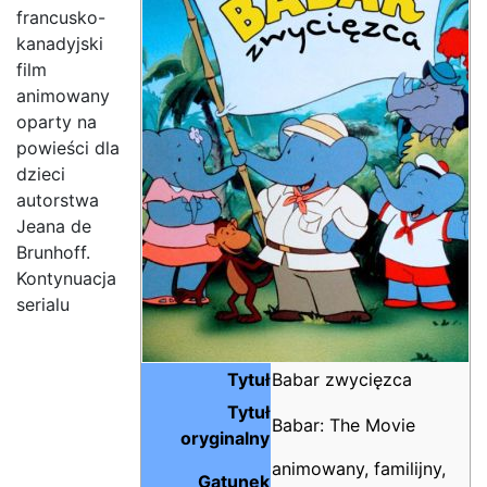
francusko-
kanadyjski
film
animowany
oparty na
powieści dla
dzieci
autorstwa
Jeana de
Brunhoff.
Kontynuacja
serialu
Tytuł
Babar zwycięzca
Tytuł
Babar: The Movie
oryginalny
animowany, familijny,
Gatunek