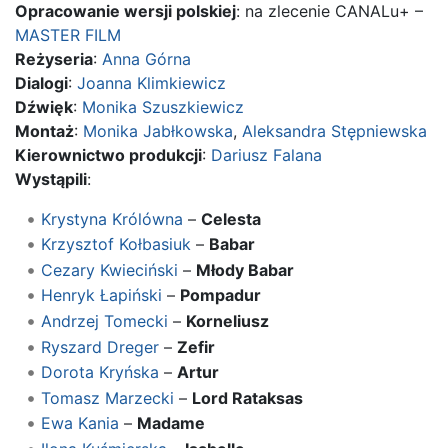
Opracowanie wersji polskiej
: na zlecenie CANALu+ –
MASTER FILM
Reżyseria
:
Anna Górna
Dialogi
:
Joanna Klimkiewicz
Dźwięk
:
Monika Szuszkiewicz
Montaż
:
Monika Jabłkowska
,
Aleksandra Stępniewska
Kierownictwo produkcji
:
Dariusz Falana
Wystąpili
:
Krystyna Królówna
–
Celesta
Krzysztof Kołbasiuk
–
Babar
Cezary Kwieciński
–
Młody Babar
Henryk Łapiński
–
Pompadur
Andrzej Tomecki
–
Korneliusz
Ryszard Dreger
–
Zefir
Dorota Kryńska
–
Artur
Tomasz Marzecki
–
Lord Rataksas
Ewa Kania
–
Madame