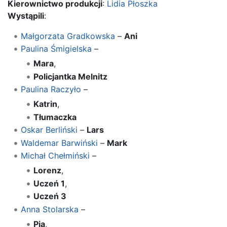
Kierownictwo produkcji
:
Lidia Płoszka
Wystąpili
:
Małgorzata Gradkowska
–
Ani
Paulina Śmigielska
–
Mara
,
Policjantka Melnitz
Paulina Raczyło
–
Katrin
,
Tłumaczka
Oskar Berliński
–
Lars
Waldemar Barwiński
–
Mark
Michał Chełmiński
–
Lorenz
,
Uczeń 1
,
Uczeń 3
Anna Stolarska
–
Pia
,