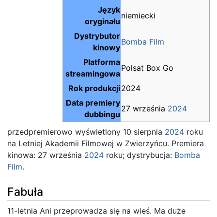
Język
niemiecki
oryginału
Dystrybutor
Bomba Film
kinowy
Platforma
Polsat Box Go
streamingowa
Rok produkcji
2024
Data premiery
27 września
2024
dubbingu
przedpremierowo wyświetlony 10 sierpnia
2024
roku
na Letniej Akademii Filmowej w Zwierzyńcu. Premiera
kinowa: 27 września
2024
roku; dystrybucja:
Bomba
Film
.
Fabuła
11-letnia Ani przeprowadza się na wieś. Ma duże