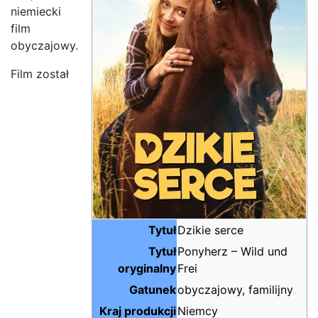
niemiecki
film
obyczajowy.
Film został
Tytuł
Dzikie serce
Tytuł
Ponyherz – Wild und
oryginalny
Frei
Gatunek
obyczajowy, familijny
Kraj produkcji
Niemcy