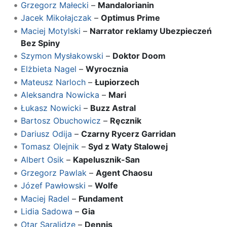
Grzegorz Małecki
–
Mandalorianin
Jacek Mikołajczak
–
Optimus Prime
Maciej Motylski
–
Narrator reklamy Ubezpieczeń
Bez Spiny
Szymon Mysłakowski
–
Doktor Doom
Elżbieta Nagel
–
Wyrocznia
Mateusz Narloch
–
Łupiorzech
Aleksandra Nowicka
–
Mari
Łukasz Nowicki
–
Buzz Astral
Bartosz Obuchowicz
–
Ręcznik
Dariusz Odija
–
Czarny Rycerz Garridan
Tomasz Olejnik
–
Syd z Waty Stalowej
Albert Osik
–
Kapelusznik-San
Grzegorz Pawlak
–
Agent Chaosu
Józef Pawłowski
–
Wolfe
Maciej Radel
–
Fundament
Lidia Sadowa
–
Gia
Otar Saralidze
–
Dennis