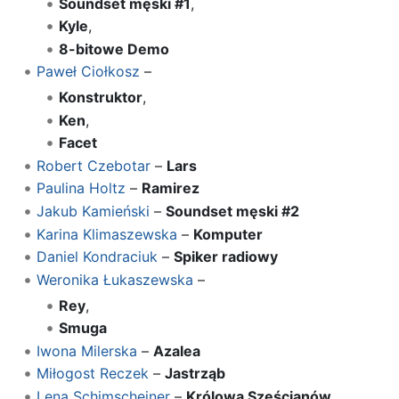
Soundset męski #1
,
Kyle
,
8-bitowe Demo
Paweł Ciołkosz
–
Konstruktor
,
Ken
,
Facet
Robert Czebotar
–
Lars
Paulina Holtz
–
Ramirez
Jakub Kamieński
–
Soundset męski #2
Karina Klimaszewska
–
Komputer
Daniel Kondraciuk
–
Spiker radiowy
Weronika Łukaszewska
–
Rey
,
Smuga
Iwona Milerska
–
Azalea
Miłogost Reczek
–
Jastrząb
Lena Schimscheiner
–
Królowa Sześcianów