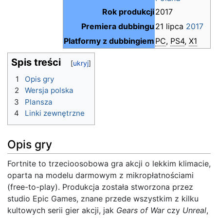
Rok produkcji
2017
Premiera dubbingu
21 lipca
2017
Platformy z dubbingiem
PC
,
PS4
,
X1
Spis treści
1
Opis gry
2
Wersja polska
3
Plansza
4
Linki zewnętrzne
Opis gry
Fortnite to trzecioosobowa gra akcji o lekkim klimacie,
oparta na modelu darmowym z mikropłatnościami
(free-to-play). Produkcja została stworzona przez
studio Epic Games, znane przede wszystkim z kilku
kultowych serii gier akcji, jak
Gears of War
czy
Unreal
,