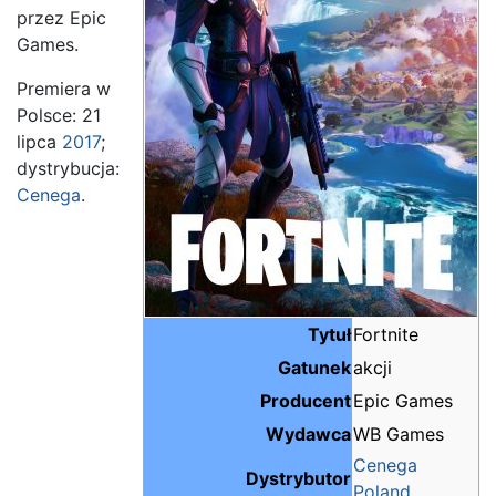
przez Epic
Games.
Premiera w
Polsce: 21
lipca
2017
;
dystrybucja:
Cenega
.
Tytuł
Fortnite
Gatunek
akcji
Producent
Epic Games
Wydawca
WB Games
Cenega
Dystrybutor
Poland