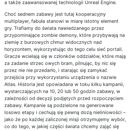
a także zaawansowanej technologii Unreal Engine.
Choć sednem zabawy jest tutaj kooperacyjny
multiplayer, fabuła stanowi w miarę istotny element
gry. Trafiamy do świata nawiedzanego przez
przypominające zombie demony, które przybywają na
ziemię z burzowych chmur widocznych nad
horyzontem, wykorzystując do tego celu sieć portali.
Gracze wcielają się w członków oddziałów, które mają
za zadanie strzec owych bram, pilnując, by nic się
przez nie nie przedarło, i starając się zamykać
przejścia przy wykorzystaniu urządzenia o nazwie
Atlas. Historia jest opowiadana w toku kilku kampanii,
wystarczających na 10, 20 lub 50 godzin zabawy, w
zależności od decyzji podjętych przed rozpoczęciem
zabawy. Kampanie są podzielone na generowane
losowo etapy i cechują się pewną dozą nieliniowości –
jako że po każdej zaliczonej misji otrzymujemy wybór,
co do tego, w jakiej części świata chcemy zająć się