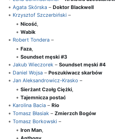
Agata Skórska
–
Doktor Blackwell
Krzysztof Szczerbiński
–
Nicość
,
Wabik
Robert Tondera
–
Faza
,
Soundset męski #3
Jakub Wieczorek
–
Soundset męski #4
Daniel Wojsa
–
Poszukiwacz skarbów
Jan Aleksandrowicz-Krasko
–
Sierżant Czołg Ciężki
,
Tajemnicza postać
Karolina Bacia
–
Rio
Tomasz Błasiak
–
Zmierzch Bogów
Tomasz Borkowski
–
Iron Man
,
Anthony