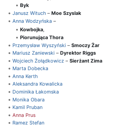
Byk
Janusz Wituch
–
Moe Szyslak
Anna Wodzyńska
–
Kowbojka
,
Piorunująca Thora
Przemysław Wyszyński
–
Smoczy Żar
Mariusz Zaniewski
–
Dyrektor Riggs
Wojciech Żołądkowicz
–
Sierżant Zima
Marta Dobecka
Anna Kerth
Aleksandra Kowalicka
Dominika Łakomska
Monika Obara
Kamil Pruban
Anna Prus
Ramez Stefan