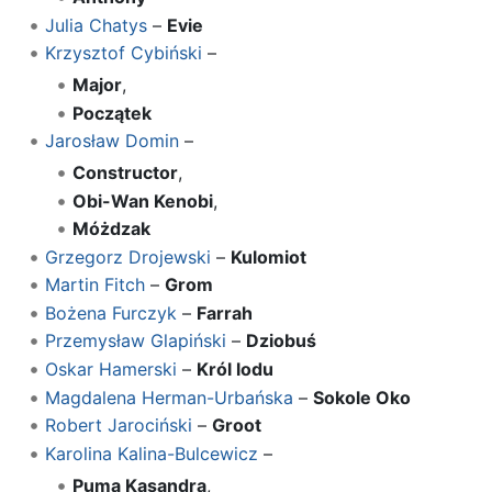
Julia Chatys
–
Evie
Krzysztof Cybiński
–
Major
,
Początek
Jarosław Domin
–
Constructor
,
Obi-Wan Kenobi
,
Móżdzak
Grzegorz Drojewski
–
Kulomiot
Martin Fitch
–
Grom
Bożena Furczyk
–
Farrah
Przemysław Glapiński
–
Dziobuś
Oskar Hamerski
–
Król lodu
Magdalena Herman-Urbańska
–
Sokole Oko
Robert Jarociński
–
Groot
Karolina Kalina-Bulcewicz
–
Puma Kasandra
,