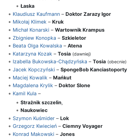
Łaska
Klaudiusz Kaufmann
–
Doktor Zarazy Igor
Mikołaj Klimek
–
Kruk
Michał Konarski
–
Wartownik Krampus
Zbigniew Konopka
–
Szkieletor
Beata Olga Kowalska
–
Atena
Katarzyna Kozak
–
Tosia
(dawniej)
Izabella Bukowska-Chądzyńska
–
Tosia
(obecnie)
Jacek Kopczyński
–
SpongeBob Kanciastoporty
Maciej Kowalik
–
Mańkut
Magdalena Krylik
–
Doktor Slone
Kamil Kula
–
Strażnik szczelin
,
Naukowiec
Szymon Kuśmider
–
Lok
Grzegorz Kwiecień
–
Ciemny Voyager
Konrad Makowski
–
Jones