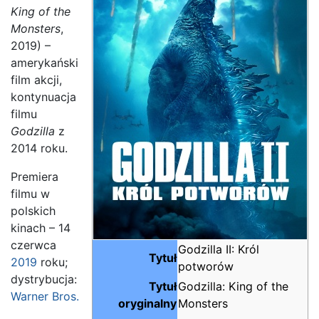
King of the
Monsters
,
2019) –
amerykański
film akcji,
kontynuacja
filmu
Godzilla
z
2014 roku.
Premiera
filmu w
polskich
kinach – 14
czerwca
Godzilla II: Król
Tytuł
2019
roku;
potworów
dystrybucja:
Tytuł
Godzilla: King of the
Warner Bros.
oryginalny
Monsters