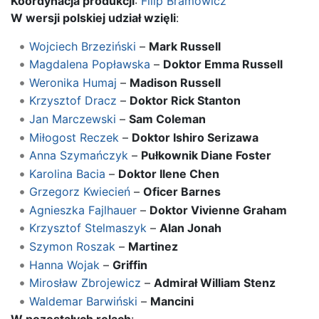
Koordynacja produkcji
:
Filip Bramowicz
W wersji polskiej udział wzięli
:
Wojciech Brzeziński
–
Mark Russell
Magdalena Popławska
–
Doktor Emma Russell
Weronika Humaj
–
Madison Russell
Krzysztof Dracz
–
Doktor Rick Stanton
Jan Marczewski
–
Sam Coleman
Miłogost Reczek
–
Doktor Ishiro Serizawa
Anna Szymańczyk
–
Pułkownik Diane Foster
Karolina Bacia
–
Doktor Ilene Chen
Grzegorz Kwiecień
–
Oficer Barnes
Agnieszka Fajlhauer
–
Doktor Vivienne Graham
Krzysztof Stelmaszyk
–
Alan Jonah
Szymon Roszak
–
Martinez
Hanna Wojak
–
Griffin
Mirosław Zbrojewicz
–
Admirał William Stenz
Waldemar Barwiński
–
Mancini