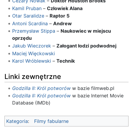
Cezary Nowak
–
Doktor Houston Brooks
Kamil Pruban
–
Człowiek Alana
Otar Saralidze
–
Raptor 5
Antoni Scardina
–
Andrew
Przemysław Stippa
–
Naukowiec w miejscu
oprzędu
Jakub Wieczorek
–
Załogant łodzi podwodnej
Maciej Więckowski
Karol Wróblewski
–
Technik
Linki zewnętrzne
Godzilla II: Król potworów
w bazie filmweb.pl
Godzilla II: Król potworów
w bazie Internet Movie
Database (IMDb)
Kategoria
:
Filmy fabularne