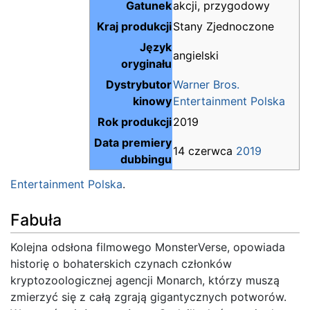
Gatunek
akcji, przygodowy
Kraj produkcji
Stany Zjednoczone
Język
angielski
oryginału
Dystrybutor
Warner Bros.
kinowy
Entertainment Polska
Rok produkcji
2019
Data premiery
14 czerwca
2019
dubbingu
Entertainment Polska
.
Fabuła
Kolejna odsłona filmowego MonsterVerse, opowiada
historię o bohaterskich czynach członków
kryptozoologicznej agencji Monarch, którzy muszą
zmierzyć się z całą zgrają gigantycznych potworów.