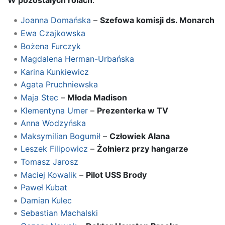
W pozostałych rolach
:
Joanna Domańska
–
Szefowa komisji ds. Monarch
Ewa Czajkowska
Bożena Furczyk
Magdalena Herman-Urbańska
Karina Kunkiewicz
Agata Pruchniewska
Maja Stec
–
Młoda Madison
Klementyna Umer
–
Prezenterka w TV
Anna Wodzyńska
Maksymilian Bogumił
–
Człowiek Alana
Leszek Filipowicz
–
Żołnierz przy hangarze
Tomasz Jarosz
Maciej Kowalik
–
Pilot USS Brody
Paweł Kubat
Damian Kulec
Sebastian Machalski