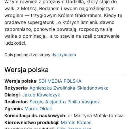
W tym również z potężnym Godzillą, który staje do
walki z Mothrą, Rodanem i swoim najgroźniejszym
wrogiem — trzygłowym Królem Ghidorahem. Kiedy te
pradawne supergatunki, o których istnieniu dawno
zapomniano, ponownie powstają, rozpoczyna się
walka o dominację... a to stawia na szali przetrwanie
ludzkości.
Opis pochodzi ze strony
dystrybutora
Wersja polska
Wersja polska
:
SDI MEDIA POLSKA
Reżyseria
:
Agnieszka Zwolińska-Składanowska
Dialogi
:
Jakub Kowalczyk
Realizator
:
Sergio Alejandro Pinilla Vásquez
Zgranie
:
Marek Ołdak
Konsultacja ds. naukowych
: dr Martyna Molak-Tomsia
Kierownictwo produkcji
:
Marcin Kopiec