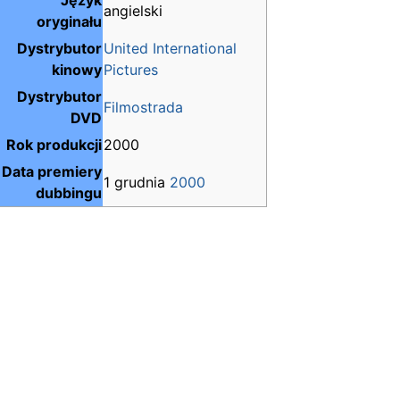
Język
angielski
oryginału
Dystrybutor
United International
kinowy
Pictures
Dystrybutor
Filmostrada
DVD
Rok produkcji
2000
Data premiery
1 grudnia
2000
dubbingu