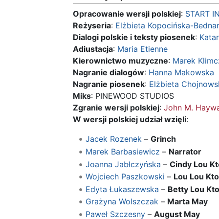
Opracowanie wersji polskiej
:
START I
Reżyseria
:
Elżbieta Kopocińska-Bedna
Dialogi polskie i teksty piosenek
:
Kata
Adiustacja
:
Maria Etienne
Kierownictwo muzyczne
:
Marek Klimc
Nagranie dialogów
:
Hanna Makowska
Nagranie piosenek
:
Elżbieta Chojnows
Miks
: PINEWOOD STUDIOS
Zgranie wersji polskiej
:
John M. Hayw
W wersji polskiej udział wzięli
:
Jacek Rozenek
–
Grinch
Marek Barbasiewicz
–
Narrator
Joanna Jabłczyńska
–
Cindy Lou Kt
Wojciech Paszkowski
–
Lou Lou Kt
Edyta Łukaszewska
–
Betty Lou Kt
Grażyna Wolszczak
–
Marta May
Paweł Szczesny
–
August May