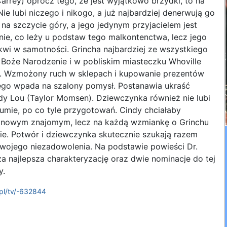
arrey) oprócz tego, że jest wyjątkowo brzydki, to na
ie lubi niczego i nikogo, a już najbardziej denerwują go
na szczycie góry, a jego jedynym przyjacielem jest
nie, co leży u podstaw tego malkontenctwa, lecz jego
wi w samotności. Grincha najbardziej ze wszystkiego
 Boże Narodzenie i w pobliskim miasteczku Whoville
. Wzmożony ruch w sklepach i kupowanie prezentów
ego wpada na szalony pomysł. Postanawia ukraść
dy Lou (Taylor Momsen). Dziewczynka również nie lubi
zumie, po co tyle przygotowań. Cindy chciałaby
m nowym znajomym, lecz na każdą wzmiankę o Grinchu
ie. Potwór i dziewczynka skutecznie szukają razem
swojego niezadowolenia. Na podstawie powieści Dr.
za najlepsza charakteryzację oraz dwie nominacje do tej
y.
pl/tv/-632844