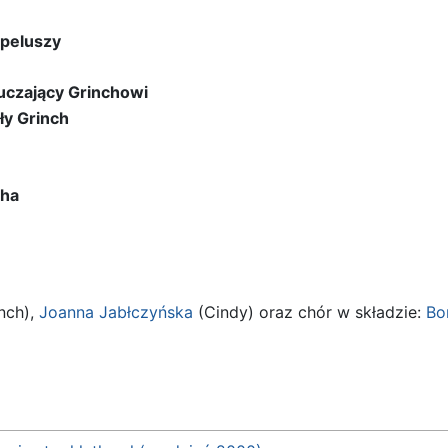
peluszy
uczający Grinchowi
ły Grinch
cha
nch),
Joanna Jabłczyńska
(Cindy) oraz chór w składzie:
Bo