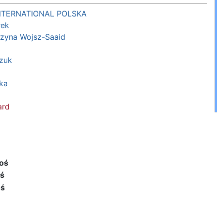
NTERNATIONAL POLSKA
rek
rzyna Wojsz-Saaid
zuk
ka
ard
oś
oś
oś