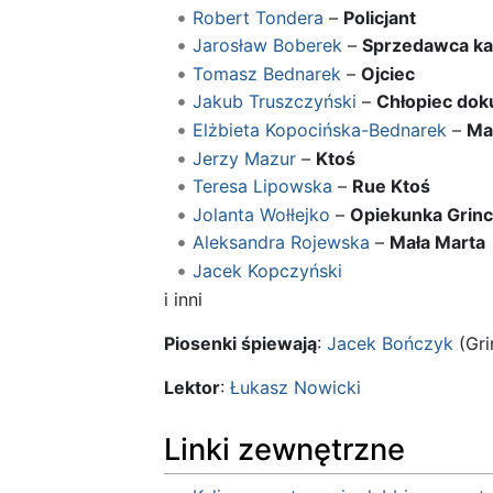
Robert Tondera
–
Policjant
Jarosław Boberek
–
Sprzedawca ka
Tomasz Bednarek
–
Ojciec
Jakub Truszczyński
–
Chłopiec dok
Elżbieta Kopocińska-Bednarek
–
Ma
Jerzy Mazur
–
Ktoś
Teresa Lipowska
–
Rue Ktoś
Jolanta Wołłejko
–
Opiekunka Grin
Aleksandra Rojewska
–
Mała Marta
Jacek Kopczyński
i inni
Piosenki śpiewają
:
Jacek Bończyk
(Gri
Lektor
:
Łukasz Nowicki
Linki zewnętrzne