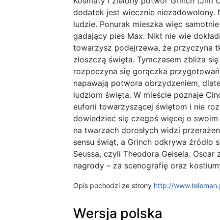
Kosmaty i zielony potwór Grinch (Jim C
dodatek jest wiecznie niezadowolony. N
ludzie. Ponurak mieszka więc samotnie 
gadający pies Max. Nikt nie wie dokład
towarzysz podejrzewa, że przyczyna tk
złoszczą święta. Tymczasem zbliża się
rozpoczyna się gorączka przygotowań
napawają potwora obrzydzeniem, dlat
ludziom święta. W mieście poznaje Cin
euforii towarzyszącej świętom i nie ro
dowiedzieć się czegoś więcej o swoi
na twarzach dorosłych widzi przerażen
sensu świąt, a Grinch odkrywa źródło 
Seussa, czyli Theodora Geisela. Oscar 
nagrody – za scenografię oraz kostium
Opis pochodzi ze strony
http://www.teleman.
Wersja polska