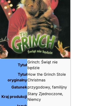
Grinch: Świąt nie
Tytuł
będzie
Tytuł
How the Grinch Stole
oryginalny
Christmas
Gatunek
przygodowy, familijny
Stany Zjednoczone,
Kraj produkcji
Niemcy