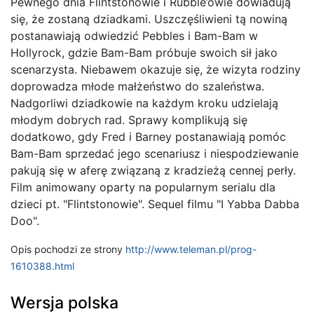
Pewnego dnia Flintstonowie i Rubble’owie dowiadują
się, że zostaną dziadkami. Uszczęśliwieni tą nowiną
postanawiają odwiedzić Pebbles i Bam-Bam w
Hollyrock, gdzie Bam-Bam próbuje swoich sił jako
scenarzysta. Niebawem okazuje się, że wizyta rodziny
doprowadza młode małżeństwo do szaleństwa.
Nadgorliwi dziadkowie na każdym kroku udzielają
młodym dobrych rad. Sprawy komplikują się
dodatkowo, gdy Fred i Barney postanawiają pomóc
Bam-Bam sprzedać jego scenariusz i niespodziewanie
pakują się w aferę związaną z kradzieżą cennej perły.
Film animowany oparty na popularnym serialu dla
dzieci pt. "Flintstonowie". Sequel filmu "I Yabba Dabba
Doo".
Opis pochodzi ze strony
http://www.teleman.pl/prog-
1610388.html
Wersja polska