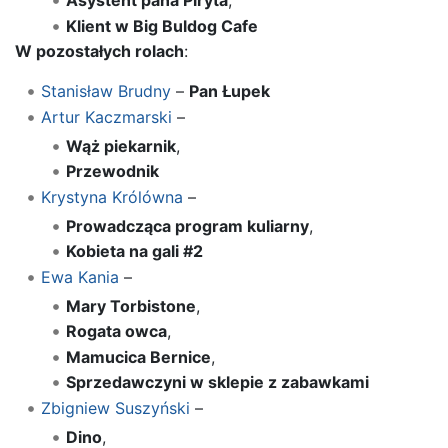
Asystent pana Piryta
,
Klient w Big Buldog Cafe
W pozostałych rolach
:
Stanisław Brudny
–
Pan Łupek
Artur Kaczmarski
–
Wąż piekarnik
,
Przewodnik
Krystyna Królówna
–
Prowadcząca program kuliarny
,
Kobieta na gali #2
Ewa Kania
–
Mary Torbistone
,
Rogata owca
,
Mamucica Bernice
,
Sprzedawczyni w sklepie z zabawkami
Zbigniew Suszyński
–
Dino
,