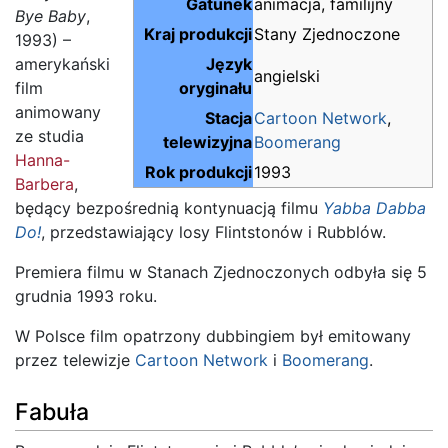
Gatunek
animacja, familijny
Bye Baby
,
Kraj produkcji
Stany Zjednoczone
1993) –
amerykański
Język
angielski
film
oryginału
animowany
Stacja
Cartoon Network
,
ze studia
telewizyjna
Boomerang
Hanna-
Rok produkcji
1993
Barbera
,
będący bezpośrednią kontynuacją filmu
Yabba Dabba
Do!
, przedstawiający losy Flintstonów i Rubblów.
Premiera filmu w Stanach Zjednoczonych odbyła się 5
grudnia 1993 roku.
W Polsce film opatrzony dubbingiem był emitowany
przez telewizje
Cartoon Network
i
Boomerang
.
Fabuła