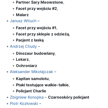
Partner Sary Meowstone
,
Facet przy wejściu #2
,
Malarz
Janusz Wituch
–
Facet przy wejściu #1
,
Facet przy sklepie z odzieżą
,
Pacjent z laską
Andrzej Chudy
–
Dinozaur budowlany
,
Lekarz
,
Ochroniarz
Aleksander Mikołajczak
–
Kapitan samolotu
,
Ptaki testujące walkie-talkie
,
Policjant Charlie
Zbigniew Konopka
–
Czarnoskóry policjant
Piotr Kozłowski
–