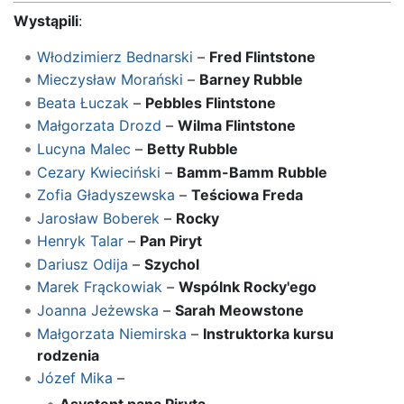
Wystąpili
:
Włodzimierz Bednarski
–
Fred Flintstone
Mieczysław Morański
–
Barney Rubble
Beata Łuczak
–
Pebbles Flintstone
Małgorzata Drozd
–
Wilma Flintstone
Lucyna Malec
–
Betty Rubble
Cezary Kwieciński
–
Bamm-Bamm Rubble
Zofia Gładyszewska
–
Teściowa Freda
Jarosław Boberek
–
Rocky
Henryk Talar
–
Pan Piryt
Dariusz Odija
–
Szychol
Marek Frąckowiak
–
Wspólnk Rocky'ego
Joanna Jeżewska
–
Sarah Meowstone
Małgorzata Niemirska
–
Instruktorka kursu
rodzenia
Józef Mika
–