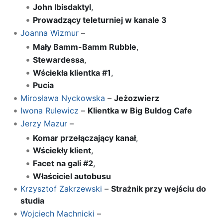
John Ibisdaktyl
,
Prowadzący teleturniej w kanale 3
Joanna Wizmur
–
Mały Bamm-Bamm Rubble
,
Stewardessa
,
Wściekła klientka #1
,
Pucia
Mirosława Nyckowska
–
Jeżozwierz
Iwona Rulewicz
–
Klientka w Big Buldog Cafe
Jerzy Mazur
–
Komar przełączający kanał
,
Wściekły klient
,
Facet na gali #2
,
Właściciel autobusu
Krzysztof Zakrzewski
–
Strażnik przy wejściu do
studia
Wojciech Machnicki
–