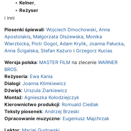
Kelner
,
Reżyser
i inni
Piosenki śpiewali
:
Wojciech Dmochowski
,
Anna
Apostolakis
,
Małgorzata Olszewska
,
Monika
Wierzbicka
,
Piotr Gogol
,
Adam Krylik
,
Joanna Pałucka
,
Anna Ścigalska
,
Stefan Każuro
i
Grzegorz Kucias
Wersja polska
:
MASTER FILM
na zlecenie
WARNER
BROS.
Reżyseria
:
Ewa Kania
Dialogi
:
Joanna Klimkiewicz
Dźwięk
:
Urszula Ziarkiewicz
Montaż
:
Agnieszka Kołodziejczyk
Kierownictwo produkcji
:
Romuald Cieślak
Teksty piosenek
:
Andrzej Brzeski
Opracowanie muzyczne
:
Eugeniusz Majchrzak
Lektor
:
Maciej Gudowski