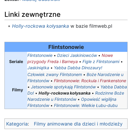
Linki zewnętrzne
Holly-rockowa kołysanka
w bazie filmweb.pl
Flintstonowie
Flintstonowie
•
Dzieci Jaskiniowców
•
Nowe
Seriale
przygody Freda i Barneya
•
Figle z Flintstonami
•
Jaskiniątka
•
Yabba Dabba Dinozaury!
Człowiek zwany Flintstonem
•
Boże Narodzenie u
Flintstonów
•
Flintstonowie: Rockula i Frankenstone
•
Jetsonowie spotykają Flintstonów
•
Yabba Dabba
Filmy
Do!
•
Holly-rockowa kołysanka
•
Rodzinne Boże
Narodzenie u Flintstonów
•
Opowieść wigilijna
Flintstonów
•
Flintstonowie: Wielkie Łubu-dubu
Kategoria
:
Filmy animowane dla dzieci i młodzieży