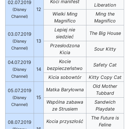
Koci manifest
02.07.2019
Liberation
12
(Disney
Wielki Ming
Ming the
Channel)
Magnifico
Magnifico
Lepiej nie
The Big House
03.07.2019
siedzieć
13
(Disney
Przesłodzona
Channel)
Sour Kitty
Kicia
Kocie
04.07.2019
Safety Cat
bezpieczeństwo
14
(Disney
Channel)
Kicia sobowtór
Kitty Copy Cat
Old Mother
Matka Baryłowna
05.07.2019
Tubbard
15
(Disney
Wspólna zabawa
Sandwich
Channel)
ze Strusiem
Playdate
The Future is
Kocia przyszłość
08.07.2019
Feline
16