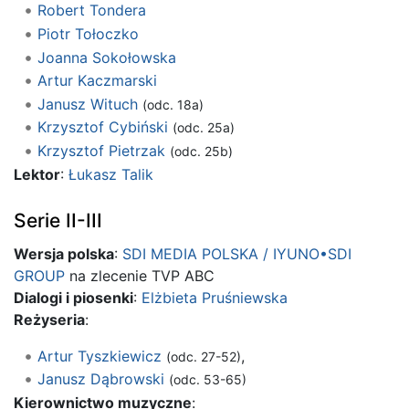
Robert Tondera
Piotr Tołoczko
Joanna Sokołowska
Artur Kaczmarski
Janusz Wituch
(odc. 18a)
Krzysztof Cybiński
(odc. 25a)
Krzysztof Pietrzak
(odc. 25b)
Lektor
:
Łukasz Talik
Serie II-III
Wersja polska
:
SDI MEDIA POLSKA / IYUNO•SDI
GROUP
na zlecenie TVP ABC
Dialogi i piosenki
:
Elżbieta Pruśniewska
Reżyseria
:
Artur Tyszkiewicz
,
(odc. 27-52)
Janusz Dąbrowski
(odc. 53-65)
Kierownictwo muzyczne
: