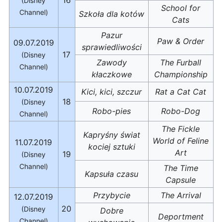
(Disney
School for
Channel)
Szkoła dla kotów
Cats
Pazur
Paw & Order
09.07.2019
sprawiedliwości
17
(Disney
Zawody
The Furball
Channel)
kłaczkowe
Championship
10.07.2019
Kici, kici, szczur
Rat a Cat Cat
18
(Disney
Robo-pies
Robo-Dog
Channel)
The Fickle
Kapryśny świat
World of Feline
11.07.2019
kociej sztuki
Art
19
(Disney
Channel)
The Time
Kapsuła czasu
Capsule
Przybycie
The Arrival
12.07.2019
20
(Disney
Dobre
Deportment
Channel)