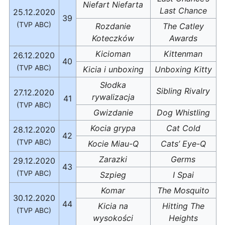
Niefart Niefarta
Last Chance
25.12.2020
39
(TVP ABC)
Rozdanie
The Catley
Koteczków
Awards
Kicioman
Kittenman
26.12.2020
40
(TVP ABC)
Kicia i unboxing
Unboxing Kitty
Słodka
Sibling Rivalry
27.12.2020
rywalizacja
41
(TVP ABC)
Gwizdanie
Dog Whistling
Kocia grypa
Cat Cold
28.12.2020
42
(TVP ABC)
Kocie Miau-Q
Cats’ Eye-Q
Zarazki
Germs
29.12.2020
43
(TVP ABC)
Szpieg
I Spai
Komar
The Mosquito
30.12.2020
44
Kicia na
Hitting The
(TVP ABC)
wysokości
Heights