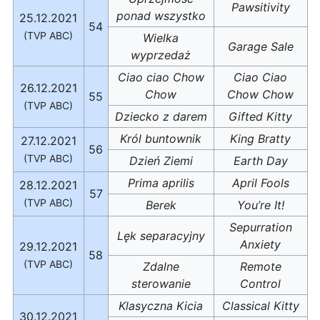
Pawsitivity
ponad wszystko
25.12.2021
54
(TVP ABC)
Wielka
Garage Sale
wyprzedaż
Ciao ciao Chow
Ciao Ciao
26.12.2021
Chow
Chow Chow
55
(TVP ABC)
Dziecko z darem
Gifted Kitty
Król buntownik
King Bratty
27.12.2021
56
(TVP ABC)
Dzień Ziemi
Earth Day
Prima aprilis
April Fools
28.12.2021
57
(TVP ABC)
Berek
You’re It!
Sepurration
Lęk separacyjny
Anxiety
29.12.2021
58
(TVP ABC)
Zdalne
Remote
sterowanie
Control
Klasyczna Kicia
Classical Kitty
30.12.2021