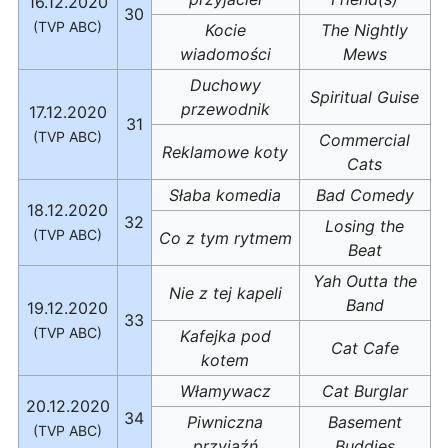
16.12.2020
30
(TVP ABC)
Kocie
The Nightly
wiadomości
Mews
Duchowy
Spiritual Guise
przewodnik
17.12.2020
31
(TVP ABC)
Commercial
Reklamowe koty
Cats
Słaba komedia
Bad Comedy
18.12.2020
32
Losing the
(TVP ABC)
Co z tym rytmem
Beat
Yah Outta the
Nie z tej kapeli
Band
19.12.2020
33
(TVP ABC)
Kafejka pod
Cat Cafe
kotem
Włamywacz
Cat Burglar
20.12.2020
34
Piwniczna
Basement
(TVP ABC)
przyjaźń
Buddies