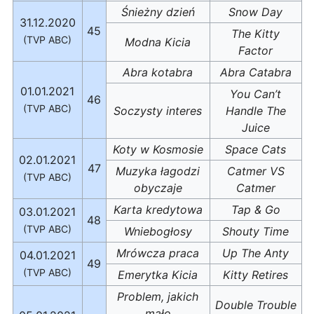
Śnieżny dzień
Snow Day
31.12.2020
45
The Kitty
(TVP ABC)
Modna Kicia
Factor
Abra kotabra
Abra Catabra
01.01.2021
You Can’t
46
(TVP ABC)
Soczysty interes
Handle The
Juice
Koty w Kosmosie
Space Cats
02.01.2021
47
Muzyka łagodzi
Catmer VS
(TVP ABC)
obyczaje
Catmer
Karta kredytowa
Tap & Go
03.01.2021
48
(TVP ABC)
Wniebogłosy
Shouty Time
Mrówcza praca
Up The Anty
04.01.2021
49
(TVP ABC)
Emerytka Kicia
Kitty Retires
Problem, jakich
Double Trouble
mało