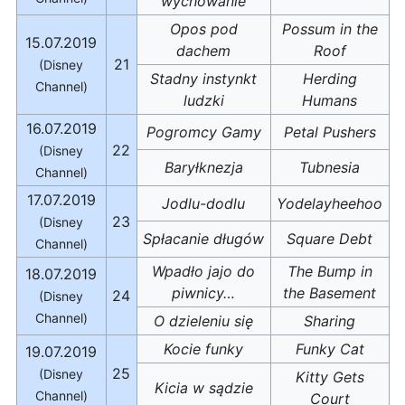
wychowanie
Opos pod
Possum in the
15.07.2019
dachem
Roof
21
(Disney
Stadny instynkt
Herding
Channel)
ludzki
Humans
16.07.2019
Pogromcy Gamy
Petal Pushers
22
(Disney
Baryłknezja
Tubnesia
Channel)
17.07.2019
Jodlu-dodlu
Yodelayheehoo
23
(Disney
Spłacanie długów
Square Debt
Channel)
Wpadło jajo do
The Bump in
18.07.2019
piwnicy…
the Basement
24
(Disney
Channel)
O dzieleniu się
Sharing
Kocie funky
Funky Cat
19.07.2019
25
(Disney
Kitty Gets
Kicia w sądzie
Channel)
Court