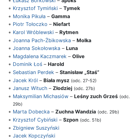
Łukasz Borkowski
–
Spoks
Krzysztof Tymiński
–
Tymek
Monika Pikuła
–
Gamma
Piotr Tołoczko
–
Niefart
Karol Wróblewski
–
Rytmen
Joanna Pach-Żbikowska
–
Molka
Joanna Sokołowska
–
Luna
Magdalena Kaczmarek
–
Olive
Dominik Łoś
–
Harold
Sebastian Perdek
–
Stanisław „Staś”
Jacek Król
–
Biała mysz
(odc. 27-52)
Janusz Wituch
–
Złodziej
(odc. 27b)
Maksymilian Michasiów
–
Leśny zuch Grześ
(odc.
29b)
Marta Dobecka
–
Zuchna Wandzia
(odc. 29b)
Krzysztof Cybiński
–
Szpon
(odc. 51b)
Zbigniew Suszyński
Jacek Kopczyński