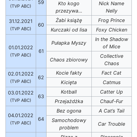
59
Kto kogo
Nick Name
(TVP ABC)
przezywa…
Nelly
Żabi książę
Frog Prince
31.12.2021
60
(TVP ABC)
Kurczaki od lisa
Foxy Chicken
In the Shadow
Pułapka Myszy
of Mice
01.01.2022
61
(TVP ABC)
Collective
Chaos zbiorowy
Chaos
Kocie fakty
Fact Cat
02.01.2022
62
(TVP ABC)
Kicięta
Catmus
Kotball
Catter Up
03.01.2022
63
(TVP ABC)
Przejażdżka
Chauf-Fur
Bez ogona
A Cat’s Tail
04.01.2022
64
Samochodowy
(TVP ABC)
Car Trouble
problem
Pizza z
Pineapple