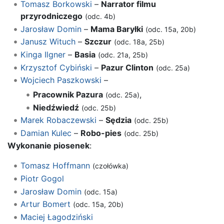
Tomasz Borkowski
–
Narrator filmu
przyrodniczego
(odc. 4b)
Jarosław Domin
–
Mama Baryłki
(odc. 15a, 20b)
Janusz Wituch
–
Szczur
(odc. 18a, 25b)
Kinga Ilgner
–
Basia
(odc. 21a, 25b)
Krzysztof Cybiński
–
Pazur Clinton
(odc. 25a)
Wojciech Paszkowski
–
Pracownik Pazura
,
(odc. 25a)
Niedźwiedź
(odc. 25b)
Marek Robaczewski
–
Sędzia
(odc. 25b)
Damian Kulec
–
Robo-pies
(odc. 25b)
Wykonanie piosenek
:
Tomasz Hoffmann
(czołówka)
Piotr Gogol
Jarosław Domin
(odc. 15a)
Artur Bomert
(odc. 15a, 20b)
Maciej Łagodziński