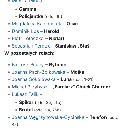
Monika Pikuła
–
Gamma
,
Policjantka
(odc. 4b)
Magdalena Kaczmarek
–
Olive
Dominik Łoś
–
Harold
Piotr Tołoczko
–
Niefart
Sebastian Perdek
–
Stanisław „Staś”
W pozostałych rolach
:
Bartosz Budny
–
Rytmen
Joanna Pach-Żbikowska
–
Molka
Joanna Sokołowska
–
Luna
(odc. 1-21)
Michał Przybysz
–
„Farciarz” Chuck Churner
Łukasz Talik
–
Spiker
,
(odc. 3b, 21b)
Brutal
(odc. 9a, 25b)
Joanna Węgrzynowska-Cybińska
–
Telefon
(odc.
4a)