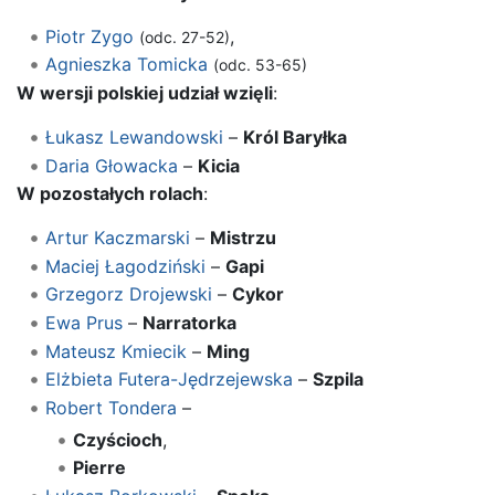
Piotr Zygo
,
(odc. 27-52)
Agnieszka Tomicka
(odc. 53-65)
W wersji polskiej udział wzięli
:
Łukasz Lewandowski
–
Król Baryłka
Daria Głowacka
–
Kicia
W pozostałych rolach
:
Artur Kaczmarski
–
Mistrzu
Maciej Łagodziński
–
Gapi
Grzegorz Drojewski
–
Cykor
Ewa Prus
–
Narratorka
Mateusz Kmiecik
–
Ming
Elżbieta Futera-Jędrzejewska
–
Szpila
Robert Tondera
–
Czyścioch
,
Pierre