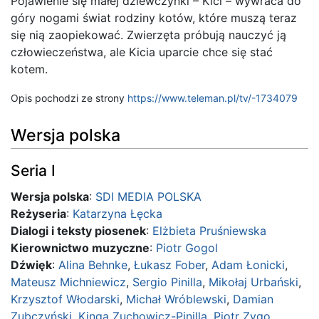
Pojawienie się małej dziewczynki – Kici – wywraca do
góry nogami świat rodziny kotów, które muszą teraz
się nią zaopiekować. Zwierzęta próbują nauczyć ją
człowieczeństwa, ale Kicia uparcie chce się stać
kotem.
Opis pochodzi ze strony
https://www.teleman.pl/tv/-1734079
Wersja polska
Seria I
Wersja polska
:
SDI MEDIA POLSKA
Reżyseria
:
Katarzyna Łęcka
Dialogi i teksty piosenek
:
Elżbieta Pruśniewska
Kierownictwo muzyczne
:
Piotr Gogol
Dźwięk
:
Alina Behnke
,
Łukasz Fober
,
Adam Łonicki
,
Mateusz Michniewicz
,
Sergio Pinilla
,
Mikołaj Urbański
,
Krzysztof Włodarski
,
Michał Wróblewski
,
Damian
Zubczyński
,
Kinga Zuchowicz-Pinilla
,
Piotr Zygo