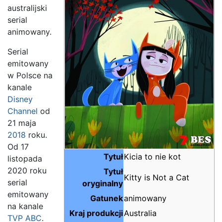
australijski
serial
animowany.
Serial
emitowany
w Polsce na
kanale
Disney
Channel
od
21 maja
2018
roku.
Od 17
Tytuł
Kicia to nie kot
listopada
2020 roku
Tytuł
Kitty is Not a Cat
serial
oryginalny
emitowany
Gatunek
animowany
na kanale
Kraj produkcji
Australia
TVP ABC
.