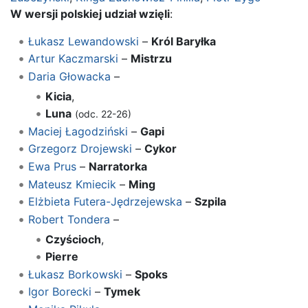
W wersji polskiej udział wzięli
:
Łukasz Lewandowski
–
Król Baryłka
Artur Kaczmarski
–
Mistrzu
Daria Głowacka
–
Kicia
,
Luna
(odc. 22-26)
Maciej Łagodziński
–
Gapi
Grzegorz Drojewski
–
Cykor
Ewa Prus
–
Narratorka
Mateusz Kmiecik
–
Ming
Elżbieta Futera-Jędrzejewska
–
Szpila
Robert Tondera
–
Czyścioch
,
Pierre
Łukasz Borkowski
–
Spoks
Igor Borecki
–
Tymek