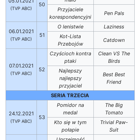
05.01.2021
50
(TVP ABC)
Przyjaciele
Pen Pals
korespondencyjni
O lenistwie
Laziness
06.01.2021
51
Kot-Lista
(TVP ABC)
Catdown
Przebojów
Czyścioch kontra
Clean VS The
ptaki
Birds
07.01.2021
52
Najlepszy
(TVP ABC)
Best Best
najlepszy
Friend
przyjaciel
SERIA TRZECIA
Pomidor na
The Big
medal
Tomato
24.12.2021
53
(TVP ABC)
Kto się w tym
Trivial Paw-
połapie
Suit
Uprzejmość