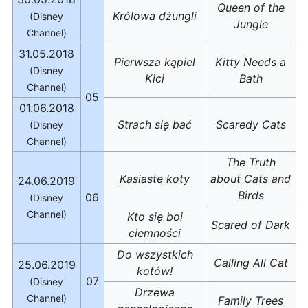
Queen of the
Królowa dżungli
(Disney
Jungle
Channel)
31.05.2018
Pierwsza kąpiel
Kitty Needs a
(Disney
Kici
Bath
Channel)
05
01.06.2018
Strach się bać
Scaredy Cats
(Disney
Channel)
The Truth
Kasiaste koty
about Cats and
24.06.2019
Birds
06
(Disney
Channel)
Kto się boi
Scared of Dark
ciemności
Do wszystkich
Calling All Cat
25.06.2019
kotów!
07
(Disney
Drzewa
Channel)
Family Trees