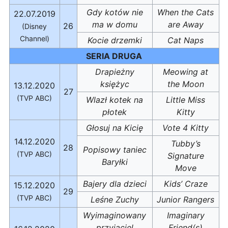
Gdy kotów nie
When the Cats
22.07.2019
ma w domu
are Away
26
(Disney
Channel)
Kocie drzemki
Cat Naps
SERIA DRUGA
Drapieżny
Meowing at
księżyc
the Moon
13.12.2020
27
(TVP ABC)
Wlazł kotek na
Little Miss
płotek
Kitty
Głosuj na Kicię
Vote 4 Kitty
14.12.2020
Tubby’s
28
Popisowy taniec
(TVP ABC)
Signature
Baryłki
Move
Bajery dla dzieci
Kids’ Craze
15.12.2020
29
(TVP ABC)
Leśne Zuchy
Junior Rangers
Wyimaginowany
Imaginary
przyjaciel
Friend(s)