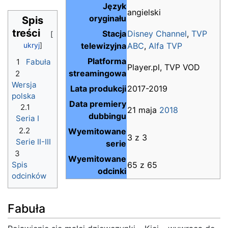
Język
angielski
oryginału
Spis
treści
Stacja
Disney Channel
,
TVP
telewizyjna
ABC
,
Alfa TVP
Platforma
1
Fabuła
Player.pl, TVP VOD
streamingowa
2
Wersja
Lata produkcji
2017-2019
polska
Data premiery
2.1
21 maja
2018
dubbingu
Seria I
2.2
Wyemitowane
3 z 3
Serie II-III
serie
3
Wyemitowane
65 z 65
Spis
odcinki
odcinków
Fabuła