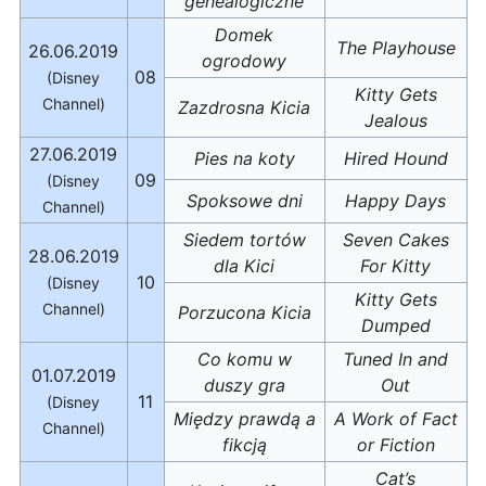
genealogiczne
Domek
The Playhouse
26.06.2019
ogrodowy
08
(Disney
Kitty Gets
Channel)
Zazdrosna Kicia
Jealous
27.06.2019
Pies na koty
Hired Hound
09
(Disney
Spoksowe dni
Happy Days
Channel)
Siedem tortów
Seven Cakes
28.06.2019
dla Kici
For Kitty
10
(Disney
Kitty Gets
Channel)
Porzucona Kicia
Dumped
Co komu w
Tuned In and
01.07.2019
duszy gra
Out
11
(Disney
Między prawdą a
A Work of Fact
Channel)
fikcją
or Fiction
Cat’s