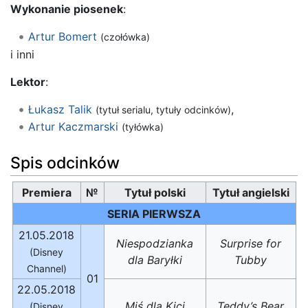
Wykonanie piosenek
:
Artur Bomert
(czołówka)
i inni
Lektor
:
Łukasz Talik
,
(tytuł serialu, tytuły odcinków)
Artur Kaczmarski
(tyłówka)
Spis odcinków
Premiera
№
Tytuł polski
Tytuł angielski
SERIA PIERWSZA
21.05.2018
Niespodzianka
Surprise for
(Disney
dla Baryłki
Tubby
Channel)
01
22.05.2018
Miś dla Kici
Teddy’s Bear
(Disney