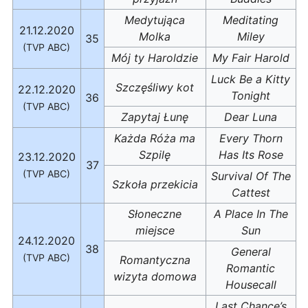
Medytująca
Meditating
21.12.2020
Molka
Miley
35
(TVP ABC)
Mój ty Haroldzie
My Fair Harold
Luck Be a Kitty
Szczęśliwy kot
22.12.2020
Tonight
36
(TVP ABC)
Zapytaj Łunę
Dear Luna
Każda Róża ma
Every Thorn
Szpilę
Has Its Rose
23.12.2020
37
(TVP ABC)
Survival Of The
Szkoła przekicia
Cattest
Słoneczne
A Place In The
miejsce
Sun
24.12.2020
38
General
(TVP ABC)
Romantyczna
Romantic
wizyta domowa
Housecall
Last Chance’s