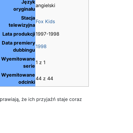
Język
angielski
oryginału
Stacja
Fox Kids
telewizyjna
Lata produkcji
1997-1998
Data premiery
1998
dubbingu
Wyemitowane
1 z 1
serie
Wyemitowane
44 z 44
odcinki
rawiają, że ich przyjaźń staje coraz