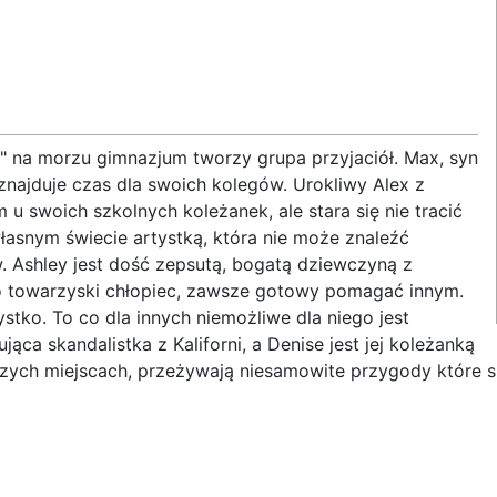
 na morzu gimnazjum tworzy grupa przyjaciół. Max, syn
znajduje czas dla swoich kolegów. Urokliwy Alex z
u swoich szkolnych koleżanek, ale stara się nie tracić
własnym świecie artystką, która nie może znaleźć
. Ashley jest dość zepsutą, bogatą dziewczyną z
zo towarzyski chłopiec, zawsze gotowy pomagać innym.
stko. To co dla innych niemożliwe dla niego jest
jąca skandalistka z Kaliforni, a Denise jest jej koleżanką
szych miejscach, przeżywają niesamowite przygody które sp