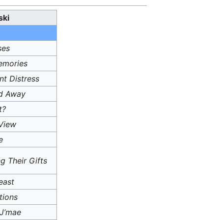
ski
ses
emories
t Distress
ed Away
t?
View
e
g Their Gifts
east
tions
 J’mae