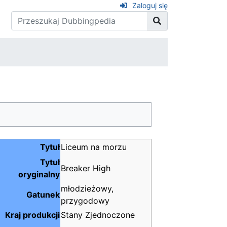
Zaloguj się
Tytuł
Liceum na morzu
Tytuł
Breaker High
oryginalny
młodzieżowy,
Gatunek
przygodowy
Kraj produkcji
Stany Zjednoczone