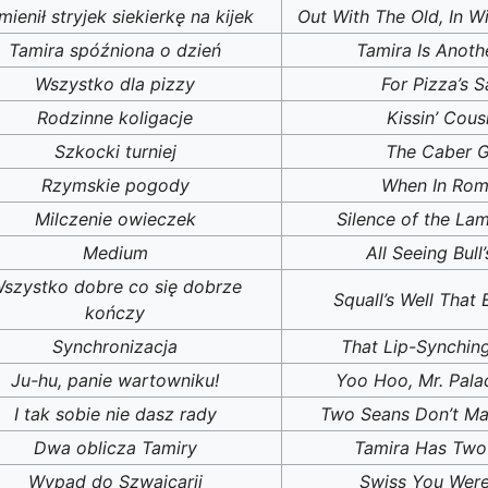
mienił stryjek siekierkę na kijek
Out With The Old, In W
Tamira spóźniona o dzień
Tamira Is Anoth
Wszystko dla pizzy
For Pizza’s 
Rodzinne koligacje
Kissin’ Cous
Szkocki turniej
The Caber 
Rzymskie pogody
When In Ro
Milczenie owieczek
Silence of the La
Medium
All Seeing Bull
szystko dobre co się dobrze
Squall’s Well That 
kończy
Synchronizacja
That Lip-Synching
Ju-hu, panie wartowniku!
Yoo Hoo, Mr. Pala
I tak sobie nie dasz rady
Two Seans Don’t Ma
Dwa oblicza Tamiry
Tamira Has Two
Wypad do Szwajcarii
Swiss You Wer