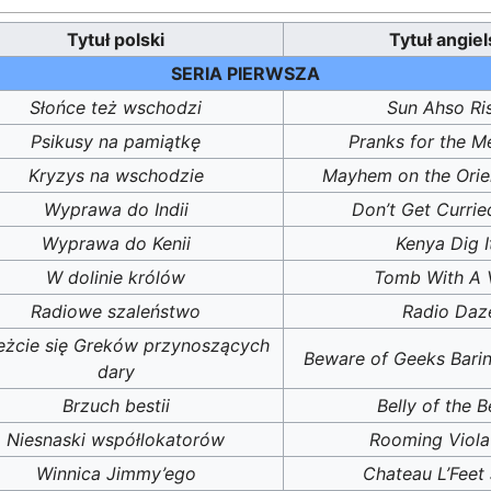
Tytuł polski
Tytuł angiel
SERIA PIERWSZA
Słońce też wschodzi
Sun Ahso Ri
Psikusy na pamiątkę
Pranks for the M
Kryzys na wschodzie
Mayhem on the Orien
Wyprawa do Indii
Don’t Get Curri
Wyprawa do Kenii
Kenya Dig I
W dolinie królów
Tomb With A 
Radiowe szaleństwo
Radio Daz
eżcie się Greków przynoszących
Beware of Geeks Barin
dary
Brzuch bestii
Belly of the B
Niesnaski współlokatorów
Rooming Viola
Winnica Jimmy’ego
Chateau L’Feet