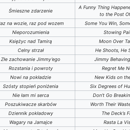
A Funny Thing Happen
Śmieszne zdarzenie
to the Post Of
az na wozie, raz pod wozem
Some You Win, Som
Nieporozumienia
Stowing Pai
Księżyc nad Tamirą
Moon Over Ta
Celny strzał
He Shoots, He 
Złe zachowanie Jimmy’ego
Jimmy Behaving
Rozstania i powroty
Regret Me N
Nowi na pokładzie
New Kids on th
Szósty stopień poniżenia
Six Degrees of Hu
Nie łam mi serca
Don’t Go Breakin
Poszukiwacze skarbów
Worth Their Waste
Dziennik pokładowy
The Deck’s F
Wagary na Jamajce
Rasta La Vi