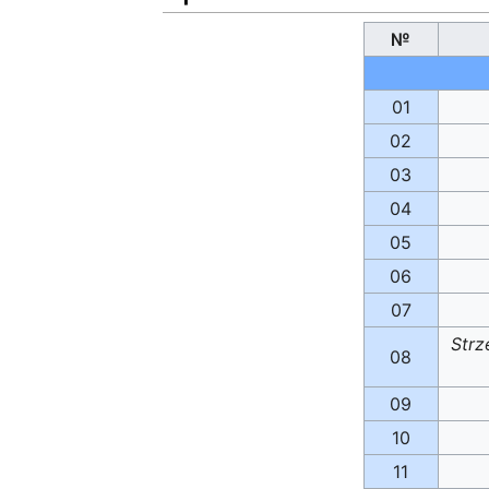
№
01
02
03
04
05
06
07
Strz
08
09
10
11