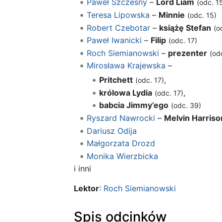
Paweł Szczesny
–
Lord Liam
(odc. 1
Teresa Lipowska
–
Minnie
(odc. 15)
Robert Czebotar
–
książę Stefan
(o
Paweł Iwanicki
–
Filip
(odc. 17)
Roch Siemianowski
–
prezenter
(od
Mirosława Krajewska
–
Pritchett
,
(odc. 17)
królowa Lydia
,
(odc. 17)
babcia Jimmy’ego
(odc. 39)
Ryszard Nawrocki
–
Melvin Harriso
Dariusz Odija
Małgorzata Drozd
Monika Wierzbicka
i inni
Lektor
:
Roch Siemianowski
Spis odcinków