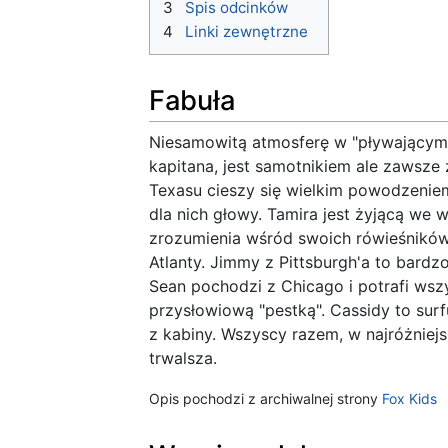
3
Spis odcinków
4
Linki zewnętrzne
Fabuła
Niesamowitą atmosferę w "pływającym"
kapitana, jest samotnikiem ale zawsze 
Texasu cieszy się wielkim powodzeniem 
dla nich głowy. Tamira jest żyjącą we 
zrozumienia wśród swoich rówieśników
Atlanty. Jimmy z Pittsburgh'a to bard
Sean pochodzi z Chicago i potrafi wszy
przysłowiową "pestką". Cassidy to surfu
z kabiny. Wszyscy razem, w najróżniej
trwalsza.
Opis pochodzi z archiwalnej strony
Fox Kids