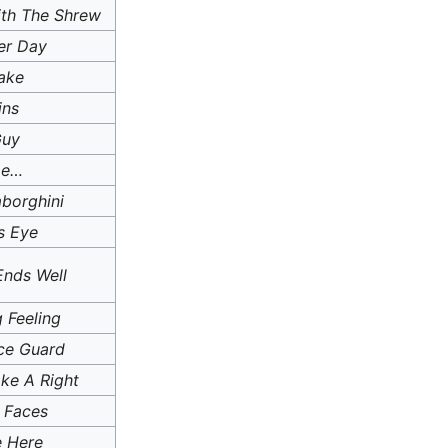
ith The Shrew
er Day
Sake
ins
Guy
me…
mborghini
’s Eye
Ends Well
 Feeling
ce Guard
ke A Right
 Faces
e Here