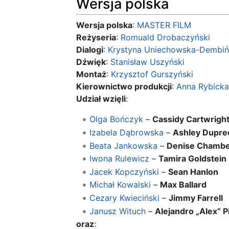
Wersja polska
Wersja polska
:
MASTER FILM
Reżyseria
:
Romuald Drobaczyński
Dialogi
:
Krystyna Uniechowska-Dembiń
Dźwięk
:
Stanisław Uszyński
Montaż
:
Krzysztof Gurszyński
Kierownictwo produkcji
:
Anna Rybicka
Udział wzięli
:
Olga Bończyk
–
Cassidy Cartwrigh
Izabela Dąbrowska
–
Ashley Dupre
Beata Jankowska
–
Denise Chambe
Iwona Rulewicz
–
Tamira Goldstein
Jacek Kopczyński
–
Sean Hanlon
Michał Kowalski
–
Max Ballard
Cezary Kwieciński
–
Jimmy Farrell
Janusz Wituch
–
Alejandro „Alex” 
oraz
: