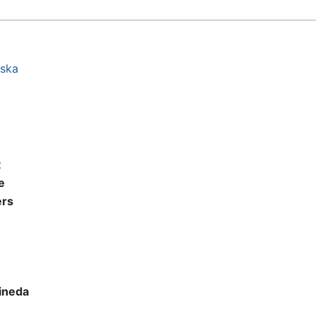
ska
t
e
rs
Pineda