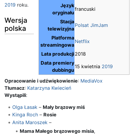
2019
roku.
Język
francuski
oryginału
Wersja
Stacja
Polsat JimJam
polska
telewizyjna
Platforma
Netflix
streamingowa
Lata produkcji
2018
Data premiery
15 kwietnia
2019
dubbingu
Opracowanie i udźwiękowienie
:
MediaVox
Tłumacz
:
Katarzyna Kwiecień
Wystąpili
:
Olga Łasak
–
Mały brązowy miś
Kinga Roch
–
Rosie
Anita Maroszek
–
Mama Małego brązowego misia
,