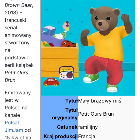
Brown Bear
,
2018) –
francuski
serial
animowany
stworzony
na
podstawie
serii książek
Petit Ours
Brun
.
Emitowany
jest w
Tytuł
Mały brązowy miś
Polsce na
Tytuł
Petit Ours Brun
kanale
oryginalny
Polsat
Gatunek
familijny
JimJam
od
Kraj produkcji
Francja
15 kwietnia