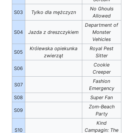
No Ghouls
S03
Tylko dla mężczyzn
Allowed
Department of
S04
Jazda z dreszczykiem
Monster
Vehicles
Królewska opiekunka
Royal Pest
S05
zwierząt
Sitter
Cookie
S06
Creeper
Fashion
S07
Emergency
S08
Super Fan
Zom-Beach
S09
Party
Kind
S10
Campagin: The