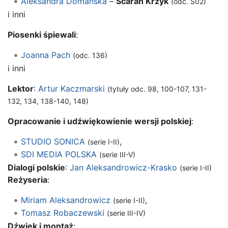
Aleksandra Domańska
–
Scarah Krzyk
(odc. S02)
i inni
Piosenki śpiewali
:
Joanna Pach
(odc. 136)
i inni
Lektor
:
Artur Kaczmarski
(tytuły odc. 98, 100-107, 131-
132, 134, 138-140, 148)
Opracowanie i udźwiękowienie wersji polskiej
:
STUDIO SONICA
,
(serie I-II)
SDI MEDIA POLSKA
(serie III-V)
Dialogi polskie
:
Jan Aleksandrowicz-Krasko
(serie I-II)
Reżyseria
:
Miriam Aleksandrowicz
,
(serie I-II)
Tomasz Robaczewski
(serie III-IV)
Dźwięk i montaż
: