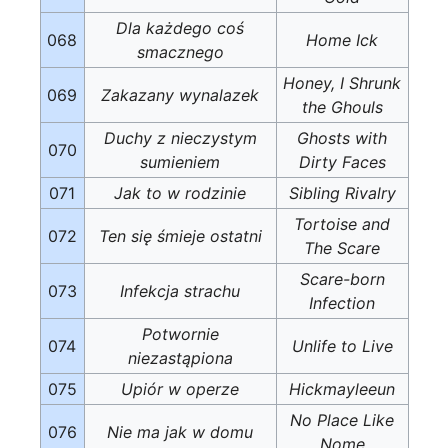
Dla każdego coś
068
Home Ick
smacznego
Honey, I Shrunk
069
Zakazany wynalazek
the Ghouls
Duchy z nieczystym
Ghosts with
070
sumieniem
Dirty Faces
071
Jak to w rodzinie
Sibling Rivalry
Tortoise and
072
Ten się śmieje ostatni
The Scare
Scare-born
073
Infekcja strachu
Infection
Potwornie
074
Unlife to Live
niezastąpiona
075
Upiór w operze
Hickmayleeun
No Place Like
076
Nie ma jak w domu
Nome