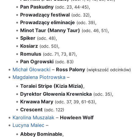
Pan Paskudny
,
(odc. 23, 44-45)
Prowadzący festiwal
,
(odc. 32)
Prowadzący eliminacje
,
(odc. 39)
Minot Taur (Manny Taur)
,
(odc. 46, 51)
Spiker
,
(odc. 48)
Kosiarz
,
(odc. 50)
Romulus
,
(odc. 71, 73, 87)
Pan Ogrowski
(odc. 83)
Michał Głowacki
–
Ross Palony
(większość odcinków)
Magdalena Piotrowska
–
Toralei Stripe (Kizia Mizia)
,
Dyrektor Głowenia Krewnicka
,
(odc. 35)
Krwawa Mary
,
(odc. 37, 39, 61-63)
Crescent
(odc. 122)
Karolina Muszalak
–
Howleen Wolf
Lucyna Malec
–
Abbey Bominable
,