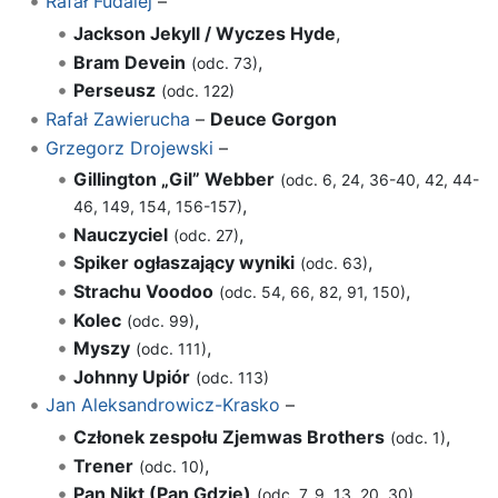
Rafał Fudalej
–
Jackson Jekyll / Wyczes Hyde
,
Bram Devein
,
(odc. 73)
Perseusz
(odc. 122)
Rafał Zawierucha
–
Deuce Gorgon
Grzegorz Drojewski
–
Gillington „Gil” Webber
(odc. 6, 24, 36-40, 42, 44-
,
46, 149, 154, 156-157)
Nauczyciel
,
(odc. 27)
Spiker ogłaszający wyniki
,
(odc. 63)
Strachu Voodoo
,
(odc. 54, 66, 82, 91, 150)
Kolec
,
(odc. 99)
Myszy
,
(odc. 111)
Johnny Upiór
(odc. 113)
Jan Aleksandrowicz-Krasko
–
Członek zespołu Zjemwas Brothers
,
(odc. 1)
Trener
,
(odc. 10)
Pan Nikt (Pan Gdzie)
,
(odc. 7, 9, 13, 20, 30)