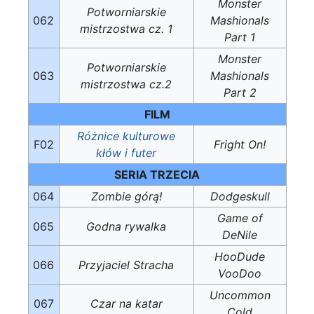
Monster
Potworniarskie
062
Mashionals
mistrzostwa cz. 1
Part 1
Monster
Potworniarskie
063
Mashionals
mistrzostwa cz.2
Part 2
FILM
Różnice kulturowe
F02
Fright On!
kłów i futer
SERIA TRZECIA
064
Zombie górą!
Dodgeskull
Game of
065
Godna rywalka
DeNile
HooDude
066
Przyjaciel Stracha
VooDoo
Uncommon
067
Czar na katar
Cold