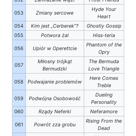
Hyde Your
053
Zmiany sercowe
Heart
054
Kim jest „Cerberek”?
Ghostly Gossip
055
Potwora żal
Hiss-teria
Phantom of the
056
Upiór w Operettcie
Opry
Miłosny trójkąt
The Bermuda
057
Bermudzki
Love Triangle
Here Comes
058
Podwajanie problemów
Treble
Dueling
059
Podwójna Osobowość
Personality
060
Rządy Neferki
Neferamore
Rising From the
061
Powrót zza grobu
Dead