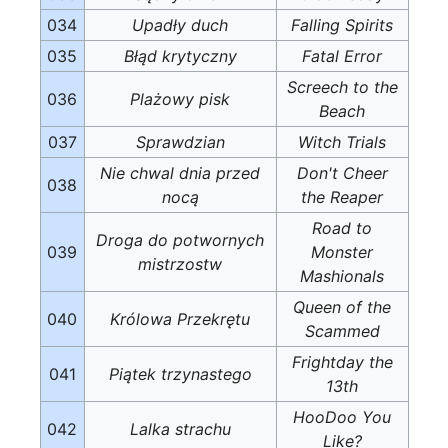
034
Upadły duch
Falling Spirits
035
Błąd krytyczny
Fatal Error
Screech to the
036
Plażowy pisk
Beach
037
Sprawdzian
Witch Trials
Nie chwal dnia przed
Don't Cheer
038
nocą
the Reaper
Road to
Droga do potwornych
039
Monster
mistrzostw
Mashionals
Queen of the
040
Królowa Przekrętu
Scammed
Frightday the
041
Piątek trzynastego
13th
HooDoo You
042
Lalka strachu
Like?