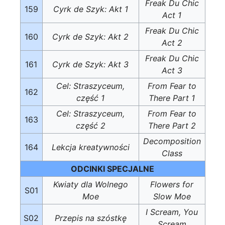
Freak Du Chic
159
Cyrk de Szyk: Akt 1
Act 1
Freak Du Chic
160
Cyrk de Szyk: Akt 2
Act 2
Freak Du Chic
161
Cyrk de Szyk: Akt 3
Act 3
Cel: Straszyceum,
From Fear to
162
część 1
There Part 1
Cel: Straszyceum,
From Fear to
163
część 2
There Part 2
Decomposition
164
Lekcja kreatywności
Class
ODCINKI SPECJALNE
Kwiaty dla Wolnego
Flowers for
S01
Moe
Slow Moe
I Scream, You
S02
Przepis na szóstkę
Scream