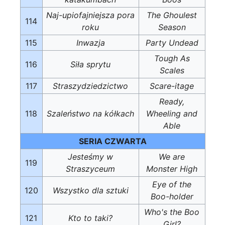
Naj-upiofajniejsza pora
The Ghoulest
114
roku
Season
115
Inwazja
Party Undead
Tough As
116
Siła sprytu
Scales
117
Straszydziedzictwo
Scare-itage
Ready,
118
Szaleństwo na kółkach
Wheeling and
Able
SERIA CZWARTA
Jesteśmy w
We are
119
Straszyceum
Monster High
Eye of the
120
Wszystko dla sztuki
Boo-holder
Who's the Boo
121
Kto to taki?
Girl?