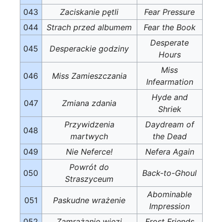
043
Zaciskanie pętli
Fear Pressure
044
Strach przed albumem
Fear the Book
Desperate
045
Desperackie godziny
Hours
Miss
046
Miss Zamieszczania
Infearmation
Hyde and
047
Zmiana zdania
Shriek
Przywidzenia
Daydream of
048
martwych
the Dead
049
Nie Neferce!
Nefera Again
Powrót do
050
Back-to-Ghoul
Straszyceum
Abominable
051
Paskudne wrażenie
Impression
052
Zamrażanie więzi
Frost Friends