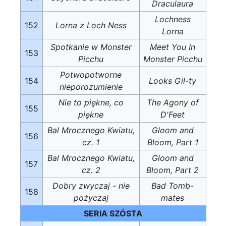
Draculaura
Lochness
152
Lorna z Loch Ness
Lorna
Spotkanie w Monster
Meet You In
153
Picchu
Monster Picchu
Potwopotworne
154
Looks Gil-ty
nieporozumienie
Nie to piękne, co
The Agony of
155
piękne
D'Feet
Bal Mrocznego Kwiatu,
Gloom and
156
cz. 1
Bloom, Part 1
Bal Mrocznego Kwiatu,
Gloom and
157
cz. 2
Bloom, Part 2
Dobry zwyczaj - nie
Bad Tomb-
158
pożyczaj
mates
SERIA SZÓSTA