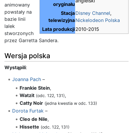
angielski
oryginału
animowany
powstały na
Stacja
Disney Channel
,
bazie linii
telewizyjna
Nickelodeon Polska
lalek
Lata produkcji
2010-2015
stworzonych
przez Garretta Sandera.
Wersja polska
Wystąpili
:
Joanna Pach
–
Frankie Stein
,
Watzit
,
(odc. 122, 131)
Catty Noir
(jedna kwestia w odc. 133)
Dorota Furtak
–
Cleo de Nile
,
Hissette
(odc. 122, 131)