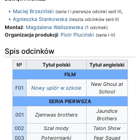
Maciej Brzeziński
,
(seria I i pierwsze odcinki serii II)
Agnieszka Stankowska
(reszta odcinków serii II)
Montaż
:
Magdalena Waliszewska
(1 odcinek)
Organizacja produkcji
:
Piotr Pluciński
(serie I-II)
Spis odcinków
№
Tytuł polski
Tytuł angielski
FILM
New Ghoul at
F01
Nowy upiór w szkole
School
SERIA PIERWSZA
Jaundice
001
Zjemwas brothers
Brothers
002
Szał mody
Talon Show
003
Potworniarki
Fear Squad