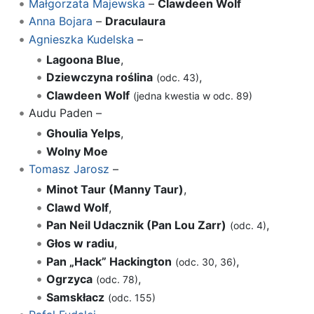
Małgorzata Majewska
–
Clawdeen Wolf
Anna Bojara
–
Draculaura
Agnieszka Kudelska
–
Lagoona Blue
,
Dziewczyna roślina
,
(odc. 43)
Clawdeen Wolf
(jedna kwestia w odc. 89)
Audu Paden –
Ghoulia Yelps
,
Wolny Moe
Tomasz Jarosz
–
Minot Taur (Manny Taur)
,
Clawd Wolf
,
Pan Neil Udacznik (Pan Lou Zarr)
,
(odc. 4)
Głos w radiu
,
Pan „Hack” Hackington
,
(odc. 30, 36)
Ogrzyca
,
(odc. 78)
Samskłacz
(odc. 155)