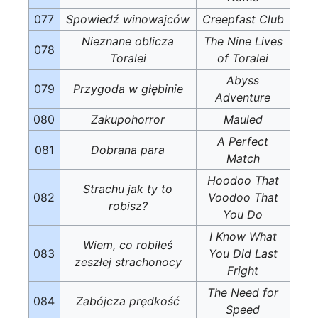
077
Spowiedź winowajców
Creepfast Club
Nieznane oblicza
The Nine Lives
078
Toralei
of Toralei
Abyss
079
Przygoda w głębinie
Adventure
080
Zakupohorror
Mauled
A Perfect
081
Dobrana para
Match
Hoodoo That
Strachu jak ty to
082
Voodoo That
robisz?
You Do
I Know What
Wiem, co robiłeś
083
You Did Last
zeszłej strachonocy
Fright
The Need for
084
Zabójcza prędkość
Speed