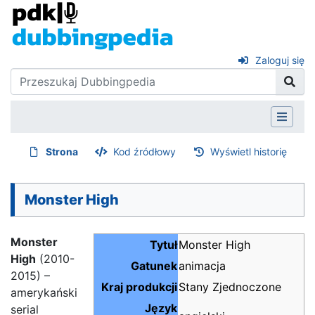
Zaloguj się
Strona
Kod źródłowy
Wyświetl historię
Monster High
Monster
Tytuł
Monster High
High
(2010-
Gatunek
animacja
2015) –
Kraj produkcji
Stany Zjednoczone
amerykański
Język
serial