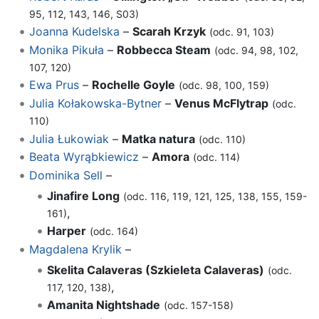
95, 112, 143, 146, S03)
Joanna Kudelska
–
Scarah Krzyk
(odc. 91, 103)
Monika Pikuła
–
Robbecca Steam
(odc. 94, 98, 102,
107, 120)
Ewa Prus
–
Rochelle Goyle
(odc. 98, 100, 159)
Julia Kołakowska-Bytner
–
Venus McFlytrap
(odc.
110)
Julia Łukowiak
–
Matka natura
(odc. 110)
Beata Wyrąbkiewicz
–
Amora
(odc. 114)
Dominika Sell
–
Jinafire Long
(odc. 116, 119, 121, 125, 138, 155, 159-
,
161)
Harper
(odc. 164)
Magdalena Krylik
–
Skelita Calaveras (Szkieleta Calaveras)
(odc.
,
117, 120, 138)
Amanita Nightshade
(odc. 157-158)