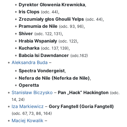
Dyrektor Głowenia Krewnicka
,
Iris Clops
,
(odc. 44)
Zrozumiały głos Ghoulii Yelps
,
(odc. 44)
Pramumia de Nile
,
(odc. 93, 96)
Shiver
,
(odc. 122, 131)
Hrabia Wspaniały
,
(odc. 122)
Kucharka
,
(odc. 137, 139)
Babcia Isi Dawndancer
(odc.162)
Aleksandra Buda
–
Spectra Vondergeist
,
Nefera de Nile (Neferka de Nile)
,
Operetta
Stanisław Biczysko
–
Pan „Hack” Hackington
(odc.
14, 24)
Iza Markiewicz
–
Gory Fangtell (Goria Fangtell)
(odc. 67, 73, 86, 164)
Maciej Kowalik
–