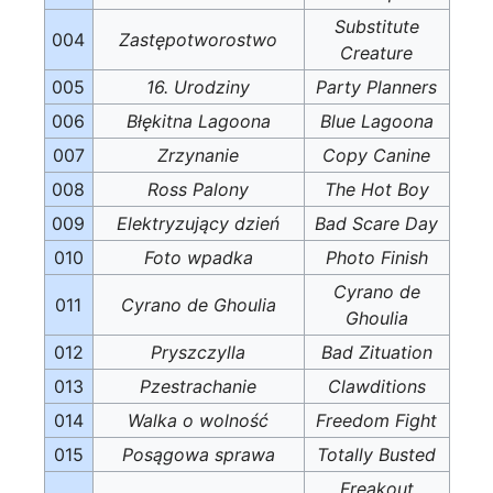
Substitute
004
Zastępotworostwo
Creature
005
16. Urodziny
Party Planners
006
Błękitna Lagoona
Blue Lagoona
007
Zrzynanie
Copy Canine
008
Ross Palony
The Hot Boy
009
Elektryzujący dzień
Bad Scare Day
010
Foto wpadka
Photo Finish
Cyrano de
011
Cyrano de Ghoulia
Ghoulia
012
Pryszczylla
Bad Zituation
013
Pzestrachanie
Clawditions
014
Walka o wolność
Freedom Fight
015
Posągowa sprawa
Totally Busted
Freakout