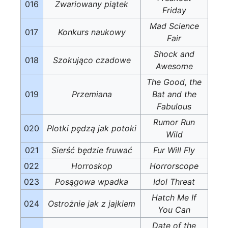
016
Zwariowany piątek
Friday
Mad Science
017
Konkurs naukowy
Fair
Shock and
018
Szokująco czadowe
Awesome
The Good, the
019
Przemiana
Bat and the
Fabulous
Rumor Run
020
Plotki pędzą jak potoki
Wild
021
Sierść będzie fruwać
Fur Will Fly
022
Horroskop
Horrorscope
023
Posągowa wpadka
Idol Threat
Hatch Me If
024
Ostrożnie jak z jajkiem
You Can
Date of the