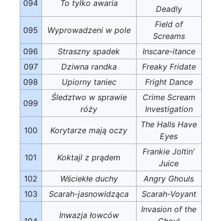
094
To tylko awaria
Deadly
Field of
095
Wyprowadzeni w pole
Screams
096
Straszny spadek
Inscare-itance
097
Dziwna randka
Freaky Fridate
098
Upiorny taniec
Fright Dance
Śledztwo w sprawie
Crime Scream
099
róży
Investigation
The Halls Have
100
Korytarze mają oczy
Eyes
Frankie Joltin'
101
Koktajl z prądem
Juice
102
Wściekłe duchy
Angry Ghouls
103
Scarah-jasnowidząca
Scarah-Voyant
Invasion of the
Inwazja łowców
104
Ghoul