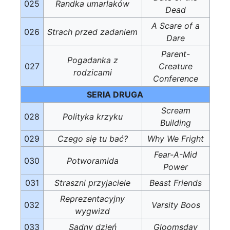
025
Randka umarlaków
Dead
A Scare of a
026
Strach przed zadaniem
Dare
Parent-
Pogadanka z
027
Creature
rodzicami
Conference
SERIA DRUGA
Scream
028
Polityka krzyku
Building
029
Czego się tu bać?
Why We Fright
Fear-A-Mid
030
Potworamida
Power
031
Straszni przyjaciele
Beast Friends
Reprezentacyjny
032
Varsity Boos
wygwizd
033
Sądny dzień
Gloomsday