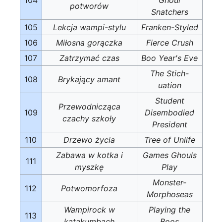
potworów
Snatchers
105
Lekcja wampi-stylu
Franken-Styled
106
Miłosna gorączka
Fierce Crush
107
Zatrzymać czas
Boo Year's Eve
The Stich-
108
Brykający amant
uation
Student
Przewodnicząca
109
Disembodied
czachy szkoły
President
110
Drzewo życia
Tree of Unlife
Zabawa w kotka i
Games Ghouls
111
myszkę
Play
Monster-
112
Potwomorfoza
Morphoseas
Wampirock w
Playing the
113
katakumbach
Boos