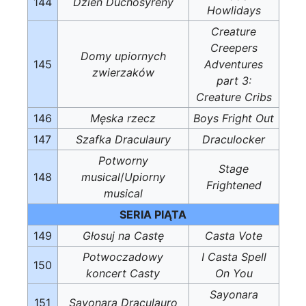
144
Dzień Duchosyreny
Howlidays
Creature
Creepers
Domy upiornych
145
Adventures
zwierzaków
part 3:
Creature Cribs
146
Męska rzecz
Boys Fright Out
147
Szafka Draculaury
Draculocker
Potworny
Stage
148
musical
/
Upiorny
Frightened
musical
SERIA PIĄTA
149
Głosuj na Castę
Casta Vote
Potwoczadowy
I Casta Spell
150
koncert Casty
On You
Sayonara
151
Sayonara Draculauro