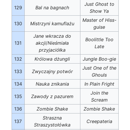
Just Ghost to
129
Bal na bagnach
Show Ya
Master of Hiss-
130
Mistrzyni kamuflażu
guise
Jane wkracza do
Boolittle Too
131
akcji
/
Nieśmiała
Late
przyjaciółka
132
Królowa dżungli
Jungle Boo-gie
Just One of the
133
Zwyczajny potwór
Ghouls
134
Nauka znikania
In Plain Fright
Join the
135
Zawody z pazurem
Scream
136
Zombie Shake
Zombie Shake
Straszna
137
Creepateria
Straszystołówka