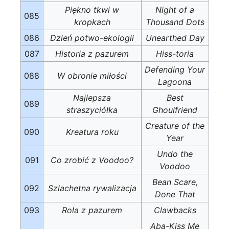
Piękno tkwi w
Night of a
085
kropkach
Thousand Dots
086
Dzień potwo-ekologii
Unearthed Day
087
Historia z pazurem
Hiss-toria
Defending Your
088
W obronie miłości
Lagoona
Najlepsza
Best
089
straszyciółka
Ghoulfriend
Creature of the
090
Kreatura roku
Year
Undo the
091
Co zrobić z Voodoo?
Voodoo
Bean Scare,
092
Szlachetna rywalizacja
Done That
093
Rola z pazurem
Clawbacks
Aba-Kiss Me