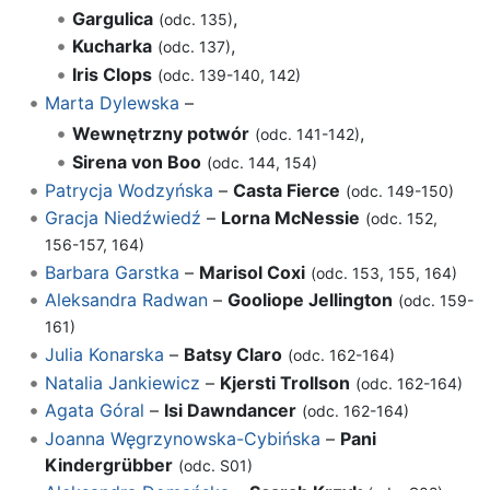
Gargulica
,
(odc. 135)
Kucharka
,
(odc. 137)
Iris Clops
(odc. 139-140, 142)
Marta Dylewska
–
Wewnętrzny potwór
,
(odc. 141-142)
Sirena von Boo
(odc. 144, 154)
Patrycja Wodzyńska
–
Casta Fierce
(odc. 149-150)
Gracja Niedźwiedź
–
Lorna McNessie
(odc. 152,
156-157, 164)
Barbara Garstka
–
Marisol Coxi
(odc. 153, 155, 164)
Aleksandra Radwan
–
Gooliope Jellington
(odc. 159-
161)
Julia Konarska
–
Batsy Claro
(odc. 162-164)
Natalia Jankiewicz
–
Kjersti Trollson
(odc. 162-164)
Agata Góral
–
Isi Dawndancer
(odc. 162-164)
Joanna Węgrzynowska-Cybińska
–
Pani
Kindergrübber
(odc. S01)