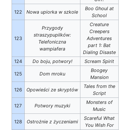
Boo Ghoul at
122
Nowa upiorka w szkole
School
Creature
Przygody
Creepers
straszypupilków:
123
Adventures
Telefoniczna
part 1: Bat
wampiafera
Dialing Disaste
124
Do boju, potwory!
Scream Spirit
Boogey
125
Dom mroku
Mansion
Tales from the
126
Opowieści ze skryptów
Script
Monsters of
127
Potwory muzyki
Music
Scareful What
128
Ostrożnie z życzeniami
You Wish For