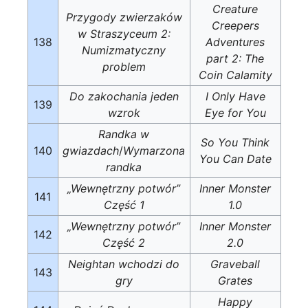
Creature
Przygody zwierzaków
Creepers
w Straszyceum 2:
138
Adventures
Numizmatyczny
part 2: The
problem
Coin Calamity
Do zakochania jeden
I Only Have
139
wzrok
Eye for You
Randka w
So You Think
140
gwiazdach
/
Wymarzona
You Can Date
randka
„Wewnętrzny potwór”
Inner Monster
141
Część 1
1.0
„Wewnętrzny potwór”
Inner Monster
142
Część 2
2.0
Neightan wchodzi do
Graveball
143
gry
Grates
Happy