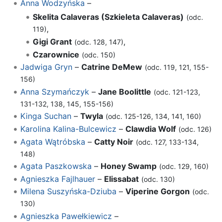
Anna Wodzyńska
–
Skelita Calaveras (Szkieleta Calaveras)
(odc.
,
119)
Gigi Grant
,
(odc. 128, 147)
Czarownice
(odc. 150)
Jadwiga Gryn
–
Catrine DeMew
(odc. 119, 121, 155-
156)
Anna Szymańczyk
–
Jane Boolittle
(odc. 121-123,
131-132, 138, 145, 155-156)
Kinga Suchan
–
Twyla
(odc. 125-126, 134, 141, 160)
Karolina Kalina-Bulcewicz
–
Clawdia Wolf
(odc. 126)
Agata Wątróbska
–
Catty Noir
(odc. 127, 133-134,
148)
Agata Paszkowska
–
Honey Swamp
(odc. 129, 160)
Agnieszka Fajlhauer
–
Elissabat
(odc. 130)
Milena Suszyńska-Dziuba
–
Viperine Gorgon
(odc.
130)
Agnieszka Pawełkiewicz
–