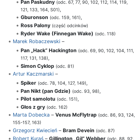
Pan Paskudny
(odc. 67, 77, 90, 102, 112, 114, 119,
,
121, 133, 164, S01)
Gburonson
,
(odc. 159, 161)
Ross Palony
(część odcinków)
Ryder Wake (Finnegan Wake)
(odc. 118)
Marek Robaczewski
–
Pan „Hack” Hackington
(odc. 69, 90, 102, 104, 111,
,
117, 131, 138)
Simon Cyklop
(odc. 81)
Artur Kaczmarski
–
Spiker
,
(odc. 78, 104, 127, 149)
Pan Nikt (pan Gdzie)
,
(odc. 93, 98)
Pilot samolotu
,
(odc. 151)
Głos z gry
(odc. 162)
Marta Dobecka
–
Venus McFlytrap
(odc. 86, 93, 124,
155-157, 163)
Grzegorz Kwiecień
–
Bram Devein
(odc. 87)
Robert Kuraś
–
Gillington „Gil” Webber
(odc. 88, 92,