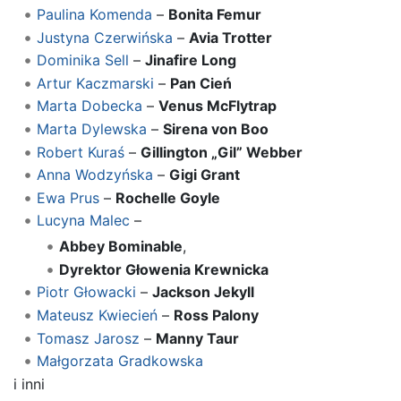
Paulina Komenda
–
Bonita Femur
Justyna Czerwińska
–
Avia Trotter
Dominika Sell
–
Jinafire Long
Artur Kaczmarski
–
Pan Cień
Marta Dobecka
–
Venus McFlytrap
Marta Dylewska
–
Sirena von Boo
Robert Kuraś
–
Gillington „Gil” Webber
Anna Wodzyńska
–
Gigi Grant
Ewa Prus
–
Rochelle Goyle
Lucyna Malec
–
Abbey Bominable
,
Dyrektor Głowenia Krewnicka
Piotr Głowacki
–
Jackson Jekyll
Mateusz Kwiecień
–
Ross Palony
Tomasz Jarosz
–
Manny Taur
Małgorzata Gradkowska
i inni