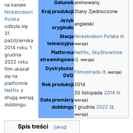
Gatunek
animowany
na kanale
Kraj produkcji
Stany Zjednoczone
Nickelodeon
Polska
Język
angielski
odbyła się
oryginału
31
Stacja
Nickelodeon Polska
(1.
października
telewizyjna
wersja)
2014 roku. 1
Platforma
Netflix
,
SkyShowtime
grudnia
streamingowa
(2. wersja)
2022 roku
Dystrybutor
film ukazał
Filmostrada
(1. wersja)
DVD
się na
platformie
Rok produkcji
2014
Netflix
z
20 listopada
2014
(1.
drugą wersją
Data premiery
wersja)
dubbingu.
dubbingu
1 grudnia
2022
(2.
wersja)
Spis treści