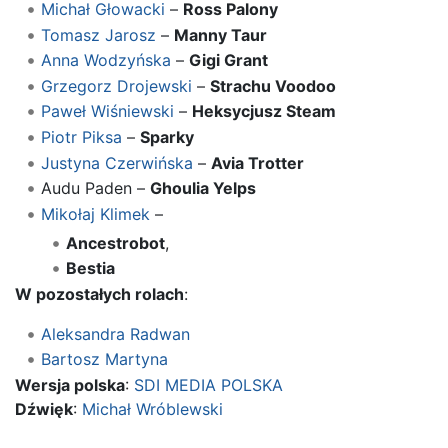
Michał Głowacki
–
Ross Palony
Tomasz Jarosz
–
Manny Taur
Anna Wodzyńska
–
Gigi Grant
Grzegorz Drojewski
–
Strachu Voodoo
Paweł Wiśniewski
–
Heksycjusz Steam
Piotr Piksa
–
Sparky
Justyna Czerwińska
–
Avia Trotter
Audu Paden –
Ghoulia Yelps
Mikołaj Klimek
–
Ancestrobot
,
Bestia
W pozostałych rolach
:
Aleksandra Radwan
Bartosz Martyna
Wersja polska
:
SDI MEDIA POLSKA
Dźwięk
:
Michał Wróblewski