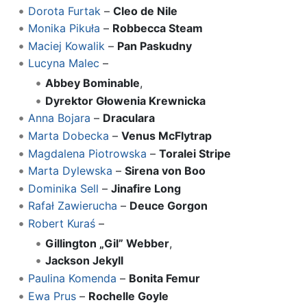
Dorota Furtak
–
Cleo de Nile
Monika Pikuła
–
Robbecca Steam
Maciej Kowalik
–
Pan Paskudny
Lucyna Malec
–
Abbey Bominable
,
Dyrektor Głowenia Krewnicka
Anna Bojara
–
Draculara
Marta Dobecka
–
Venus McFlytrap
Magdalena Piotrowska
–
Toralei Stripe
Marta Dylewska
–
Sirena von Boo
Dominika Sell
–
Jinafire Long
Rafał Zawierucha
–
Deuce Gorgon
Robert Kuraś
–
Gillington „Gil” Webber
,
Jackson Jekyll
Paulina Komenda
–
Bonita Femur
Ewa Prus
–
Rochelle Goyle