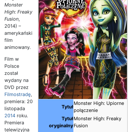
Monster
High: Freaky
Fusion
,
2014) –
amerykański
film
animowany.
Film w
Polsce
został
wydany na
DVD przez
Filmostradę
,
premiera: 20
Monster High: Upiorne
Tytuł
listopada
połączenie
2014
roku.
Tytuł
Monster High: Freaky
Premiera
oryginalny
Fusion
telewizyjna