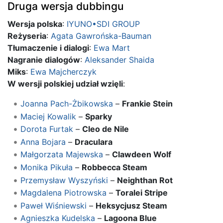
Druga wersja dubbingu
Wersja polska
:
IYUNO•SDI GROUP
Reżyseria
:
Agata Gawrońska-Bauman
Tłumaczenie i dialogi
:
Ewa Mart
Nagranie dialogów
:
Aleksander Shaida
Miks
:
Ewa Majcherczyk
W wersji polskiej udział wzięli
:
Joanna Pach-Żbikowska
–
Frankie Stein
Maciej Kowalik
–
Sparky
Dorota Furtak
–
Cleo de Nile
Anna Bojara
–
Draculara
Małgorzata Majewska
–
Clawdeen Wolf
Monika Pikuła
–
Robbecca Steam
Przemysław Wyszyński
–
Neighthan Rot
Magdalena Piotrowska
–
Toralei Stripe
Paweł Wiśniewski
–
Heksycjusz Steam
Agnieszka Kudelska
–
Lagoona Blue