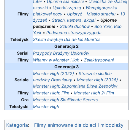
futer
•
Upiorna siła miłości
•
Ucieczka ze skalnej
czaszki
•
Upiorki rządzą
•
Wampigorączka
Filmy
piątkowej nocy
•
Upioryż – Miasto strachu
•
13
życzeń
•
Strach, kamera, akcja!
•
Upiorne
połączenie
•
Szkoła duchów
•
Boo York, Boo
York
•
Podwodna straszyprzygoda
Teledysk
Skelita świętuje Día de los Muertos
Generacja 2
Serial
Przygody Drużyny Upiorków
Filmy
Witamy w Monster High
•
Zelektryzowani
Generacja 3
Monster High (2022)
•
Strasznie słodkie
Seriale
urodziny Draculaury
•
Monster High (2026)
•
Monster High: Zapomniana Bitwa Zespołów
Filmy
Monster High: Film
•
Monster High 2: Film
Gra
Monster High Skulltimate Secrets
Teledyski
Monster High
Kategoria
:
Filmy animowane dla dzieci i młodzieży