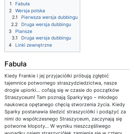
1
Fabuła
2
Wersja polska
2.1
Pierwsza wersja dubbingu
2.2
Druga wersja dubbingu
3
Plansze
3.1
Druga wersja dubbingu
4
Linki zewnętrzne
Fabuła
Kiedy Frankie i jej przyjaciółki próbują zgłębić
tajemnice potwornego straszydziedzictwa, nasze
drogie upiorki… cofają się w czasie do początków
Straszyceum! Tam poznają Sparky’ego – młodego
naukowca opętanego chęcią stworzenia życia. Kiedy
Sparky postanawia śledzić straszyciółki i podążyć za
nimi do współczesnego Straszyceum, zaczynają się
potworne kłopoty… W wyniku nieszczęśliwego
wypadku osiem straszyciółek zamienia się w cztery