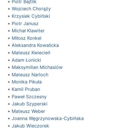
Piotr Bajtlik
Wojciech Chorąży
Krzysiek Cybiński
Piotr Janusz
Michał Klawiter
Miłosz Konkel
Aleksandra Kowalicka
Mateusz Kwiecień
Adam Łonicki
Maksymilian Michasiów
Mateusz Narloch
Monika Pikuła
Kamil Pruban
Paweł Szczesny
Jakub Szyperski
Mateusz Weber
Joanna Węgrzynowska-Cybińska
Jakub Wieczorek