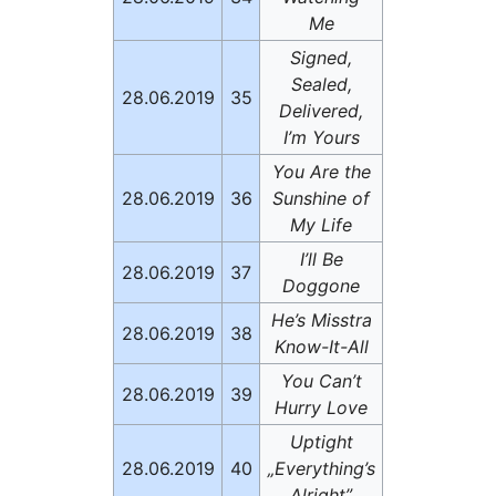
Me
Signed,
Sealed,
28.06.2019
35
Delivered,
I’m Yours
You Are the
28.06.2019
36
Sunshine of
My Life
I’ll Be
28.06.2019
37
Doggone
He’s Misstra
28.06.2019
38
Know-It-All
You Can’t
28.06.2019
39
Hurry Love
Uptight
28.06.2019
40
„Everything’s
Alright”