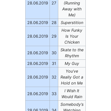
28.06.2019
27
(Running
Away with
Me)
28.06.2019
28
Superstition
How Funky
28.06.2019
29
Is Your
Chicken
Skate to the
28.06.2019
30
Rhythm
28.06.2019
31
My Guy
You’ve
28.06.2019
32
Really Got a
Hold on Me
I Wish It
28.06.2019
33
Would Rain
Somebody’s
28.06.2019
34
Watching