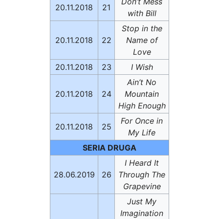
Don’t Mess
20.11.2018
21
with Bill
Stop in the
20.11.2018
22
Name of
Love
20.11.2018
23
I Wish
Ain’t No
20.11.2018
24
Mountain
High Enough
For Once in
20.11.2018
25
My Life
SERIA DRUGA
I Heard It
28.06.2019
26
Through The
Grapevine
Just My
Imagination