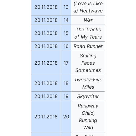
(Love Is Like
20.11.2018
13
a) Heatwave
20.11.2018
14
War
The Tracks
20.11.2018
15
of My Tears
20.11.2018
16
Road Runner
Smiling
20.11.2018
17
Faces
Sometimes
Twenty-Five
20.11.2018
18
Miles
20.11.2018
19
Skywriter
Runaway
Child,
20.11.2018
20
Running
Wild