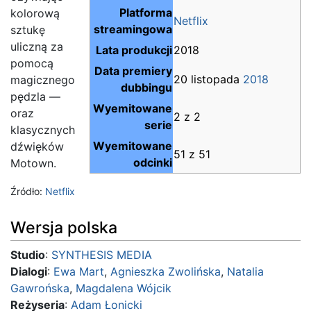
Platforma
kolorową
Netflix
streamingowa
sztukę
uliczną za
Lata produkcji
2018
pomocą
Data premiery
20 listopada
2018
magicznego
dubbingu
pędzla —
Wyemitowane
oraz
2 z 2
serie
klasycznych
Wyemitowane
dźwięków
51 z 51
odcinki
Motown.
Źródło:
Netflix
Wersja polska
Studio
:
SYNTHESIS MEDIA
Dialogi
:
Ewa Mart
,
Agnieszka Zwolińska
,
Natalia
Gawrońska
,
Magdalena Wójcik
Reżyseria
:
Adam Łonicki