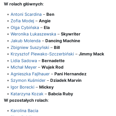
W rolach głównych
:
Antoni Scardina
–
Ben
Zofia Modej
–
Angie
Olga Cybińska
–
Ela
Weronika Łukaszewska
–
Skywriter
Jakub Molenda
–
Dancing Machine
Zbigniew Suszyński
–
Bill
Krzysztof Plewako-Szczerbiński
–
Jimmy Mack
Lidia Sadowa
–
Bernadette
Michał Meyer
–
Wujek Rod
Agnieszka Fajlhauer
–
Pani Hernandez
Szymon Kuśmider
–
Dziadek Marvin
Igor Borecki
–
Mickey
Katarzyna Kozak
–
Babcia Ruby
W pozostałych rolach
:
Karolina Bacia