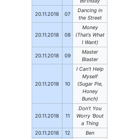
Birthday
Dancing in
20.11.2018
07
the Street
Money
20.11.2018
08
(That’s What
I Want)
Master
20.11.2018
09
Blaster
I Can’t Help
Myself
20.11.2018
10
(Sugar Pie,
Honey
Bunch)
Don’t You
20.11.2018
11
Worry ’Bout
a Thing
20.11.2018
12
Ben