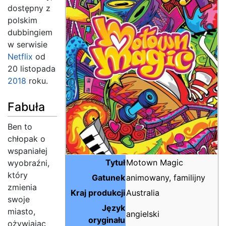
dostępny z
polskim
dubbingiem
w serwisie
Netflix
od
20 listopada
2018
roku.
Fabuła
Ben to
chłopak o
wspaniałej
Tytuł
Motown Magic
wyobraźni,
który
Gatunek
animowany, familijny
zmienia
Kraj produkcji
Australia
swoje
Język
miasto,
angielski
oryginału
ożywiając