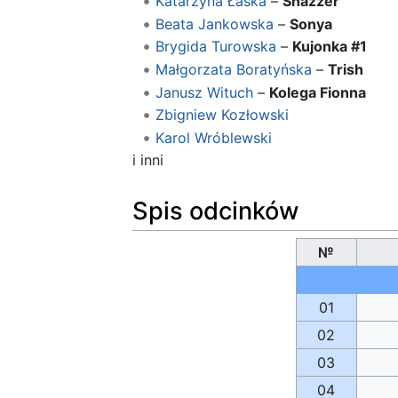
Katarzyna Łaska
–
Shazzer
Beata Jankowska
–
Sonya
Brygida Turowska
–
Kujonka #1
Małgorzata Boratyńska
–
Trish
Janusz Wituch
–
Kolega Fionna
Zbigniew Kozłowski
Karol Wróblewski
i inni
Spis odcinków
№
01
02
03
04