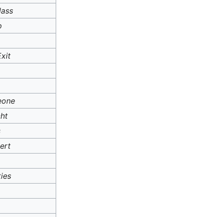
lass
p
xit
eone
ht
s
ert
ies