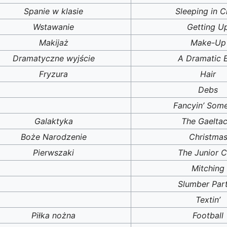
Spanie w klasie
Sleeping in C
Wstawanie
Getting U
Makijaż
Make-Up
Dramatyczne wyjście
A Dramatic E
Fryzura
Hair
Debs
Fancyin’ Som
Galaktyka
The Gaeltac
Boże Narodzenie
Christma
Pierwszaki
The Junior C
Mitching
Slumber Part
Textin’
Piłka nożna
Football