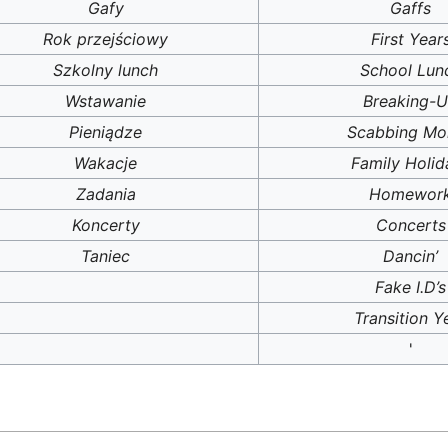
Gafy
Gaffs
Rok przejściowy
First Year
Szkolny lunch
School Lun
Wstawanie
Breaking-
Pieniądze
Scabbing Mo
Wakacje
Family Holid
Zadania
Homewor
Koncerty
Concerts
Taniec
Dancin’
Fake I.D’s
Transition Y
'