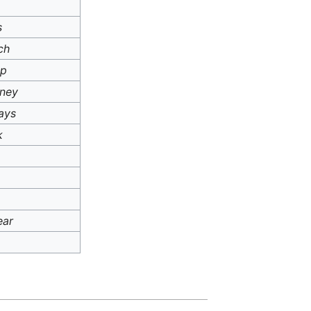
s
ch
Up
ney
ays
k
ear