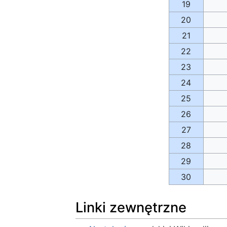
19
20
21
22
23
24
25
26
27
28
29
30
Linki zewnętrzne