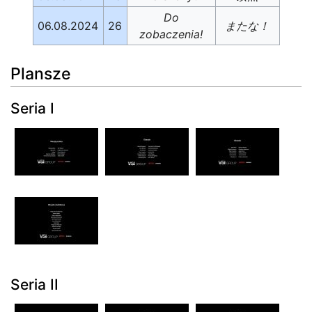
Do
06.08.2024
26
またな！
zobaczenia!
Plansze
Seria I
Seria II