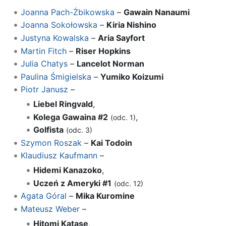
Joanna Pach-Żbikowska
–
Gawain Nanaumi
Joanna Sokołowska
–
Kiria Nishino
Justyna Kowalska
–
Aria Sayfort
Martin Fitch
–
Riser Hopkins
Julia Chatys
–
Lancelot Norman
Paulina Śmigielska
–
Yumiko Koizumi
Piotr Janusz
–
Liebel Ringvald
,
Kolega Gawaina #2
,
(odc. 1)
Golfista
(odc. 3)
Szymon Roszak
–
Kai Todoin
Klaudiusz Kaufmann
–
Hidemi Kanazoko
,
Uczeń z Ameryki #1
(odc. 12)
Agata Góral
–
Mika Kuromine
Mateusz Weber
–
Hitomi Katase
,