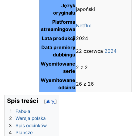
Język
japoński
oryginału
Platforma
Netflix
streamingowa
Lata produkcji
2024
Data premiery
22 czerwca
2024
dubbingu
Wyemitowane
2 z 2
serie
Wyemitowane
26 z 26
odcinki
Spis treści
1
Fabuła
2
Wersja polska
3
Spis odcinków
4
Plansze