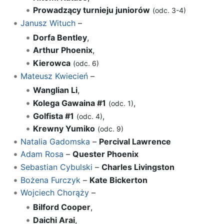
Prowadzący turnieju juniorów
(odc. 3-4)
Janusz Wituch
–
Dorfa Bentley
,
Arthur Phoenix
,
Kierowca
(odc. 6)
Mateusz Kwiecień
–
Wanglian Li
,
Kolega Gawaina #1
,
(odc. 1)
Golfista #1
,
(odc. 4)
Krewny Yumiko
(odc. 9)
Natalia Gadomska
–
Percival Lawrence
Adam Rosa
–
Quester Phoenix
Sebastian Cybulski
–
Charles Livingston
Bożena Furczyk
–
Kate Bickerton
Wojciech Chorąży
–
Bilford Cooper
,
Daichi Arai
,