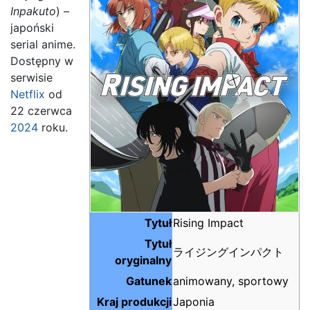
Inpakuto
) –
japoński
serial anime.
Dostępny w
serwisie
Netflix
od
22 czerwca
2024
roku.
Tytuł
Rising Impact
Tytuł
ライジングインパクト
oryginalny
Gatunek
animowany, sportowy
Kraj produkcji
Japonia