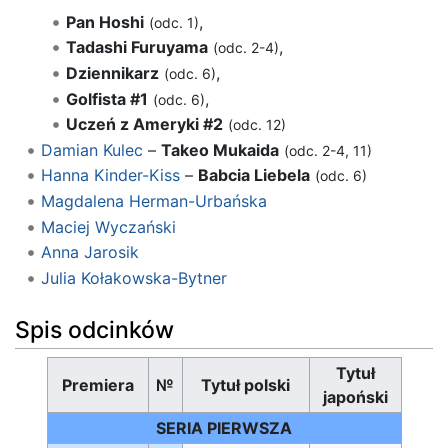
Pan Hoshi
,
(odc. 1)
Tadashi Furuyama
,
(odc. 2-4)
Dziennikarz
,
(odc. 6)
Golfista #1
,
(odc. 6)
Uczeń z Ameryki #2
(odc. 12)
Damian Kulec
–
Takeo Mukaida
(odc. 2-4, 11)
Hanna Kinder-Kiss
–
Babcia Liebela
(odc. 6)
Magdalena Herman-Urbańska
Maciej Wyczański
Anna Jarosik
Julia Kołakowska-Bytner
Spis odcinków
Tytuł
Premiera
№
Tytuł polski
japoński
SERIA PIERWSZA