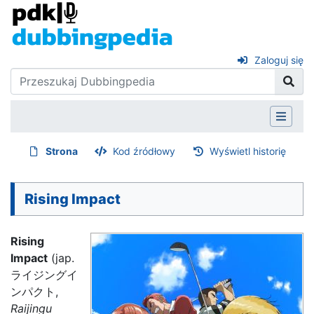
Zaloguj się
Strona
Kod źródłowy
Wyświetl historię
Rising Impact
Rising
Impact
(jap.
ライジングイ
ンパクト,
Raijingu