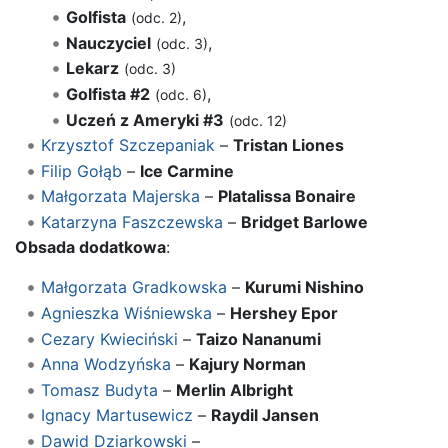
Golfista
,
(odc. 2)
Nauczyciel
,
(odc. 3)
Lekarz
(odc. 3)
Golfista #2
,
(odc. 6)
Uczeń z Ameryki #3
(odc. 12)
Krzysztof Szczepaniak
–
Tristan Liones
Filip Gołąb
–
Ice Carmine
Małgorzata Majerska
–
Platalissa Bonaire
Katarzyna Faszczewska
–
Bridget Barlowe
Obsada dodatkowa
:
Małgorzata Gradkowska
–
Kurumi Nishino
Agnieszka Wiśniewska
–
Hershey Epor
Cezary Kwieciński
–
Taizo Nananumi
Anna Wodzyńska
–
Kajury Norman
Tomasz Budyta
–
Merlin Albright
Ignacy Martusewicz
–
Raydil Jansen
Dawid Dziarkowski
–