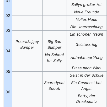
01
Sallys großer Hit
Neue Freunde
02
Volles Haus
Die Überraschung
03
Ein schöner Traum
Przerażający
Big Bad
Geisterkrieg
Bumper
Bumper
04
No School
Aufnahmeprüfung
for Sally
Pizza nach Wahl
05
Geist in der Schule
Scaredycat
Ein Gespenst hat
Spook
Angst
06
Betty, der
Dreckspatz