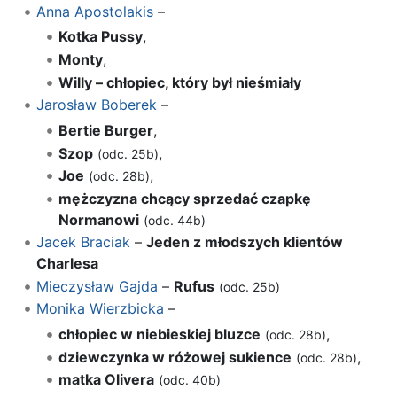
Anna Apostolakis
–
Kotka Pussy
,
Monty
,
Willy – chłopiec, który był nieśmiały
Jarosław Boberek
–
Bertie Burger
,
Szop
,
(odc. 25b)
Joe
,
(odc. 28b)
mężczyzna chcący sprzedać czapkę
Normanowi
(odc. 44b)
Jacek Braciak
–
Jeden z młodszych klientów
Charlesa
Mieczysław Gajda
–
Rufus
(odc. 25b)
Monika Wierzbicka
–
chłopiec w niebieskiej bluzce
,
(odc. 28b)
dziewczynka w różowej sukience
,
(odc. 28b)
matka Olivera
(odc. 40b)