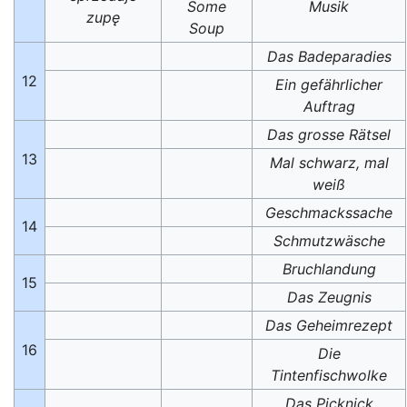
Some
Musik
zupę
Soup
Das Badeparadies
12
Ein gefährlicher
Auftrag
Das grosse Rätsel
13
Mal schwarz, mal
weiß
Geschmackssache
14
Schmutzwäsche
Bruchlandung
15
Das Zeugnis
Das Geheimrezept
16
Die
Tintenfischwolke
Das Picknick