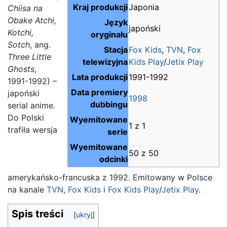
Kraj produkcji
Japonia
Chiisa na
Obake Atchi,
Język
japoński
Kotchi,
oryginału
Sotch
, ang.
Stacja
Fox Kids
,
TVN
,
Fox
Three Little
telewizyjna
Kids Play
/
Jetix Play
Ghosts
,
Lata produkcji
1991-1992
1991-1992) –
Data premiery
japoński
1998
dubbingu
serial anime.
Do Polski
Wyemitowane
1 z 1
trafiła wersja
serie
Wyemitowane
50 z 50
odcinki
amerykańsko-francuska z 1992. Emitowany w Polsce
na kanale
TVN
,
Fox Kids
i
Fox Kids Play
/
Jetix Play
.
Spis treści