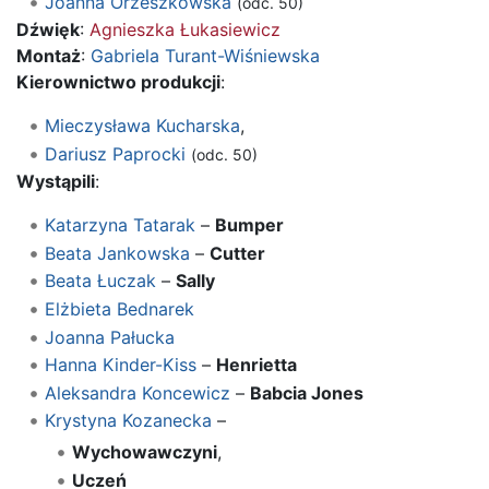
Joanna Orzeszkowska
(odc. 50)
Dźwięk
:
Agnieszka Łukasiewicz
Montaż
:
Gabriela Turant-Wiśniewska
Kierownictwo produkcji
:
Mieczysława Kucharska
,
Dariusz Paprocki
(odc. 50)
Wystąpili
:
Katarzyna Tatarak
–
Bumper
Beata Jankowska
–
Cutter
Beata Łuczak
–
Sally
Elżbieta Bednarek
Joanna Pałucka
Hanna Kinder-Kiss
–
Henrietta
Aleksandra Koncewicz
–
Babcia Jones
Krystyna Kozanecka
–
Wychowawczyni
,
Uczeń