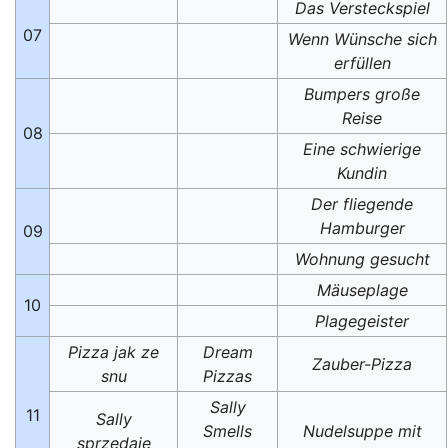
Das Versteckspiel
07
Wenn Wünsche sich
erfüllen
Bumpers große
Reise
08
Eine schwierige
Kundin
Der fliegende
Hamburger
09
Wohnung gesucht
Mäuseplage
10
Plagegeister
Pizza jak ze
Dream
Zauber-Pizza
snu
Pizzas
Sally
11
Sally
Smells
Nudelsuppe mit
sprzedaje