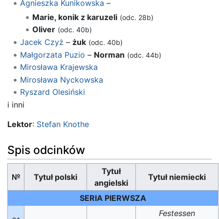
Agnieszka Kunikowska
–
Marie, konik z karuzeli
(odc. 28b)
Oliver
(odc. 40b)
Jacek Czyż
–
żuk
(odc. 40b)
Małgorzata Puzio
–
Norman
(odc. 44b)
Mirosława Krajewska
Mirosława Nyckowska
Ryszard Olesiński
i inni
Lektor
:
Stefan Knothe
Spis odcinków
Tytuł
№
Tytuł polski
Tytuł niemiecki
angielski
SERIA PIERWSZA
Festessen