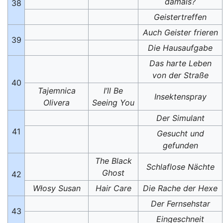
damals?
38
Geistertreffen
Auch Geister frieren
39
Die Hausaufgabe
Das harte Leben
von der Straße
40
Tajemnica
I’ll Be
Insektenspray
Olivera
Seeing You
Der Simulant
41
Gesucht und
gefunden
The Black
Schlaflose Nächte
Ghost
42
Włosy Susan
Hair Care
Die Rache der Hexe
Der Fernsehstar
43
Eingeschneit