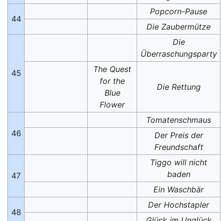
Popcorn-Pause
44
Die Zaubermütze
Die
Überraschungsparty
The Quest
45
for the
Die Rettung
Blue
Flower
Tomatenschmaus
46
Der Preis der
Freundschaft
Tiggo will nicht
baden
47
Ein Waschbär
Der Hochstapler
48
Glück im Unglück