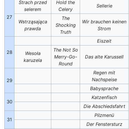
Strach przed
Hold the
Sellerie
selerem
Celery
27
The
Wstrząsająca
Wir brauchen keinen
Shocking
prawda
Strom
Truth
Eiszeit
The Not So
28
Wesoła
Merry-Go-
Das alte Karussell
karuzela
Round
Regen mit
Nachspeise
29
Babysprache
Katzenfisch
30
Die Abschiedsfahrt
Pilzmenü
31
Der Fenstersturz