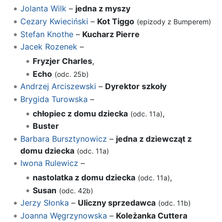
Jolanta Wilk
–
jedna z myszy
Cezary Kwieciński
–
Kot Tiggo
(epizody z Bumperem)
Stefan Knothe
–
Kucharz Pierre
Jacek Rozenek
–
Fryzjer Charles
,
Echo
(odc. 25b)
Andrzej Arciszewski
–
Dyrektor szkoły
Brygida Turowska
–
chłopiec z domu dziecka
,
(odc. 11a)
Buster
Barbara Bursztynowicz
–
jedna z dziewcząt z
domu dziecka
(odc. 11a)
Iwona Rulewicz
–
nastolatka z domu dziecka
,
(odc. 11a)
Susan
(odc. 42b)
Jerzy Słonka
–
Uliczny sprzedawca
(odc. 11b)
Joanna Węgrzynowska
–
Koleżanka Cuttera