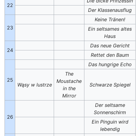
Die dicke Prinzessin
22
Der Klassenausflug
Keine Tränen!
23
Ein seltsames altes
Haus
Das neue Gericht
24
Rettet den Baum
Das hungrige Echo
The
25
Moustache
Wąsy w lustrze
Schwarze Spiegel
in the
Mirror
Der seltsame
Sonnenschirm
26
Ein Pinguin wird
lebendig