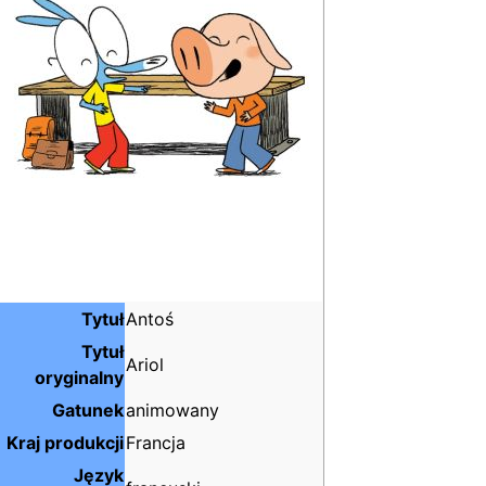
Tytuł
Antoś
Tytuł
Ariol
oryginalny
Gatunek
animowany
Kraj produkcji
Francja
Język