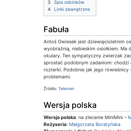
3
Spis odcinków
4
Linki zewnętrzne
Fabuła
Antoś Owiesek jest dziewięcioletnim o
wyobraźnią, niebieskim osiołkiem. Ma d
okulary. Ten sympatyczny zwierzak zach
sprostać podobnym zadaniom: chodzi do
rozterki. Podobnie jak jego rówieśnicy
problemami.
Źródło:
Teleman
Wersja polska
Wersja polska
: na zlecenie MiniMini –
M
Reżyseria
:
Małgorzata Boratyńska