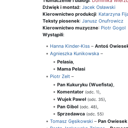
Tłumaczenie i dialogi
:
Dominika Wierz
Dźwięk i montaż
:
Jacek Osławski
Kierownictwo produkcji
:
Katarzyna Fi
Teksty piosenek
:
Janusz Onufrowicz
Kierownictwo muzyczne
:
Piotr Gogol
Wystąpili
:
Hanna Kinder-Kiss
–
Antoś Owiese
Agnieszka Kunikowska
–
Pelasia
,
Mama Pelasi
Piotr Zelt
–
Pan Kukuryku (Wuefista)
,
Komentator
,
(odc. 1)
Wujek Paweł
,
(odc. 35)
Pan Gibol
,
(odc. 48)
Sprzedawca
(odc. 55)
Tomasz Gęsikowski
–
Pan Owiesek 