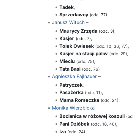
Tadek
,
Sprzedawcy
(odc. 77)
Janusz Wituch
–
Maurycy Zrzęda
,
(odc. 3)
Kasjer
,
(odc. 7)
Tolek Owiesek
,
(odc. 10, 36, 77)
Kasjer na stacji paliw
,
(odc. 29)
Mieciu
,
(odc. 75)
Tata Basi
(odc. 76)
Agnieszka Fajlhauer
–
Patryczek
,
Pasażerka
,
(odc. 11)
Mama Romeczka
,
(odc. 24)
Monika Wierzbicka
–
Bocianica w różowej koszuli
(od
Pani Dzióbek
,
(odc. 18, 40)
Iza
,
(odc. 24)