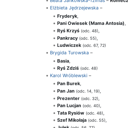
Beata Jankowska-Tzimas
–
Romecz
Elżbieta Jędrzejewska
–
Fryderyk
,
Pani Owiesek (Mama Antosia)
,
Ryś Krzyś
,
(odc. 48)
Pankracy
,
(odc. 55)
Ludwiczek
(odc. 67, 72)
Brygida Turowska
–
Basia
,
Ryś Zdziś
(odc. 48)
Karol Wróblewski
–
Pan Burek
,
Pan Jan
,
(odc. 14, 19)
Prezenter
,
(odc. 32)
Pan Lucjan
,
(odc. 40)
Tata Rysiów
,
(odc. 48)
Szef Mikołaja
,
(odc. 55)
Julek
,
(odc. 56, 77)