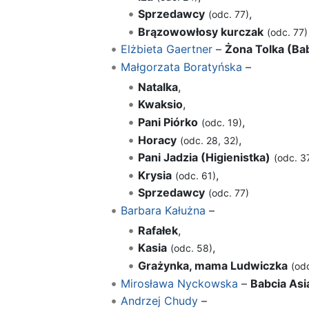
Sprzedawcy
,
(odc. 77)
Brązowowłosy kurczak
(odc. 77)
Elżbieta Gaertner
–
Żona Tolka (Bab
Małgorzata Boratyńska
–
Natalka
,
Kwaksio
,
Pani Piórko
,
(odc. 19)
Horacy
,
(odc. 28, 32)
Pani Jadzia (Higienistka)
(odc. 3
Krysia
,
(odc. 61)
Sprzedawcy
(odc. 77)
Barbara Kałużna
–
Rafałek
,
Kasia
,
(odc. 58)
Grażynka, mama Ludwiczka
(odc
Mirosława Nyckowska
–
Babcia Asi
Andrzej Chudy
–