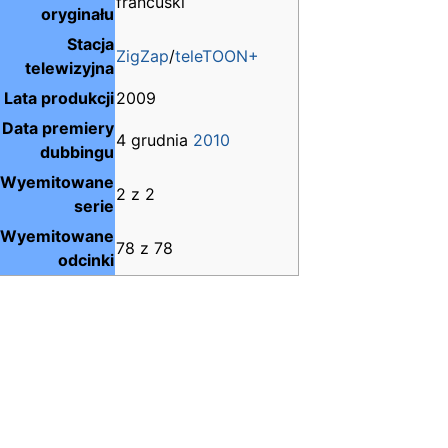
francuski
oryginału
Stacja
ZigZap
/
teleTOON+
telewizyjna
Lata produkcji
2009
Data premiery
4 grudnia
2010
dubbingu
Wyemitowane
2 z 2
serie
Wyemitowane
78 z 78
odcinki