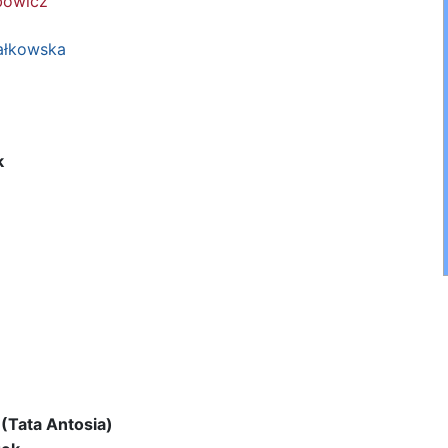
bowicz
jałkowska
k
(Tata Antosia)