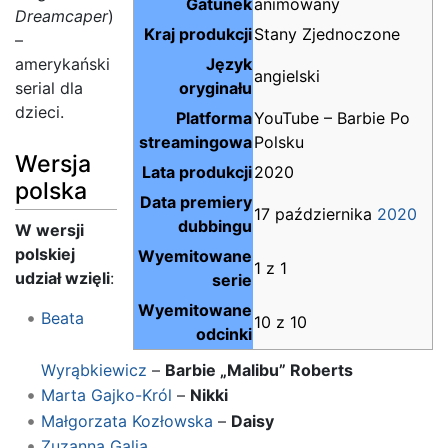
Gatunek
animowany
Dreamcaper
)
Kraj produkcji
Stany Zjednoczone
–
amerykański
Język
angielski
serial dla
oryginału
dzieci.
Platforma
YouTube – Barbie Po
streamingowa
Polsku
Wersja
Lata produkcji
2020
polska
Data premiery
17 października
2020
dubbingu
W wersji
polskiej
Wyemitowane
1 z 1
udział wzięli
:
serie
Wyemitowane
Beata
10 z 10
odcinki
Wyrąbkiewicz
–
Barbie „Malibu” Roberts
Marta Gajko-Król
–
Nikki
Małgorzata Kozłowska
–
Daisy
Zuzanna Galia