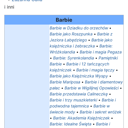
i inni
Barbie
Barbie w Dziadku do orzechów
•
Barbie jako Roszpunka
•
Barbie z
Jeziora Łabędziego
•
Barbie jako
księżniczka i żebraczka
•
Barbie:
Wróżkolandia
•
Barbie i magia Pegaza
•
Barbie: Syrenkolandia
•
Pamiętniki
Barbie
•
Barbie i 12 tańczących
księżniczek
•
Barbie i magia tęczy
•
Barbie jako Księżniczka Wyspy
•
Barbie Mariposa
•
Barbie i diamentowy
pałac
•
Barbie w Wigilijnej Opowieści
•
Barbie przedstawia Calineczkę
•
Barbie i trzy muszkieterki
•
Barbie i
podwodna tajemnica
•
Barbie w
świecie mody
•
Barbie i sekret wróżek
•
Barbie: Akademia Księżniczek
•
Barbie: Idealne Święta
•
Barbie i