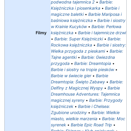
podwodna tajemnica 2
•
Barbie:
Księżniczka i piosenkarka
•
Barbie i
magiczne baletki
•
Barbie Mariposa i
baśniowa księżniczka
•
Barbie i siostry
w Krainie Kucyków
•
Barbie: Perłowa
Filmy
księżniczka
•
Barbie i tajemnicze drzwi
•
Barbie: Super Księżniczki
•
Barbie:
Rockowa księżniczka
•
Barbie i siostry:
Wielka przygoda z pieskami
•
Barbie:
Tajne agentki
•
Barbie: Gwiezdna
przygoda
•
Barbie: Dreamtopia
•
Barbie i siostry na tropie piesków
•
Barbie w świecie gier
•
Barbie
Dreamtopia: Święto Zabawy
•
Barbie:
Delfiny z Magicznej Wyspy
•
Barbie
Dreamhouse Adventures: Tajemnica
magicznej syreny
•
Barbie: Przygody
księżniczek
•
Barbie i Chelsea:
Zgubione urodziny
•
Barbie: Wielkie
miasto, wielkie marzenia
•
Barbie: Moc
syrenek
•
Barbie Epic Road Trip
•
Barbie: Skipper – Klub opiekunek
•