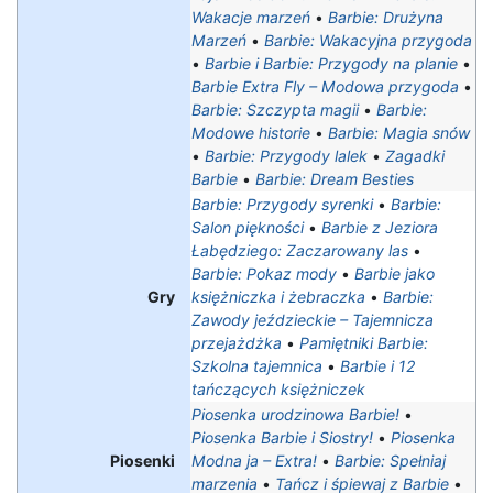
Wakacje marzeń
•
Barbie: Drużyna
Marzeń
•
Barbie: Wakacyjna przygoda
•
Barbie i Barbie: Przygody na planie
•
Barbie Extra Fly – Modowa przygoda
•
Barbie: Szczypta magii
•
Barbie:
Modowe historie
•
Barbie: Magia snów
•
Barbie: Przygody lalek
•
Zagadki
Barbie
•
Barbie: Dream Besties
Barbie: Przygody syrenki
•
Barbie:
Salon piękności
•
Barbie z Jeziora
Łabędziego: Zaczarowany las
•
Barbie: Pokaz mody
•
Barbie jako
Gry
księżniczka i żebraczka
•
Barbie:
Zawody jeździeckie – Tajemnicza
przejażdżka
•
Pamiętniki Barbie:
Szkolna tajemnica
•
Barbie i 12
tańczących księżniczek
Piosenka urodzinowa Barbie!
•
Piosenka Barbie i Siostry!
•
Piosenka
Piosenki
Modna ja – Extra!
•
Barbie: Spełniaj
marzenia
•
Tańcz i śpiewaj z Barbie
•