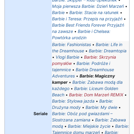
Moja pierwsza Barbie: Dzień Marzeń
•
Barbie
•
Barbie: Stacie na ratunek
•
Barbie i Teresa: Przepis na przyjaźń
•
Barbie Best Friends Forever Przyjaźń
na zawsze
•
Barbie i Chelsea:
Powtórka urodzin
Barbie: Fashionistas
•
Barbie: Life in
the Dreamhouse
•
Barbie: Dreamtopia
•
Vlogi Barbie
•
Barbie: Skrzynia
pomysłów
•
Barbie: Podróże i
tajemnice
•
Barbie Dreamhouse
Adventures
•
Barbie: Magiczny
kamper
•
Barbie: Zabawa modą dla
każdego
•
Barbie: Liceum Golden
Beach
•
Barbie: Dom Marzeń REMIX
•
Barbie: Stylowa jazda
•
Barbie:
Drużyna mody
•
Barbie: My dwie
•
Seriale
Barbie: Obóz pod gwiazdami –
Siostrzana zamiana
•
Barbie: Zabawa
modą
•
Barbie: Miejskie życie
•
Barbie:
Tajemnice domu marzeń
•
Barbie: