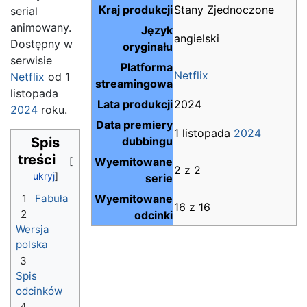
Kraj produkcji
Stany Zjednoczone
serial
animowany.
Język
angielski
Dostępny w
oryginału
serwisie
Platforma
Netflix
Netflix
od 1
streamingowa
listopada
Lata produkcji
2024
2024
roku.
Data premiery
1 listopada
2024
Spis
dubbingu
treści
Wyemitowane
2 z 2
serie
1
Fabuła
Wyemitowane
16 z 16
2
odcinki
Wersja
polska
3
Spis
odcinków
4