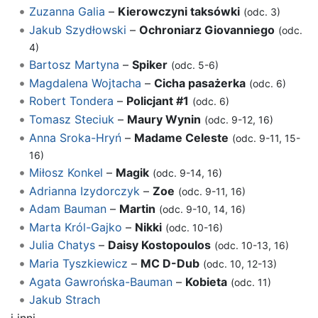
Zuzanna Galia
–
Kierowczyni taksówki
(odc. 3)
Jakub Szydłowski
–
Ochroniarz Giovanniego
(odc.
4)
Bartosz Martyna
–
Spiker
(odc. 5-6)
Magdalena Wojtacha
–
Cicha pasażerka
(odc. 6)
Robert Tondera
–
Policjant #1
(odc. 6)
Tomasz Steciuk
–
Maury Wynin
(odc. 9-12, 16)
Anna Sroka-Hryń
–
Madame Celeste
(odc. 9-11, 15-
16)
Miłosz Konkel
–
Magik
(odc. 9-14, 16)
Adrianna Izydorczyk
–
Zoe
(odc. 9-11, 16)
Adam Bauman
–
Martin
(odc. 9-10, 14, 16)
Marta Król-Gajko
–
Nikki
(odc. 10-16)
Julia Chatys
–
Daisy Kostopoulos
(odc. 10-13, 16)
Maria Tyszkiewicz
–
MC D-Dub
(odc. 10, 12-13)
Agata Gawrońska-Bauman
–
Kobieta
(odc. 11)
Jakub Strach
i inni