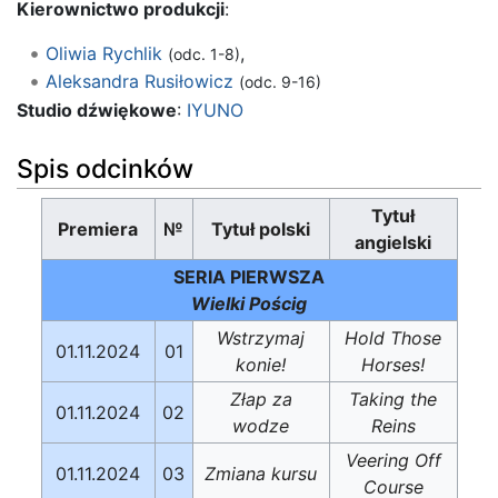
Kierownictwo produkcji
:
Oliwia Rychlik
,
(odc. 1-8)
Aleksandra Rusiłowicz
(odc. 9-16)
Studio dźwiękowe
:
IYUNO
Spis odcinków
Tytuł
Premiera
№
Tytuł polski
angielski
SERIA PIERWSZA
Wielki Pościg
Wstrzymaj
Hold Those
01.11.2024
01
konie!
Horses!
Złap za
Taking the
01.11.2024
02
wodze
Reins
Veering Off
01.11.2024
03
Zmiana kursu
Course