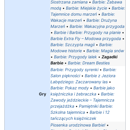
Siostrzana zamiana
•
Barbie: Zabawa
modą
•
Barbie: Miejskie życie
•
Barbie:
Tajemnice domu marzeń
•
Barbie:
Wakacje marzeń
•
Barbie: Drużyna
Marzeń
•
Barbie: Wakacyjna przygoda
•
Barbie i Barbie: Przygody na planie
•
Barbie Extra Fly – Modowa przygoda
•
Barbie: Szczypta magii
•
Barbie:
Modowe historie
•
Barbie: Magia snów
•
Barbie: Przygody lalek
•
Zagadki
Barbie
•
Barbie: Dream Besties
Barbie: Przygody syrenki
•
Barbie:
Salon piękności
•
Barbie z Jeziora
Łabędziego: Zaczarowany las
•
Barbie: Pokaz mody
•
Barbie jako
Gry
księżniczka i żebraczka
•
Barbie:
Zawody jeździeckie – Tajemnicza
przejażdżka
•
Pamiętniki Barbie:
Szkolna tajemnica
•
Barbie i 12
tańczących księżniczek
Piosenka urodzinowa Barbie!
•