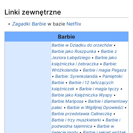
Linki zewnętrzne
Zagadki Barbie
w bazie
Netflix
Barbie
Barbie w Dziadku do orzechów
•
Barbie jako Roszpunka
•
Barbie z
Jeziora Łabędziego
•
Barbie jako
księżniczka i żebraczka
•
Barbie:
Wróżkolandia
•
Barbie i magia Pegaza
•
Barbie: Syrenkolandia
•
Pamiętniki
Barbie
•
Barbie i 12 tańczących
księżniczek
•
Barbie i magia tęczy
•
Barbie jako Księżniczka Wyspy
•
Barbie Mariposa
•
Barbie i diamentowy
pałac
•
Barbie w Wigilijnej Opowieści
•
Barbie przedstawia Calineczkę
•
Barbie i trzy muszkieterki
•
Barbie i
podwodna tajemnica
•
Barbie w
świecie mody
•
Barbie i sekret wróżek