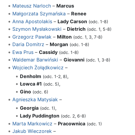
Mateusz Narloch
–
Marcus
Małgorzata Szymańska
–
Renee
Anna Apostolakis
–
Lady Carson
(odc. 1-8)
Szymon Mysłakowski
–
Dietrich
(odc. 1, 5-8)
Grzegorz Pawlak
–
Milton
(odc. 1, 3, 7-8)
Daria Domitrz
–
Morgan
(odc. 1-8)
Ewa Prus
–
Cassidy
(odc. 1-8)
Waldemar Barwiński
–
Giovanni
(odc. 1, 3-8)
Wojciech Żołądkowicz
–
Denholm
,
(odc. 1-2, 8)
Łowca #1
,
(odc. 5)
Gino
(odc. 6)
Agnieszka Matysiak
–
Georgia
,
(odc. 1)
Lady Puddington
(odc. 2, 6-8)
Marta Markowicz
–
Pracownica
(odc. 1)
Jakub Wieczorek
–