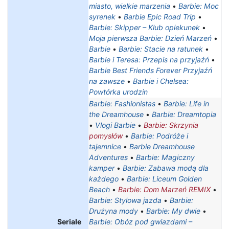
miasto, wielkie marzenia
•
Barbie: Moc
syrenek
•
Barbie Epic Road Trip
•
Barbie: Skipper – Klub opiekunek
•
Moja pierwsza Barbie: Dzień Marzeń
•
Barbie
•
Barbie: Stacie na ratunek
•
Barbie i Teresa: Przepis na przyjaźń
•
Barbie Best Friends Forever Przyjaźń
na zawsze
•
Barbie i Chelsea:
Powtórka urodzin
Barbie: Fashionistas
•
Barbie: Life in
the Dreamhouse
•
Barbie: Dreamtopia
•
Vlogi Barbie
•
Barbie: Skrzynia
pomysłów
•
Barbie: Podróże i
tajemnice
•
Barbie Dreamhouse
Adventures
•
Barbie: Magiczny
kamper
•
Barbie: Zabawa modą dla
każdego
•
Barbie: Liceum Golden
Beach
•
Barbie: Dom Marzeń REMIX
•
Barbie: Stylowa jazda
•
Barbie:
Drużyna mody
•
Barbie: My dwie
•
Seriale
Barbie: Obóz pod gwiazdami –