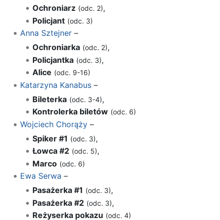
Ochroniarz
,
(odc. 2)
Policjant
(odc. 3)
Anna Sztejner
–
Ochroniarka
,
(odc. 2)
Policjantka
,
(odc. 3)
Alice
(odc. 9-16)
Katarzyna Kanabus
–
Bileterka
,
(odc. 3-4)
Kontrolerka biletów
(odc. 6)
Wojciech Chorąży
–
Spiker #1
,
(odc. 3)
Łowca #2
,
(odc. 5)
Marco
(odc. 6)
Ewa Serwa
–
Pasażerka #1
,
(odc. 3)
Pasażerka #2
,
(odc. 3)
Reżyserka pokazu
(odc. 4)