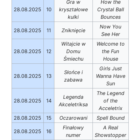
Gra w
How the
28.08.2025
10
kryształowe
Crystal Ball
kulki
Bounces
Now You
28.08.2025
11
Zniknięcie
See Her
Witajcie w
Welcome to
28.08.2025
12
Domu
the Fun
Śmiechu
House
Girls Just
Słońce i
28.08.2025
13
Wanna Have
zabawa
Sun
The Legend
Legenda
28.08.2025
14
of the
Akceletriksa
Acceletrix
28.08.2025
15
Oczarowani
Spell Bound
Finałowy
A Real
28.08.2025
16
numer
Showstopper