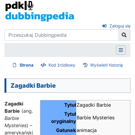
Zaloguj się
Strona
Kod źródłowy
Wyświetl historię
Zagadki Barbie
Zagadki
Tytuł
Zagadki Barbie
Barbie
(ang.
Tytuł
Barbie Mysteries
Barbie
oryginalny
Mysteries
) –
Gatunek
animacja
amerykański