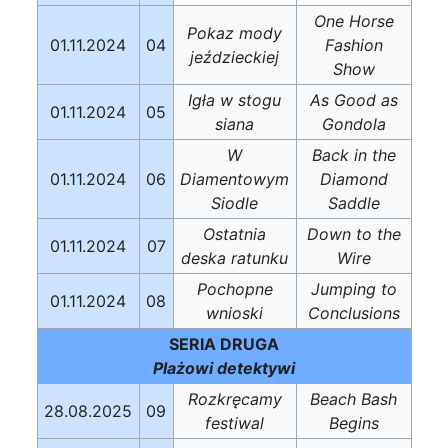
One Horse
Pokaz mody
01.11.2024
04
Fashion
jeździeckiej
Show
Igła w stogu
As Good as
01.11.2024
05
siana
Gondola
W
Back in the
01.11.2024
06
Diamentowym
Diamond
Siodle
Saddle
Ostatnia
Down to the
01.11.2024
07
deska ratunku
Wire
Pochopne
Jumping to
01.11.2024
08
wnioski
Conclusions
SERIA DRUGA
Plażowi detektywi
Rozkręcamy
Beach Bash
28.08.2025
09
festiwal
Begins