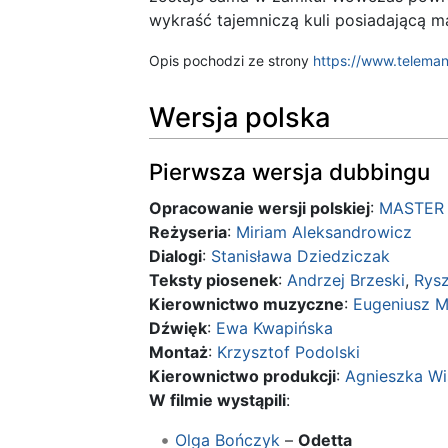
wykraść tajemniczą kuli posiadającą 
Opis pochodzi ze strony
https://www.teleman
Wersja polska
Pierwsza wersja dubbingu
Opracowanie wersji polskiej
:
MASTER 
Reżyseria
:
Miriam Aleksandrowicz
Dialogi
:
Stanisława Dziedziczak
Teksty piosenek
:
Andrzej Brzeski
,
Rysz
Kierownictwo muzyczne
:
Eugeniusz M
Dźwięk
:
Ewa Kwapińska
Montaż
:
Krzysztof Podolski
Kierownictwo produkcji
:
Agnieszka W
W filmie wystąpili
:
Olga Bończyk
–
Odetta