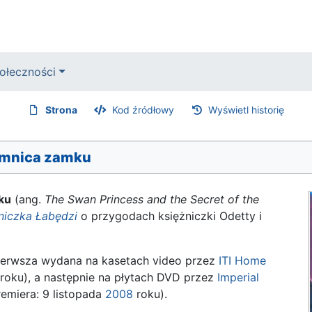
ołeczności
Strona
Kod źródłowy
Wyświetl historię
jemnica zamku
ku
(ang.
The Swan Princess and the Secret of the
niczka Łabędzi
o przygodach księżniczki Odetty i
ierwsza wydana na kasetach video przez
ITI Home
roku), a następnie na płytach DVD przez
Imperial
emiera: 9 listopada
2008
roku).