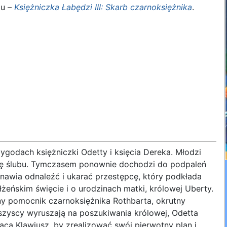
mu –
Księżniczka Łabędzi III: Skarb czarnoksiężnika
.
ygodach księżniczki Odetty i księcia Dereka. Młodzi
cę ślubu. Tymczasem ponownie dochodzi do podpaleń
anawia odnaleźć i ukarać przestępcę, który podkłada
żeńskim święcie i o urodzinach matki, królowej Uberty.
y pomocnik czarnoksiężnika Rothbarta, okrutny
szyscy wyruszają na poszukiwania królowej, Odetta
a Klawiusz, by zrealizować swój pierwotny plan i