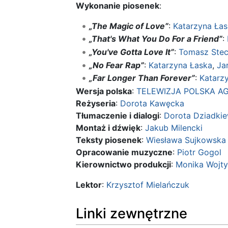
Wykonanie piosenek
:
„The Magic of Love”
:
Katarzyna Łas
„That's What You Do For a Friend”
:
„You've Gotta Love It”
:
Tomasz Stec
„No Fear Rap”
:
Katarzyna Łaska
,
Ja
„Far Longer Than Forever”
:
Katarz
Wersja polska
:
TELEWIZJA POLSKA A
Reżyseria
:
Dorota Kawęcka
Tłumaczenie i dialogi
:
Dorota Dziadkie
Montaż i dźwięk
:
Jakub Milencki
Teksty piosenek
:
Wiesława Sujkowska
Opracowanie muzyczne
:
Piotr Gogol
Kierownictwo produkcji
:
Monika Wojty
Lektor
:
Krzysztof Mielańczuk
Linki zewnętrzne