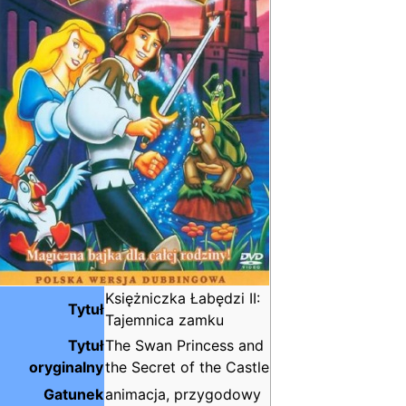
Księżniczka Łabędzi II:
Tytuł
Tajemnica zamku
Tytuł
The Swan Princess and
oryginalny
the Secret of the Castle
Gatunek
animacja, przygodowy