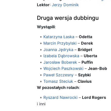
Lektor
:
Jerzy Dominik
Druga wersja dubbingu
Wystąpili
:
Katarzyna Łaska
–
Odetta
Marcin Przybylski
–
Derek
Joanna Jędryka
–
Bridget
Izabela Dąbrowska
–
Uberta
Jarosław Boberek
–
Puffin
Wojciech Paszkowski
–
Jean-Bob
Paweł Szczesny
–
Szybki
Tomasz Steciuk
–
Clavius
W pozostałych rolach
:
Ryszard Nawrocki
–
Lord Rogers
i inni