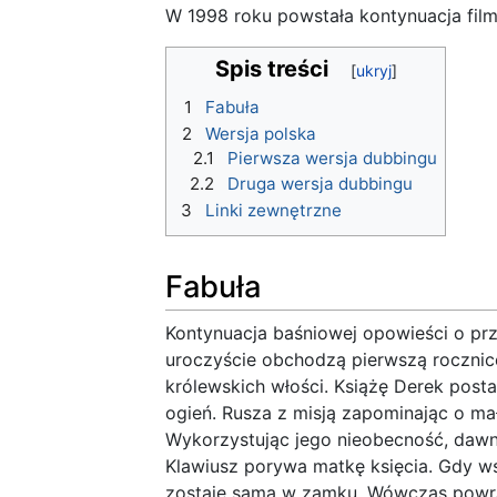
W 1998 roku powstała kontynuacja fil
Spis treści
1
Fabuła
2
Wersja polska
2.1
Pierwsza wersja dubbingu
2.2
Druga wersja dubbingu
3
Linki zewnętrzne
Fabuła
Kontynuacja baśniowej opowieści o prz
uroczyście obchodzą pierwszą roczni
królewskich włości. Książę Derek post
ogień. Rusza z misją zapominając o mał
Wykorzystując jego nieobecność, dawn
Klawiusz porywa matkę księcia. Gdy w
zostaje sama w zamku. Wówczas powrac