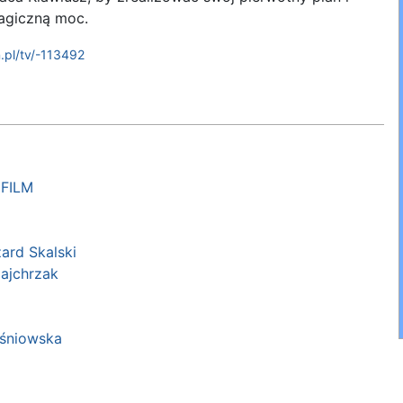
magiczną moc.
.pl/tv/-113492
FILM
ard Skalski
ajchrzak
iśniowska