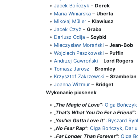
Jacek Bończyk
–
Derek
Maria Winiarska
–
Uberta
Mikołaj Müller
–
Klawiusz
Jacek Czyż
–
Graba
Dariusz Odija
–
Szybki
Mieczysław Morański
–
Jean-Bob
Wojciech Paszkowski
–
Puffin
Andrzej Gawroński
–
Lord Rogers
Tomasz Jarosz
–
Bromley
Krzysztof Zakrzewski
–
Szambelan
Joanna Wizmur
–
Bridget
Wykonanie piosenek
:
„The Magic of Love”
:
Olga Bończyk
„That's What You Do For a Friend”
:
„You've Gotta Love It”
:
Ryszard Ryn
„No Fear Rap”
:
Olga Bończyk
,
Dariu
„Far Longer Than Forever”
:
Olga B