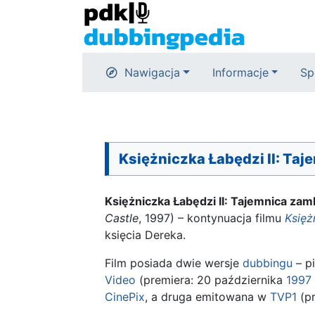
Nawigacja
Informacje
Sp
Księżniczka Łabędzi II: Ta
Księżniczka Łabędzi II: Tajemnica zam
Castle
, 1997) – kontynuacja filmu
Księż
księcia Dereka.
Film posiada dwie wersje
dubbingu
– p
Video
(premiera: 20 października
1997
CinePix
, a druga emitowana w
TVP1
(pr