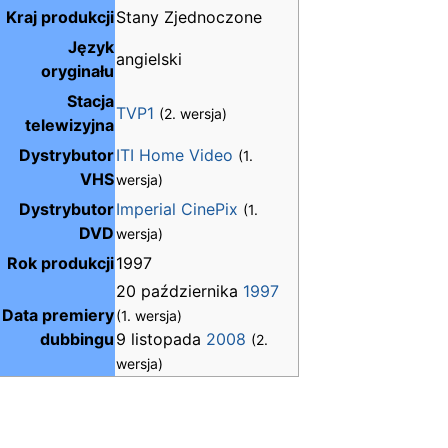
Kraj produkcji
Stany Zjednoczone
Język
angielski
oryginału
Stacja
TVP1
(2. wersja)
telewizyjna
Dystrybutor
ITI Home Video
(1.
VHS
wersja)
Dystrybutor
Imperial CinePix
(1.
DVD
wersja)
Rok produkcji
1997
20 października
1997
Data premiery
(1. wersja)
dubbingu
9 listopada
2008
(2.
wersja)