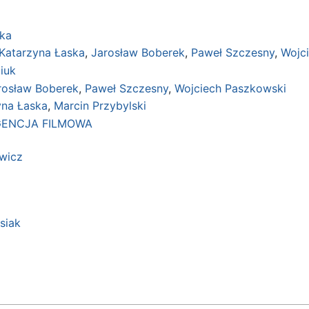
ka
Katarzyna Łaska
,
Jarosław Boberek
,
Paweł Szczesny
,
Wojc
iuk
rosław Boberek
,
Paweł Szczesny
,
Wojciech Paszkowski
yna Łaska
,
Marcin Przybylski
GENCJA FILMOWA
wicz
siak